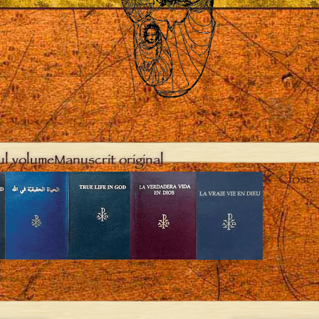
ul volume
Manuscrit original
Close