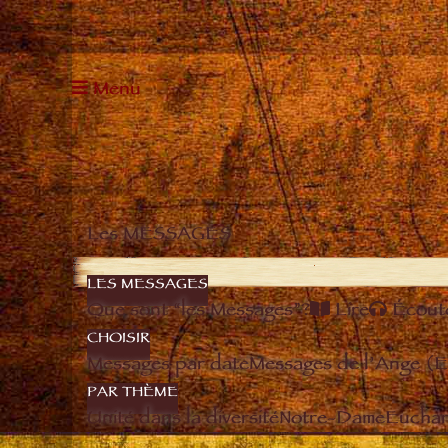
Menu
Les MESSAGES
LES MESSAGES
Que sont “les Messages”?
Lire
Écout
CHOISIR
Messages par date
Messages de l’Ange (
PAR THÈME
Unité dans la diversité
Notre-Dame
Euchari