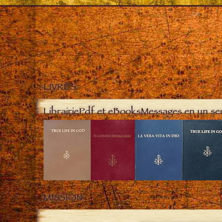
LIVRES
Librairie
Pdf et eBooks
Messages en un se
MISSION