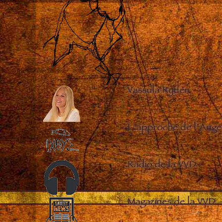
Vassula Rydén
–
L’approche de l’Ange
Radio de la VVD
–
Magazines de la VVD