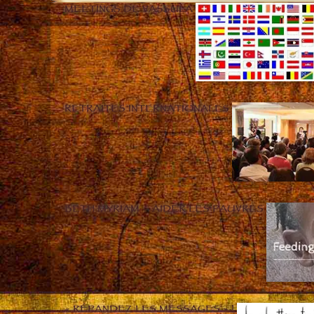
MEETINGS DE VASSULA
RETRAITES INTERNATIONALES
BETH MYRIAM – AIDER LES PAUVRES
« RÉPANDEZ LES MESSAGES » !