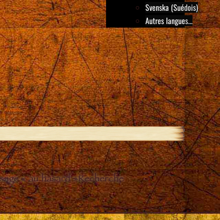
Svenska (Suédois)
Autres langues...
sage « au hasard »
Recherche