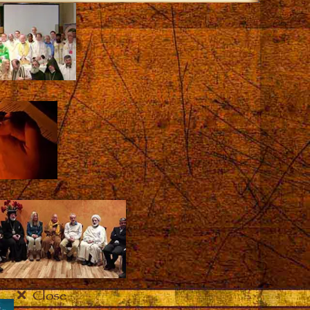
Close