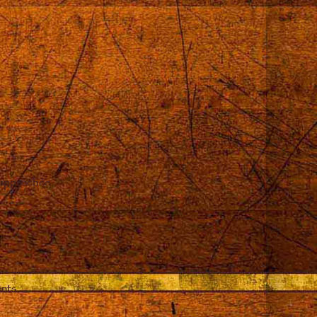
 approchée
ents