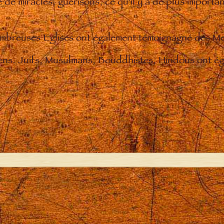
de miracles, guérisons, ce qu'il y a de plus importan
nombreuses Eglises ont également témoignagné des M
iens. Juifs, Musulmans, Bouddhistes, Hindous ont éga