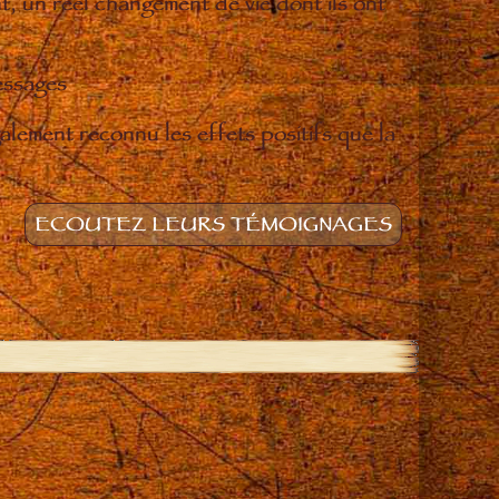
t, un réel changement de vie dont ils ont
essages
lement reconnu les effets positifs que la
ECOUTEZ LEURS TÉMOIGNAGES