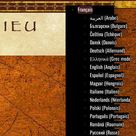
Français
العربية (Arabe)
Български (Bulgare)
Čeština (Tchèque)
Dansk (Danois)
Deutsch (Allemand)
Ελληνικά (Grec moderne
English (Anglais)
Español (Espagnol)
Magyar (Hongrois)
Italiano (Italien)
Nederlands (Néerlandais)
Polski (Polonais)
Português (Portugais)
Română (Roumain)
Русский (Russe)