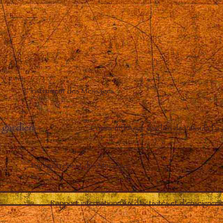
L’instrument des Messages
 gardien
–
Comment l’Ange gardien de Vassula l’a
Enregistrement des Messages
–
Rapport internationnaux d’activités et d’enseignem