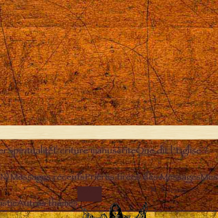
er
Spiritualité
Écriture manuscrite
Que dit l’Eglise ?
EN)
Messages récents
Prières tirées des Messages
Mes
Close
IMAGE
stie
Autres thèmes