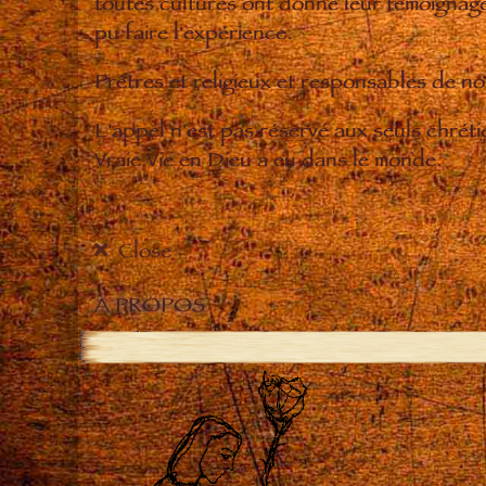
toutes cultures ont donné leur témoignage 
pu faire l'expérience.
Prêtres et religieux et responsables de 
L'appel n'est pas réservé aux seuls chrét
Vraie Vie en Dieu a eu dans le monde.
Close
À PROPOS