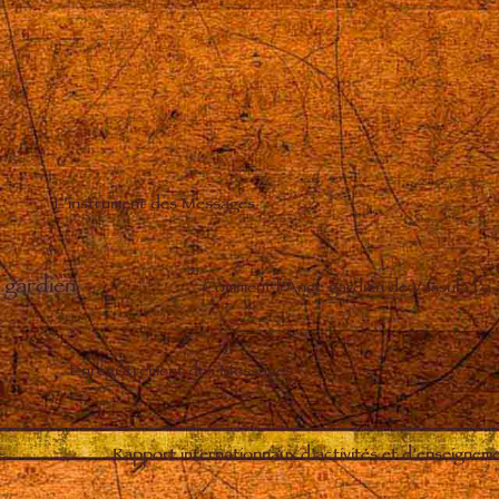
L’instrument des Messages
 gardien
–
Comment l’Ange gardien de Vassula l’a
Enregistrement des Messages
–
Rapport internationnaux d’activités et d’enseignem