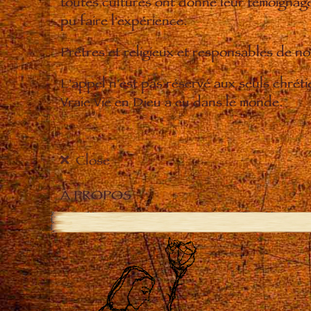
toutes cultures ont donné leur témoignage 
pu faire l'expérience.
Prêtres et religieux et responsables de 
L'appel n'est pas réservé aux seuls chrét
Vraie Vie en Dieu a eu dans le monde.
Close
À PROPOS