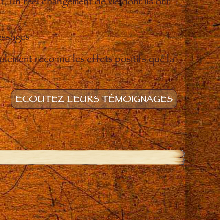
t, un réel changement de vie dont ils ont
essages
lement reconnu les effets positifs que la
ECOUTEZ LEURS TÉMOIGNAGES