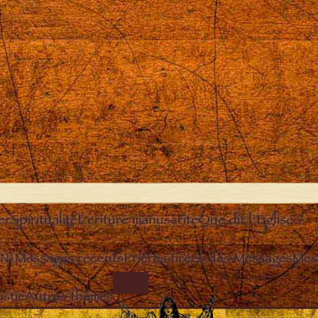
er
Spiritualité
Écriture manuscrite
Que dit l’Eglise ?
EN)
Messages récents
Prières tirées des Messages
Mes
Close
IMAGE
stie
Autres thèmes