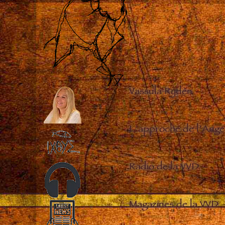
Vassula Rydén
–
L’approche de l’Ange
Radio de la VVD
–
Magazines de la VVD