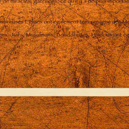
de miracles, guérisons, ce qu'il y a de plus importan
nombreuses Eglises ont également témoignagné des M
iens. Juifs, Musulmans, Bouddhistes, Hindous ont éga