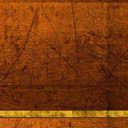
 approchée
ents