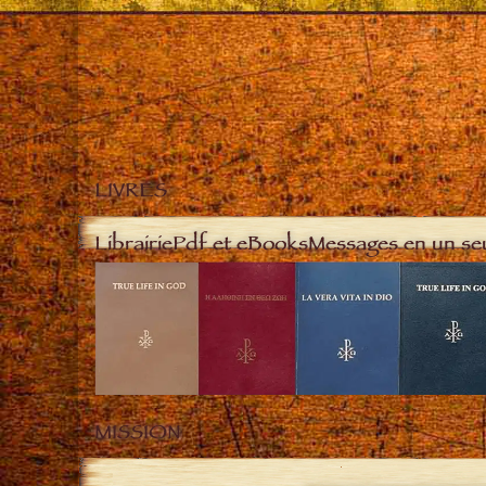
LIVRES
Librairie
Pdf et eBooks
Messages en un se
MISSION