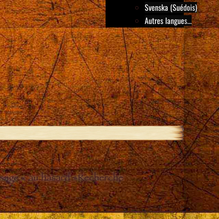
Svenska (Suédois)
Autres langues...
sage « au hasard »
Recherche