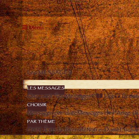
Menu
Les MESSAGES
LES MESSAGES
Que sont “les Messages”?
Lire
Écout
CHOISIR
Messages par date
Messages de l’Ange (
PAR THÈME
Unité dans la diversité
Notre-Dame
Euchari