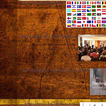
MEETINGS DE VASSULA
RETRAITES INTERNATIONALES
BETH MYRIAM – AIDER LES PAUVRES
« RÉPANDEZ LES MESSAGES » !