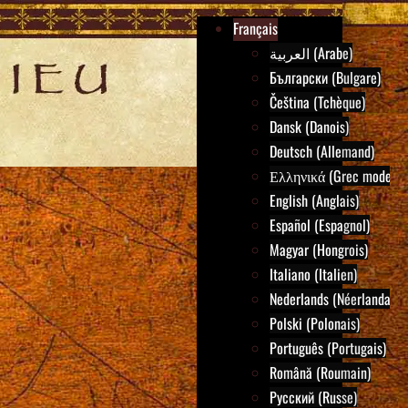
Français
العربية (Arabe)
Български (Bulgare)
Čeština (Tchèque)
Dansk (Danois)
Deutsch (Allemand)
Ελληνικά (Grec moderne
English (Anglais)
Español (Espagnol)
Magyar (Hongrois)
Italiano (Italien)
Nederlands (Néerlandais)
Polski (Polonais)
Português (Portugais)
Română (Roumain)
Русский (Russe)