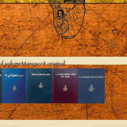
ul volume
Manuscrit original
Close