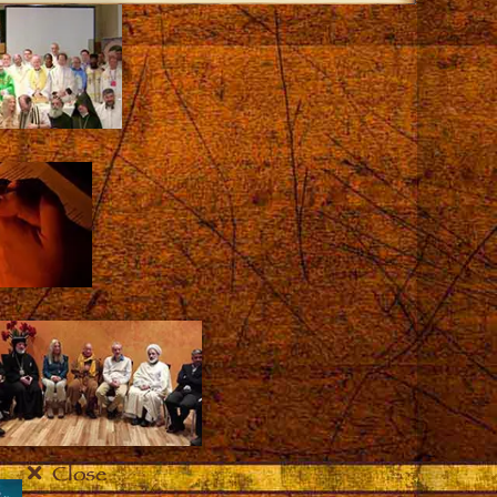
Close