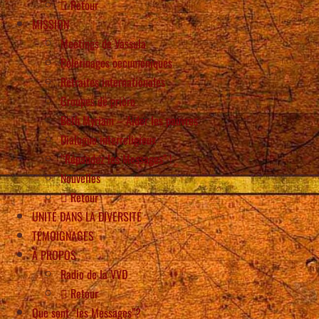
Retour
MISSION
Meetings de Vassula
Pèlerinages oecuméniques
Retraites internationales
Groupes de prière
Beth Myriam – Aider les pauvres
Dialogue interreligieux
“Répandez les Messages” !
Nouvelles
Retour
UNITÉ DANS LA DIVERSITÉ
TÉMOIGNAGES
À PROPOS
Radio de la VVD
Retour
Que sont “les Messages”?