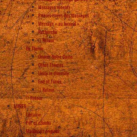
Messages récents
Prières tirées des Messages
Message « au hasard »
Recherche
Retour
By Theme
Onorer Notre Dame
Other Themes
Unity in diversity
End of Times
Retour
Retour
LIVRES
Librairie
Pdf et eBooks
Manuscrit original