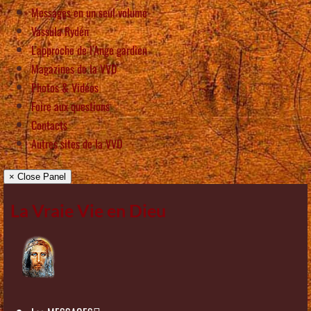
Messages en un seul volume
Vassula Rydén
L’approche de l’Ange gardien
Magazines de la VVD
Photos & Vidéos
Foire aux questions
Contacts
Autres sites de la VVD
× Close Panel
La Vraie Vie en Dieu