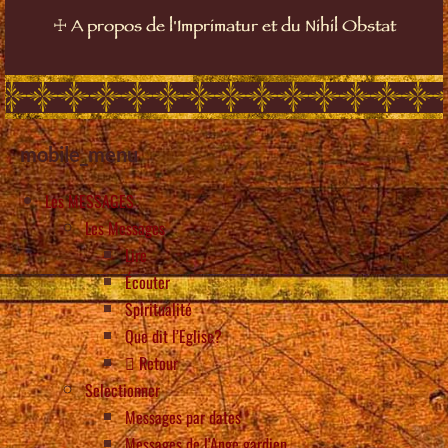
☩
A propos de l'Imprimatur et du Nihil Obstat
mobile_menu
Les MESSAGES
Les Messages
Lire
Écouter
Spiritualité
Que dit l’Eglise?
Retour
Selectionner
Messages par dates
Messages de l’Ange gardien