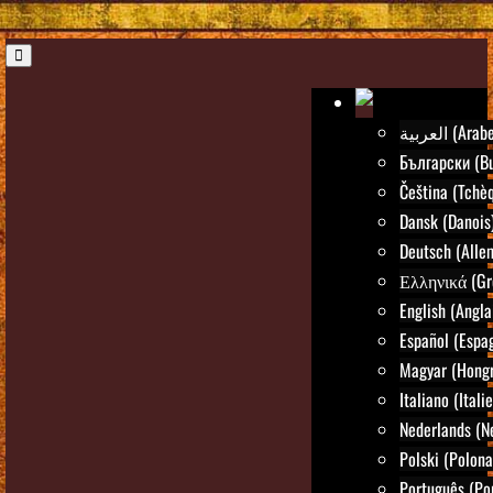
العربية (Arab
Български (Bu
Čeština (Tchè
Dansk (Danois
Deutsch (Alle
Ελληνικά (Gr
English (Angla
Español (Espa
Magyar (Hongr
Italiano (Itali
Nederlands (N
Polski (Polona
Português (Po