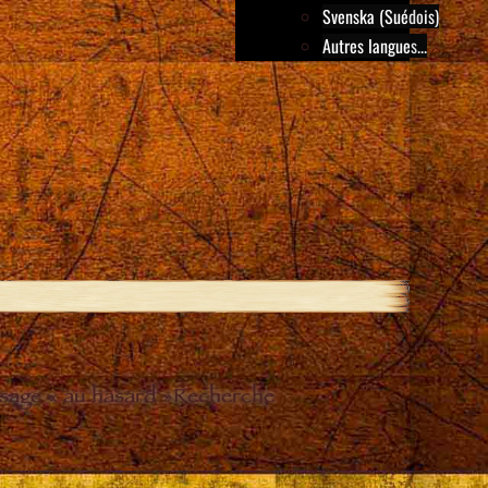
Svenska (Suédois)
Autres langues...
sage « au hasard »
Recherche