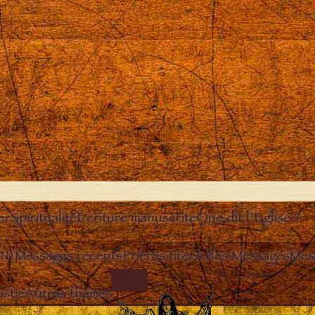
er
Spiritualité
Écriture manuscrite
Que dit l’Eglise ?
EN)
Messages récents
Prières tirées des Messages
Mes
Close
IMAGE
stie
Autres thèmes