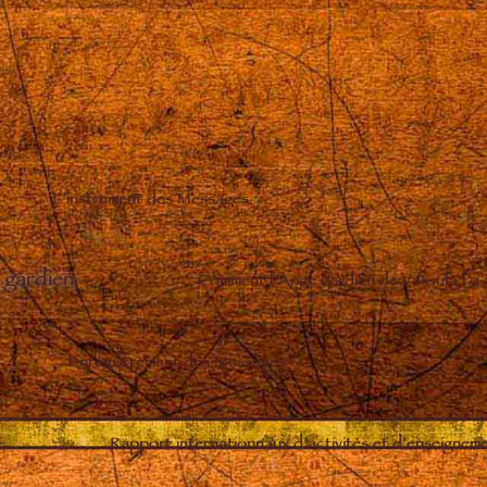
L’instrument des Messages
 gardien
–
Comment l’Ange gardien de Vassula l’a
Enregistrement des Messages
–
Rapport internationnaux d’activités et d’enseignem