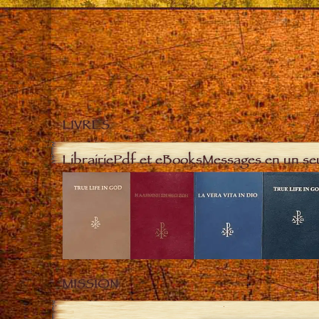
LIVRES
Librairie
Pdf et eBooks
Messages en un se
MISSION