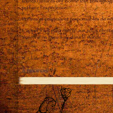
toutes cultures ont donné leur témoignage 
pu faire l'expérience.
Prêtres et religieux et responsables de 
L'appel n'est pas réservé aux seuls chrét
Vraie Vie en Dieu a eu dans le monde.
Close
À PROPOS