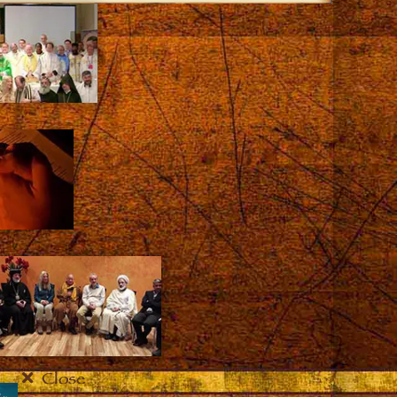
Close