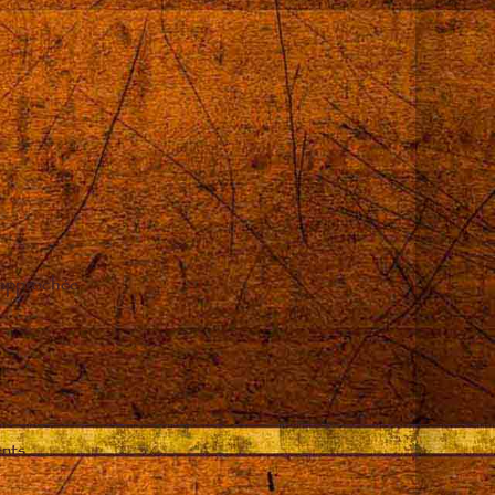
 approchée
ents