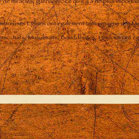
de miracles, guérisons, ce qu'il y a de plus importan
nombreuses Eglises ont également témoignagné des M
iens. Juifs, Musulmans, Bouddhistes, Hindous ont éga