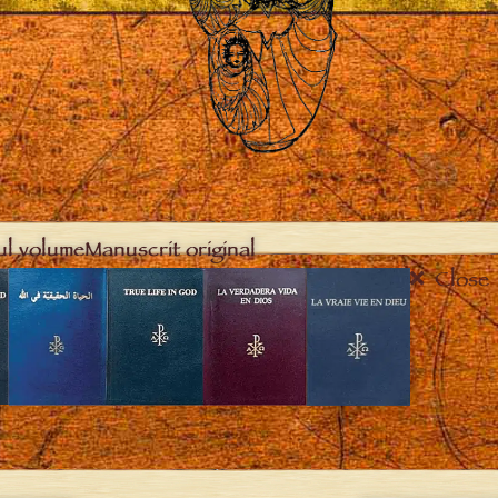
ul volume
Manuscrit original
Close