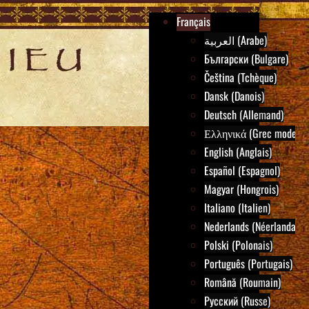
Français
العربية (Arabe)
Български (Bulgare)
Čeština (Tchèque)
Dansk (Danois)
Deutsch (Allemand)
Ελληνικά (Grec moderne
English (Anglais)
Español (Espagnol)
Magyar (Hongrois)
Italiano (Italien)
Nederlands (Néerlandais)
Polski (Polonais)
Português (Portugais)
Română (Roumain)
Русский (Russe)