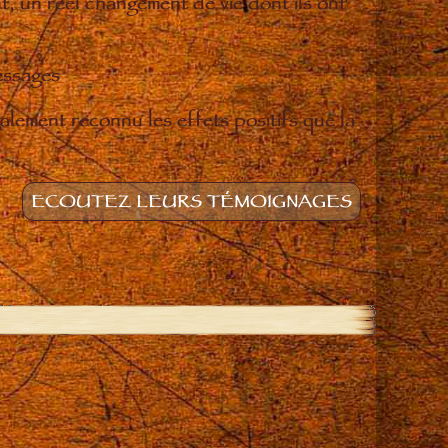
t, un réel changement de vie dont ils ont
essages
lement reconnu les effets positifs que la
ECOUTEZ LEURS TÉMOIGNAGES