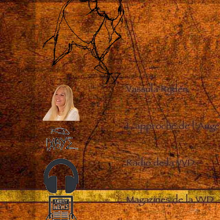
Vassula Rydén
–
L’approche de l’Ange
Radio de la VVD
–
Magazines de la VVD