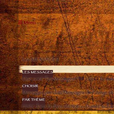
Menu
Les MESSAGES
LES MESSAGES
Que sont “les Messages”?
Lire
Écout
CHOISIR
Messages par date
Messages de l’Ange (
PAR THÈME
Unité dans la diversité
Notre-Dame
Euchari