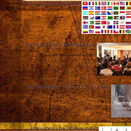
MEETINGS DE VASSULA
RETRAITES INTERNATIONALES
BETH MYRIAM – AIDER LES PAUVRES
« RÉPANDEZ LES MESSAGES » !