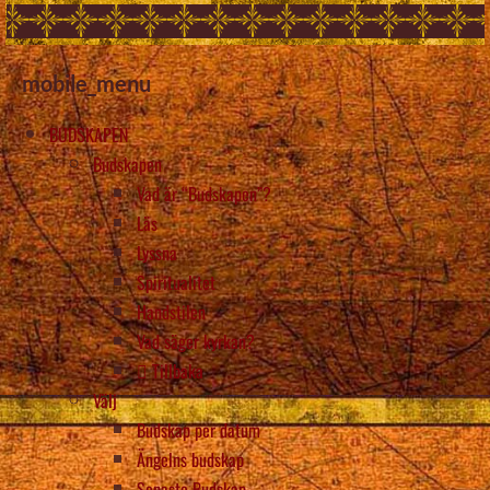
mobile_menu
BUDSKAPEN
Budskapen
Vad är “Budskapen”?
Läs
Lyssna
Spiritualitet
Handstilen
Vad säger kyrkan?
Tillbaka
Välj
Budskap per datum
Ängelns budskap
Senaste Budskap