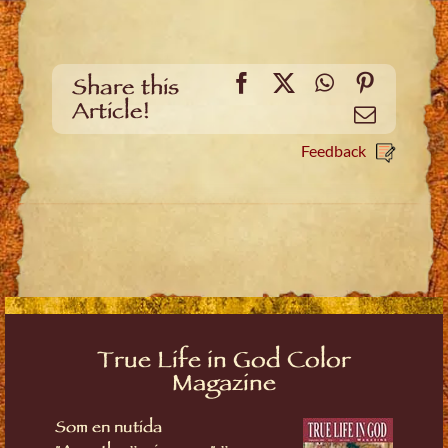
Facebook
X
WhatsApp
Pinteres
Share this
Article!
Email
Feedback
True Life in God Color
Magazine
Som en nutida