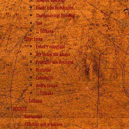
Böner från Budskapen
Slumpmässigt Budskap
Sök
Tillbaka
Efter tema
Enhet i mångfald
Att hedra Vår Moder
Profetior om Ryssland
Profetior
Eukaristin
Andra teman
Tillbaka
Tillbaka
BÖCKER
Bokhandel
PDF-filer och e-böcker