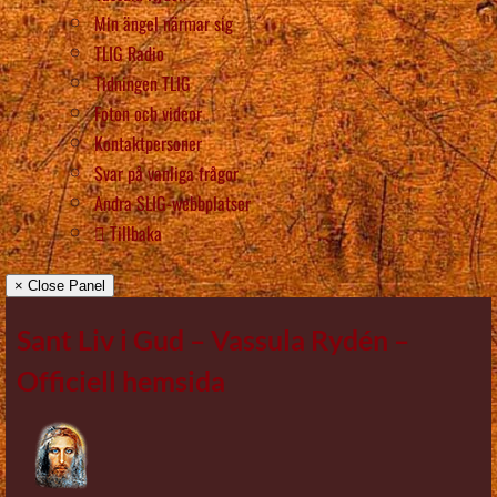
Min ängel närmar sig
TLIG Radio
Tidningen TLIG
Foton och videor
Kontaktpersoner
Svar på vanliga frågor
Andra SLIG-webbplatser
Tillbaka
× Close Panel
Sant Liv i Gud – Vassula Rydén –
Officiell hemsida