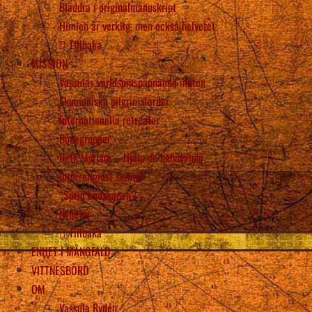
Bläddra i originalmanuskript
Himlen är verklig, men också helvetet
Tillbaka
MISSION
Vassulas världsomspännande möten
Ekumeniska pilgrimsfärder
Internationella retreater
Bönegrupper
Beth Myriam – Hjälp de behövande
Interreligiöst samtal
“Sprid budskapen”!
Nyheter
Tillbaka
ENHET I MÅNGFALD
VITTNESBÖRD
OM
Vassula Rydén