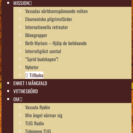
MISSION
Vassulas världsomspännande möten
Ekumeniska pilgrimsfärder
Internationella retreater
Bönegrupper
Beth Myriam – Hjälp de behövande
Interreligiöst samtal
“Sprid budskapen”!
Nyheter
Tillbaka
ENHET I MÅNGFALD
VITTNESBÖRD
OM
Vassula Rydén
Min ängel närmar sig
TLIG Radio
Tidningen TLIG