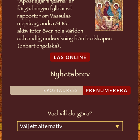
"Apostlagärningarna" är
färgtidningen fylld med
rapporter om Vassulas
uppdrag, andra SLIG-
aktiviteter över hela världen
och andlig undervisning från budskapen
(enbart engelska).
LÄS ONLINE
Nyhetsbrev
PRENUMERERA
Vad vill du göra?
Välj ett alternativ