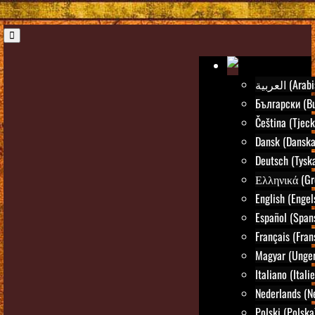
العربية (Ar
Български (Bu
Čeština (Tjeck
Dansk (Danska
Deutsch (Tysk
Ελληνικά (Gr
English (Engel
Español (Span
Français (Fran
Magyar (Unger
Italiano (Itali
Nederlands (N
Polski (Polska