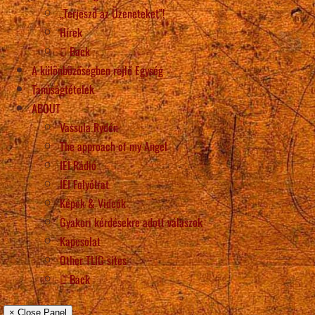
„Terjeszd az Üzeneteket”!
Hírek
Back
A különbözőségben rejlő Egység
Tanúságtételek
ABOUT
Vassula Rydén
The approach of my Angel
IÉI Rádió
IÉI Folyóirat
Képek & Videók
Gyakori kérdésekre adott válaszok
Kapcsolat
Other TLIG sites
Back
× Close Panel