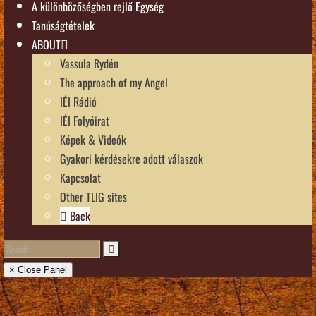
A különbözőségben rejlő Egység
Tanúságtételek
ABOUT
Vassula Rydén
The approach of my Angel
IÉI Rádió
IÉI Folyóirat
Képek & Videók
Gyakori kérdésekre adott válaszok
Kapcsolat
Other TLIG sites
Back
× Close Panel