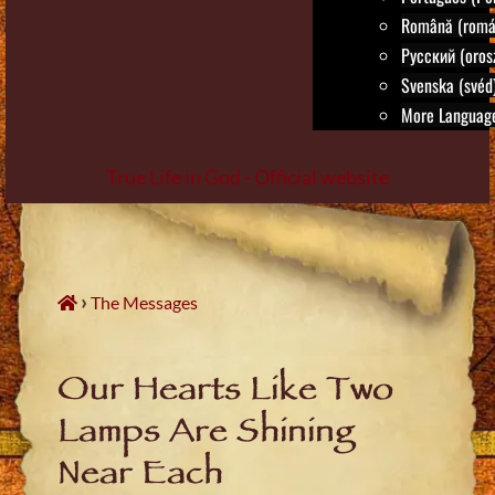
Română (romá
Русский (oros
Svenska (svéd
More Language
True Life in God - Official website
Skip
to
content
›
The Messages
Our Hearts Like Two
Lamps Are Shining
Near Each