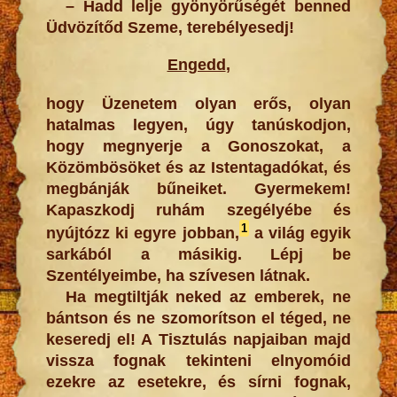
– Hadd lelje gyönyörűségét benned
Üdvözítőd Szeme, terebélyesedj!
Engedd
,
hogy Üzenetem olyan erős, olyan
hatalmas legyen, úgy tanúskodjon,
hogy megnyerje a Gonoszokat, a
Közömbösöket és az Istentagadókat, és
megbánják bűneiket. Gyermekem!
Kapaszkodj ruhám szegélyébe és
1
nyújtózz ki egyre jobban,
a világ egyik
sarkából a másikig. Lépj be
Szentélyeimbe, ha szívesen látnak.
Ha megtiltják neked az emberek, ne
bántson és ne szomorítson el téged, ne
keseredj el! A Tisztulás napjaiban majd
vissza fognak tekinteni elnyomóid
ezekre az esetekre, és sírni fognak,