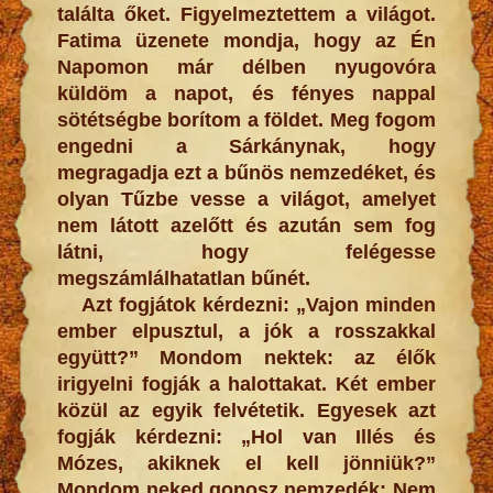
találta őket. Figyelmeztettem a világot.
Fatima üzenete mondja, hogy az Én
Napomon már délben nyugovóra
küldöm a napot, és fényes nappal
sötétségbe borítom a földet. Meg fogom
engedni a Sárkánynak, hogy
megragadja ezt a bűnös nemzedéket, és
olyan Tűzbe vesse a világot, amelyet
nem látott azelőtt és azután sem fog
látni, hogy felégesse
megszámlálhatatlan bűnét.
Azt fogjátok kérdezni: „Vajon minden
ember elpusztul, a jók a rosszakkal
együtt?” Mondom nektek: az élők
irigyelni fogják a halottakat. Két ember
közül az egyik felvétetik. Egyesek azt
fogják kérdezni: „Hol van Illés és
Mózes, akiknek el kell jönniük?”
Mondom neked gonosz nemzedék: Nem