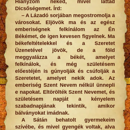
Hiányzom neked, mivel láttad
Dicsőségemet. Írd:
– A Lázadó sorjában megostromolja a
városokat. Eljövök ma és az egész
emberiségnek felkínálom az Én
Békémet, de igen kevesen figyelnek. Ma
békefeltételekkel és a Szeretet
Üzenetével jövök, de a föld
meggyalázza a békét, amelyet
felkínálok, és még születésem
előestéjén is gúnyolják és csúfolják a
Szeretetet, amelyet nekik adok. Az
emberiség Szent Nevem nélkül ünnepli
e napokat. Eltörölték Szent Nevemet, és
születésem napját a kényelem
szabadnapjának tekintik, amikor
bálványokat imádnak.
A Sátán behatolt gyermekeim
szívébe, és mivel gyengék voltak, alva