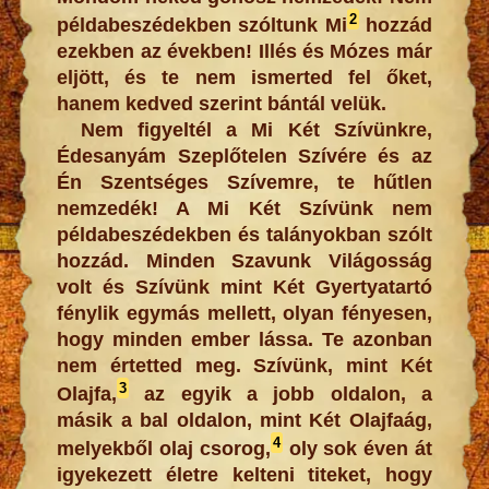
2
példabeszédekben szóltunk Mi
hozzád
ezekben az években! Illés és Mózes már
eljött, és te nem ismerted fel őket,
hanem kedved szerint bántál velük.
Nem figyeltél a Mi Két Szívünkre,
Édesanyám Szeplőtelen Szívére és az
Én Szentséges Szívemre, te hűtlen
nemzedék! A Mi Két Szívünk nem
példabeszédekben és talányokban szólt
hozzád. Minden Szavunk Világosság
volt és Szívünk mint Két Gyertyatartó
fénylik egymás mellett, olyan fényesen,
hogy minden ember lássa. Te azonban
nem értetted meg. Szívünk, mint Két
3
Olajfa,
az egyik a jobb oldalon, a
másik a bal oldalon, mint Két Olajfaág,
4
melyekből olaj csorog,
oly sok éven át
igyekezett életre kelteni titeket, hogy