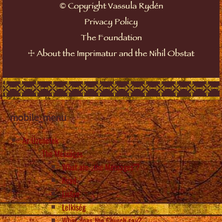
Copyright Vassula Rydén
©
Privacy Policy
The Foundation
About the Imprimatur and the Nihil Obstat
☩
mobile_menu
Az Üzenetek
The Messages
What are „the Messages”?
Read
Listen
Lelkiség
What does the Church say?