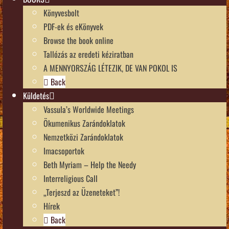
Könyvesbolt
PDF-ek és eKönyvek
Browse the book online
Tallózás az eredeti kéziratban
A MENNYORSZÁG LÉTEZIK, DE VAN POKOL IS
Back
Küldetés
Vassula’s Worldwide Meetings
Ökumenikus Zarándoklatok
Nemzetközi Zarándoklatok
Imacsoportok
Beth Myriam – Help the Needy
Interreligious Call
„Terjeszd az Üzeneteket”!
Hírek
Back