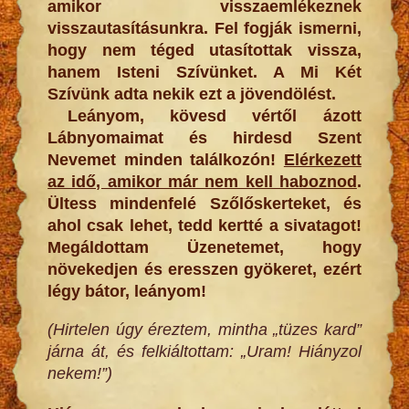
amikor visszaemlékeznek
visszautasításunkra. Fel fogják ismerni,
hogy nem téged utasítottak vissza,
hanem Isteni Szívünket. A Mi Két
Szívünk adta nekik ezt a jövendölést.
Leányom, kövesd vértől ázott
Lábnyomaimat és hirdesd Szent
Nevemet minden találkozón!
Elérkezett
az idő, amikor már nem kell haboznod
.
Ültess mindenfelé Szőlőskerteket, és
ahol csak lehet, tedd kertté a sivatagot!
Megáldottam Üzenetemet, hogy
növekedjen és eresszen gyökeret, ezért
légy bátor, leányom!
(Hirtelen úgy éreztem, mintha „tüzes kard”
járna át, és felkiáltottam: „Uram! Hiányzol
nekem!”)