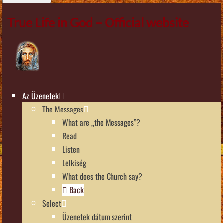
True Life in God – Official website
Az Üzenetek
The Messages
What are „the Messages”?
Read
Listen
Lelkiség
What does the Church say?
Back
Select
Üzenetek dátum szerint