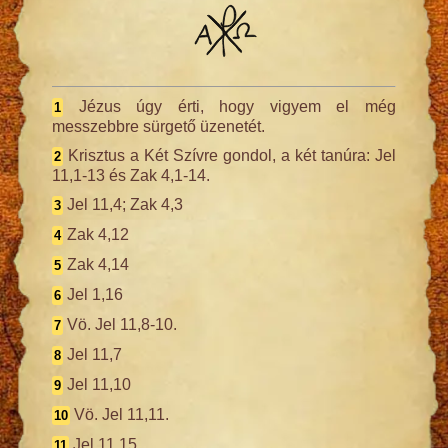
Jézus úgy érti, hogy vigyem el még
1
messzebbre sürgető üzenetét.
Krisztus a Két Szívre gondol, a két tanúra: Jel
2
11,1-13 és Zak 4,1-14.
Jel 11,4; Zak 4,3
3
Zak 4,12
4
Zak 4,14
5
Jel 1,16
6
Vö. Jel 11,8-10.
7
Jel 11,7
8
Jel 11,10
9
Vö. Jel 11,11.
10
Jel 11,15
11