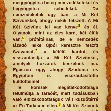
meggyógyítsa beteg nemzedéketeket és
begyógyítsa sebeiteket. De
nemzedéketek úgy bánt a Mi Két
Szívünkkel, ahogy nekik tetszett. A Mi
5
Két Szívünk fel van kenve
és él.
Olyanok, mint az éles kard, két élük
6
van,
prófétálnak, de e nemzedék
lázadó lelke újból keresztre feszíti
7
Szavamat,
a kétélű kardot, és
visszautasítja a Mi Két Szívünket,
amelyek hozzátok beszélnek ma.
Egészen úgy, ahogy Szodoma és
Egyiptom is visszautasította
küldötteimet.
E korszak megátalkodottsága
felülmúlja a fáraóét, mert tudásukban
való elbizakodottságuk vált küzdőtérré
8
az Én Tudásom ellen.
A Mi Két Szívünk
9