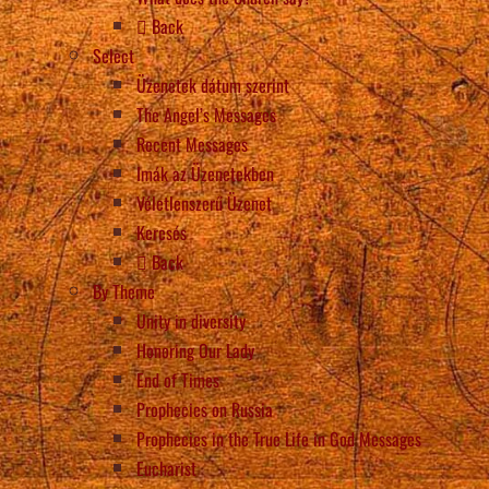
Back
Select
Üzenetek dátum szerint
The Angel’s Messages
Recent Messages
Imák az Üzenetekben
Véletlenszerű Üzenet
Keresés
Back
By Theme
Unity in diversity
Honoring Our Lady
End of Times
Prophecies on Russia
Prophecies in the True Life in God Messages
Eucharist