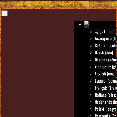
العربية (arab)
Български (bo
Čeština (cseh)
Dansk (dán)
Deutsch (néme
Ελληνικά (gö
English (angol
Español (spany
Français (fran
Italiano (olasz
Nederlands (ho
Polski (lengye
Português (Po