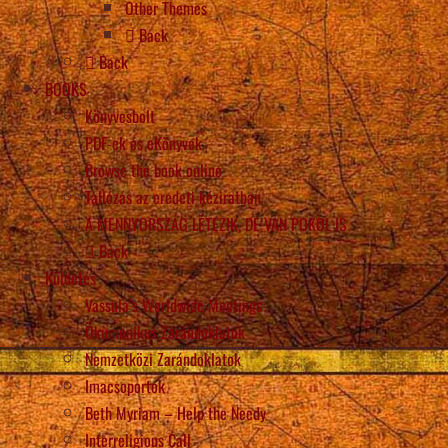
Other Themes
Back
Back
BOOKS
Könyvesbolt
PDF-ek és eKönyvek
Browse the book online
Tallózás az eredeti kéziratban
A MENNYORSZÁG LÉTEZIK, DE VAN POKOL IS
Back
Küldetés
Vassula’s Worldwide Meetings
Ökumenikus Zarándoklatok
Nemzetközi Zarándoklatok
Imacsoportok
Beth Myriam – Help the Needy
Interreligious Call