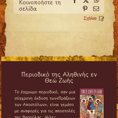
Κοινοποήστε τη
σελίδα
Pinterest
Email
Σχόλια
Περιοδικό της Αληθινής εν
Θεώ Ζωής
Tο έγχρωμο περιοδικό, σαν μια
σύγχρονη έκδοση των«Πράξεων
των Αποστόλων», είναι γεμάτο
με αναφορές για τις αποστολές
της Βασούλας, άλλες