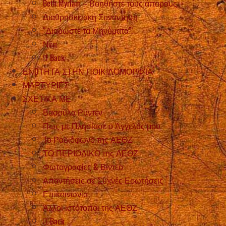
Beth Myriam – Βοηθήστε τους άπορους
Διαθρησκειακή Συνάντηση
“Διαδώστε τα Μηνύματα”!
Νέα
Back
ΕΝOΤΗΤΑ ΣΤΗΝ ΠΟΙΚΙΛΟΜΟΡΦΊΑ
ΜΑΡΤΥΡIΕΣ
ΣΧΕΤΙΚΑ ΜΕ
Βασούλα Ρυντέν
Πώς με Πλησίασε ο Άγγελός μου
Το Ραδιόφωνο της ΑΕΘΖ
ΤΟ ΠΕΡΙΟΔΙΚΟ της ΑΕΘΖ
Φωτογραφίες & Βίντεο
Απαντήσεις σε Συχνές Ερωτήσεις
Επικοινωνία
Άλλοι ιστότοποι της ΑΕΘΖ
Back