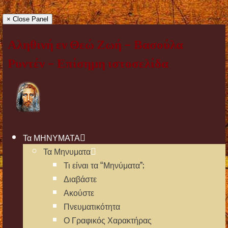
× Close Panel
Αληθινή εν Θεώ Ζωή – Βασούλα
Ρυντέν – Επίσημη ιστοσελίδα
Τα ΜΗΝΥΜΑΤΑ
Τα Μηνυματα
Τι είναι τα “Μηνύματα”;
Διαβάστε
Ακούστε
Πνευματικότητα
Ο Γραφικός Χαρακτήρας