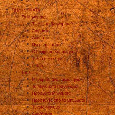
Τα ΜΗΝΥΜΑΤΑ
Τα Μηνυματα
Τι είναι τα “Μηνύματα”;
Διαβάστε
Ακούστε
Πνευματικότητα
Ο Γραφικός Χαρακτήρας
Τι λέει η Εκκλησία;
Back
Επιλέξτε
Μηνύματα ανά ημερομηνία
Τα Μηνύματα του Αγγέλου
Πρόσφατα Μηνύματα
Προσευχές από τα Μηνύματα
Τυχαίο Μήνυμα
Αναζήτηση