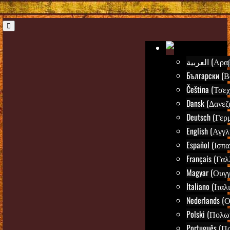
العربية (Α
Български (Β
Čeština (Τσεχ
Dansk (Δανεζ
Deutsch (Γερ
English (Αγγλ
Español (Ισπα
Français (Γαλ
Magyar (Ουγγ
Italiano (Ιταλ
Nederlands (
Polski (Πολω
Português (Π