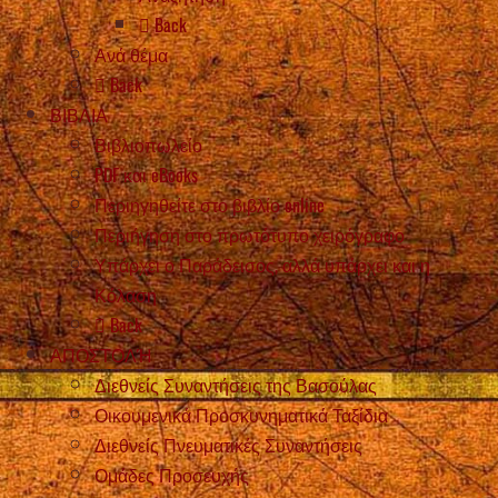
Back
Ανά θέμα
Back
ΒΙΒΛΙΑ
Βιβλιοπωλείο
PDF και eBooks
Περιηγηθείτε στο βιβλίο online
Περιήγηση στο πρωτότυπο χειρόγραφο
Υπάρχει ο Παράδεισος, αλλά υπάρχει και η
Κόλαση
Back
ΑΠΟΣΤΟΛΉ
Διεθνείς Συναντήσεις της Βασούλας
Οικουμενικά Προσκυνηματικά Ταξίδια
Διεθνείς Πνευματικές Συναντήσεις
Ομάδες Προσευχής