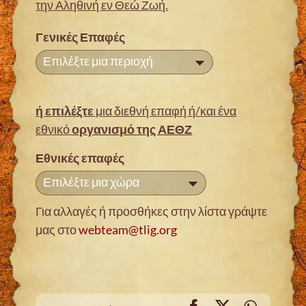
την Αληθινή εν Θεώ Ζωή.
Γενικές Επαφές
Επιλέξτε μια περιοχή
ή επιλέξτε
μια διεθνή επαφή ή/και ένα
εθνικό
οργανισμό της ΑΕΘΖ
Εθνικές επαφές
Επιλέξτε μια χώρα
Για αλλαγές ή προσθήκες στην λίστα γράψτε
μας στο
webteam@tlig.org
Facebook
X
WhatsA