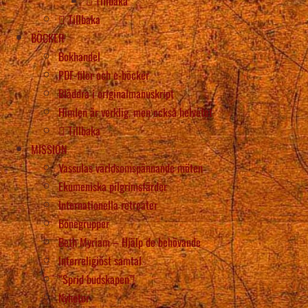
Tillbaka
Tillbaka
BÖCKER
Bokhandel
PDF-filer och e-böcker
Bläddra i originalmanuskript
Himlen är verklig, men också helvetet
Tillbaka
MISSION
Vassulas världsomspännande möten
Ekumeniska pilgrimsfärder
Internationella retreater
Bönegrupper
Beth Myriam – Hjälp de behövande
Interreligiöst samtal
“Sprid budskapen”!
Nyheter