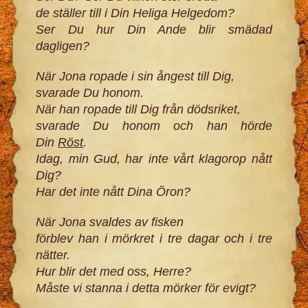
de ställer till i Din Heliga Helgedom?
Ser Du hur Din Ande blir smädad
dagligen?
När Jona ropade i sin ångest till Dig,
svarade Du honom.
När han ropade till Dig från dödsriket,
svarade Du honom och han hörde
Din
Röst
.
Idag, min Gud, har inte vårt klagorop nått
Dig?
Har det inte nått Dina Öron?
När Jona svaldes av fisken
förblev han i mörkret i tre dagar och i tre
nätter.
Hur blir det med oss, Herre?
Måste vi stanna i detta mörker för evigt?