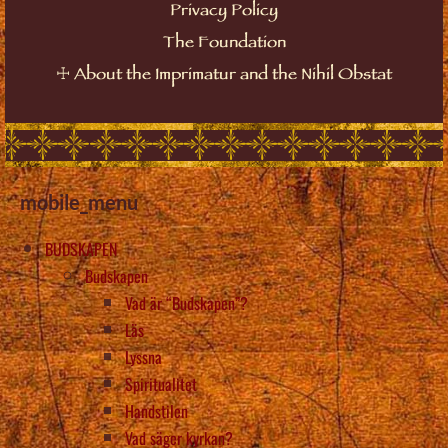
Privacy Policy
The Foundation
☩
About the Imprimatur and the Nihil Obstat
mobile_menu
BUDSKAPEN
Budskapen
Vad är “Budskapen”?
Läs
Lyssna
Spiritualitet
Handstilen
Vad säger kyrkan?