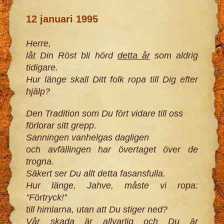
12 januari 1995
Herre,
låt Din Röst bli hörd
detta år
som aldrig
tidigare.
Hur länge skall Ditt folk ropa till Dig efter
hjälp?
Den Tradition som Du fört vidare till oss
förlorar sitt grepp.
Sanningen vanhelgas dagligen
och avfällingen har övertaget över de
trogna.
Säkert ser Du allt detta fasansfulla.
Hur länge, Jahve, måste vi ropa:
”Förtryck!”
till himlarna, utan att Du stiger ned?
Vår skada är allvarlig och Du är