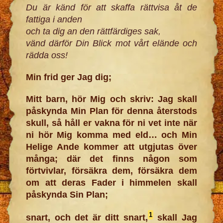
Du är känd för att skaffa rättvisa åt de
fattiga i anden
och ta dig an den rättfärdiges sak,
vänd därför Din Blick mot vårt elände och
rädda oss!
Min frid ger Jag dig;
Mitt barn, hör Mig och skriv: Jag skall
påskynda Min Plan för denna återstods
skull, så håll er vakna för ni vet inte när
ni hör Mig komma med eld… och Min
Helige Ande kommer att utgjutas över
många; där det finns någon som
förtvivlar, försäkra dem, försäkra dem
om att deras Fader i himmelen skall
påskynda Sin Plan;
1
snart, och det är ditt snart,
skall Jag