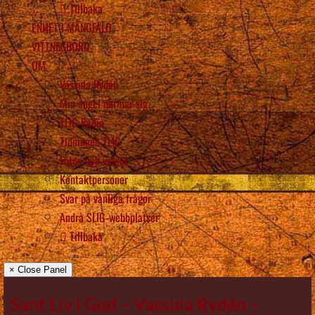
Tillbaka
ENHET I MÅNGFALD
VITTNESBÖRD
OM
Vassula Rydén
Min ängel närmar sig
TLIG Radio
Tidningen TLIG
Foton och videor
Kontaktpersoner
Svar på vanliga frågor
Andra SLIG-webbplatser
Tillbaka
× Close Panel
Sant Liv i Gud – Vassula Rydén –