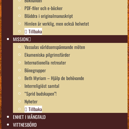
Bokhandel
PDF-filer och e-böcker
Bläddra i originalmanuskript
Himlen är verklig, men också helvetet
Tillbaka
MISSION
Vassulas världsomspännande möten
Ekumeniska pilgrimsfärder
Internationella retreater
Bönegrupper
Beth Myriam – Hjälp de behövande
Interreligiöst samtal
“Sprid budskapen”!
Nyheter
Tillbaka
ENHET I MÅNGFALD
VITTNESBÖRD