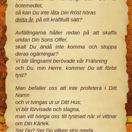
botemedlet,
så kan Du inte låta Din Röst höras
detta år
, på ett kraftfullt sätt?
Avfällingarna håller redan på att skaffa
undan Din Sons Offer,
skall Du ändå inte komma och stoppa
deras ogärningar?
Vi blir långsamt berövade vår Frälsning
och Du, min Herre, kommer Du att förbli
tyst?
Man befaller oss att inte profetera i Ditt
Namn
och vi tvingas ut ur Ditt Hus;
Vi blir förvisade och slagna,
man vill tvinga oss till tystnad när vi vittnar
om Din Kärlek.
Ser Du? Ser Du vilken stor oreda