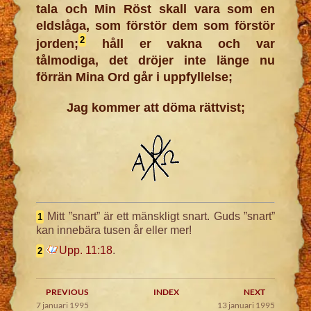
tala och Min Röst skall vara som en
eldslåga, som förstör dem som förstör
2
jorden;
håll er vakna och var
tålmodiga, det dröjer inte länge nu
förrän Mina Ord går i uppfyllelse;
Jag kommer att döma rättvist;
Mitt ”snart” är ett mänskligt snart. Guds ”snart”
1
kan innebära tusen år eller mer!
Upp. 11:18
.
2
PREVIOUS
INDEX
NEXT
7 januari 1995
13 januari 1995