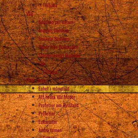
Tillbaka
Välj
Budskap per datum
Ängelns budskap
Senaste Budskap
Böner från Budskapen
Slumpmässigt Budskap
Sök
Tillbaka
Efter tema
Enhet i mångfald
Att hedra Vår Moder
Profetior om Ryssland
Profetior
Eukaristin
Andra teman