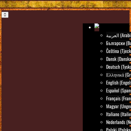
العربية (Ar
Български (Bu
Čeština (Tjeck
Dansk (Danska
Deutsch (Tysk
Ελληνικά (Gr
English (Engel
Español (Span
Français (Fran
Magyar (Unger
Italiano (Itali
Nederlands (N
Polski (Polska