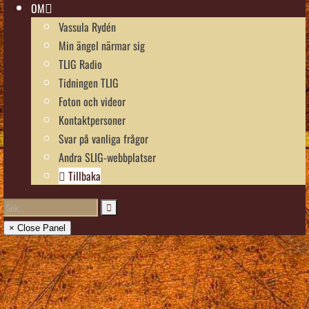
OM
Vassula Rydén
Min ängel närmar sig
TLIG Radio
Tidningen TLIG
Foton och videor
Kontaktpersoner
Svar på vanliga frågor
Andra SLIG-webbplatser
Tillbaka
× Close Panel