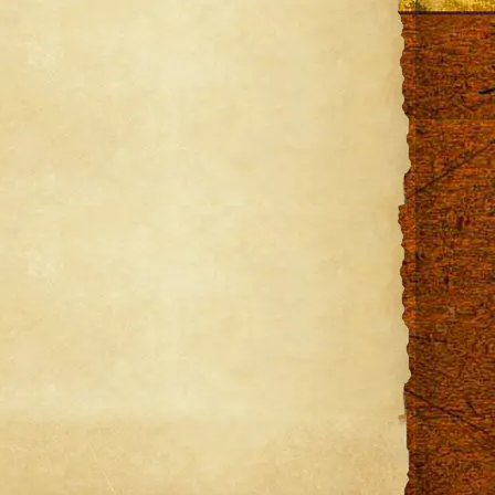
st
ail