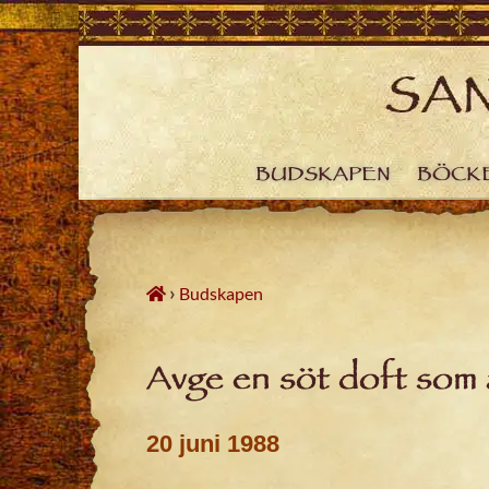
Skip
to
content
BUDSKAPEN
BÖCK
›
Budskapen
Avge en söt doft som 
20 juni 1988