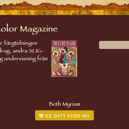
Color Magazine
r färgtidningen
drag, andra SLIG-
ig undervisning från
Beth Myriam
GE DITT STÖD NU