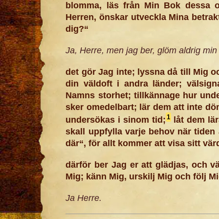
blomma, läs från Min Bok dessa or
Herren, önskar utveckla Mina betrakte
dig?“
Ja, Herre, men jag ber, glöm aldrig mi
det gör Jag inte; lyssna då till Mig 
din väldoft i andra länder; välsign
Namns storhet; tillkännage hur unde
sker omedelbart; lär dem att inte döm
1
undersökas i sinom tid;
låt dem lär
skall uppfylla varje behov när tiden 
där“, för allt kommer att visa sitt vär
därför ber Jag er att glädjas, och v
Mig; känn Mig, urskilj Mig och följ Mi
Ja Herre.