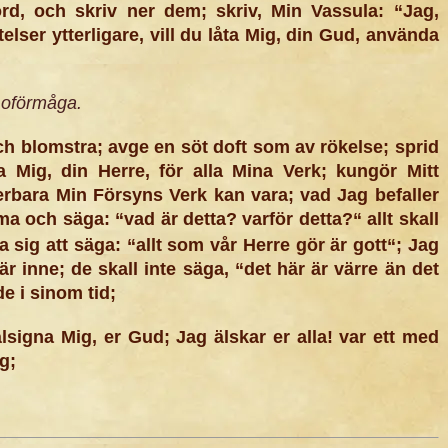
d, och skriv ner dem; skriv, Min Vassula: “Jag,
lser ytterligare, vill du låta Mig, din Gud, använda
n oförmåga.
och blomstra; avge en söt doft som av rökelse; sprid
a Mig, din Herre, för alla Mina Verk; kungör Mitt
rbara Min Försyns Verk kan vara; vad Jag befaller
a och säga: “vad är detta? varför detta?“ allt skall
a sig att säga: “allt som vår Herre gör är gott“; Jag
är inne; de skall inte säga, “det här är värre än det
de i sinom tid;
älsigna Mig, er Gud; Jag älskar er alla! var ett med
g;