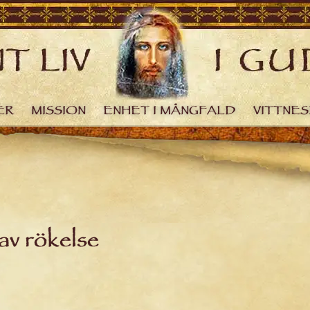
ER
MISSION
ENHET I MÅNGFALD
VITTNE
av rökelse