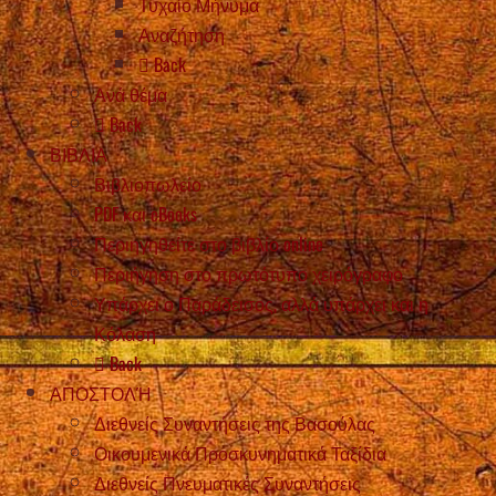
Τυχαίο Μήνυμα
Αναζήτηση
Back
Ανά θέμα
Back
ΒΙΒΛΙΑ
Βιβλιοπωλείο
PDF και eBooks
Περιηγηθείτε στο βιβλίο online
Περιήγηση στο πρωτότυπο χειρόγραφο
Υπάρχει ο Παράδεισος, αλλά υπάρχει και η
Κόλαση
Back
ΑΠΟΣΤΟΛΉ
Διεθνείς Συναντήσεις της Βασούλας
Οικουμενικά Προσκυνηματικά Ταξίδια
Διεθνείς Πνευματικές Συναντήσεις