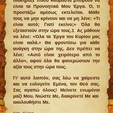
διακήρυξε πόσο θαυμαστά μπορούν να
είναι τα Προνοητικά Μου Έργα. Ό, τι
προστάζω αμέσως εκτελείται. Μάθε
τους να μην κρίνουν και να μη λένε: «Τι
είναι αυτό; Γιατί εκείνο;» Όλα θα
εξεταστούν στην ώρα τους.
1
Ας μάθουν
να λένε: «Όλα τα Έργα του Κυρίου μας
είναι καλά.» Θα φροντίσω για κάθε
ανάγκη στην ώρα της. Δεν πρέπει να
λένε: «Αυτό είναι χειρότερο από το
άλλο», αφού όλα θα φανερώσουν την
αξία τους στην ώρα τους.
Γι’ αυτό λοιπόν, σας λέω να χαίρεστε
και να ευλογείτε Εμένα, τον Θεό σας.
Σας αγαπώ όλους! Μείνετε ενωμένοι
μαζί Μου. Νιώστε Με, διακρίνετέ Με και
ακολουθήστε Με.