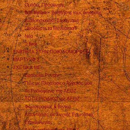
Ομάδες Προσευχής
Beth Myriam – Βοηθήστε τους άπορους
Διαθρησκειακή Συνάντηση
“Διαδώστε τα Μηνύματα”!
Νέα
Back
ΕΝOΤΗΤΑ ΣΤΗΝ ΠΟΙΚΙΛΟΜΟΡΦΊΑ
ΜΑΡΤΥΡIΕΣ
ΣΧΕΤΙΚΑ ΜΕ
Βασούλα Ρυντέν
Πώς με Πλησίασε ο Άγγελός μου
Το Ραδιόφωνο της ΑΕΘΖ
ΤΟ ΠΕΡΙΟΔΙΚΟ της ΑΕΘΖ
Φωτογραφίες & Βίντεο
Απαντήσεις σε Συχνές Ερωτήσεις
Επικοινωνία
Άλλοι ιστότοποι της ΑΕΘΖ