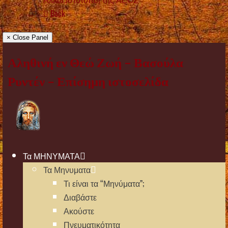
Back
× Close Panel
Αληθινή εν Θεώ Ζωή – Βασούλα
Ρυντέν – Επίσημη ιστοσελίδα
Τα ΜΗΝΥΜΑΤΑ
Τα Μηνυματα
Τι είναι τα “Μηνύματα”;
Διαβάστε
Ακούστε
Πνευματικότητα