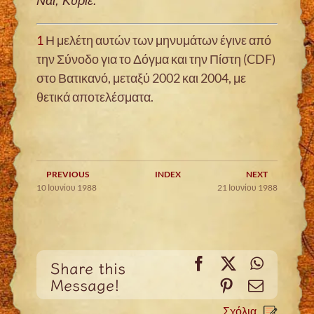
Ναι, Κύριε.
1
Η μελέτη αυτών των μηνυμάτων έγινε από
την Σύνοδο για το Δόγμα και την Πίστη (CDF)
στο Βατικανό, μεταξύ 2002 και 2004, με
θετικά αποτελέσματα.
PREVIOUS
INDEX
NEXT
10 Ιουνίου 1988
21 Ιουνίου 1988
Facebook
X
WhatsA
Share this
Message!
Pinterest
Email
Σχόλια