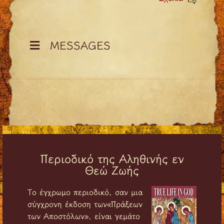
MESSAGES
Περιοδικό της Αληθινής εν
Θεώ Ζωής
Tο έγχρωμο περιοδικό, σαν μια
σύγχρονη έκδοση των«Πράξεων
των Αποστόλων», είναι γεμάτο