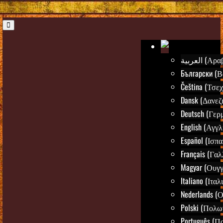
العربية (Α
Български (Β
Čeština (Τσεχ
Dansk (Δανεζ
Deutsch (Γερ
English (Αγγλ
Español (Ισπα
Français (Γαλ
Magyar (Ουγγ
Italiano (Ιταλ
Nederlands (
Polski (Πολω
Português (Π