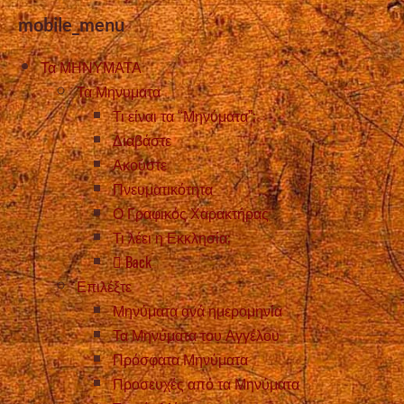
mobile_menu
Τα ΜΗΝΥΜΑΤΑ
Τα Μηνυματα
Τι είναι τα “Μηνύματα”;
Διαβάστε
Ακούστε
Πνευματικότητα
Ο Γραφικός Χαρακτήρας
Τι λέει η Εκκλησία;
Back
Επιλέξτε
Μηνύματα ανά ημερομηνία
Τα Μηνύματα του Αγγέλου
Πρόσφατα Μηνύματα
Προσευχές από τα Μηνύματα