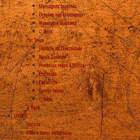
Mensagens recentes
Orações nas Mensagens
Mensagem aleatória
Back
Por Tema
Unidade na Diversidade
Nossa Senhora
Profecias sobre a Rússia
Profecias
Eucaristia
Outros temas
Back
Back
LIVROS
Livraria
PDFs e livros eletrônicos