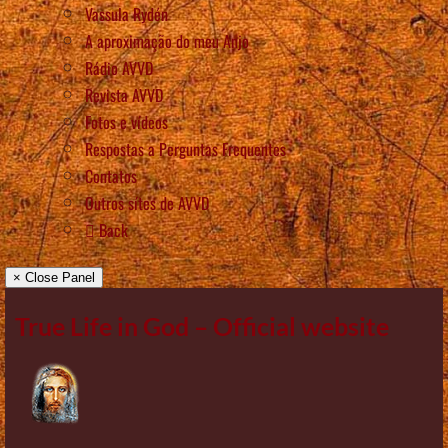
Vassula Rydén
A aproximação do meu Anjo
Rádio AVVD
Revista AVVD
Fotos e vídeos
Respostas a Perguntas Frequentes
Contatos
Outros sítes de AVVD
Back
× Close Panel
True Life in God – Official website