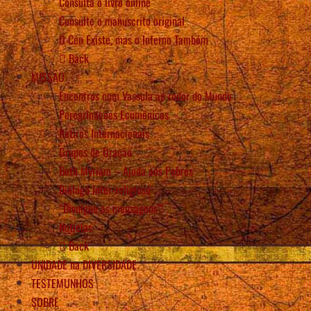
Consulta o livro online
Consulte o manuscrito original
O Céu Existe, mas o Inferno Também
Back
MISSÃO
Encontros com Vassula ao redor do Mundo
Peregrinações Ecumênicas
Retiros Internacionais
Grupos de Oração
Beth Myriam – Ajuda aos Pobres
Diálogo Inter-religioso
“Divulgue as mensagens”!
Notícias
Back
UNIDADE na DIVERSIDADE
TESTEMUNHOS
SOBRE