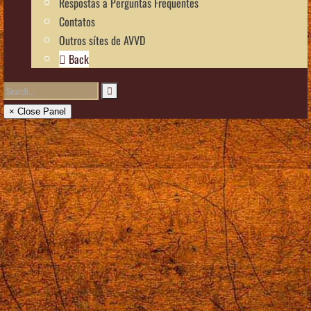
Respostas a Perguntas Frequentes
Contatos
Outros sítes de AVVD
Back
× Close Panel