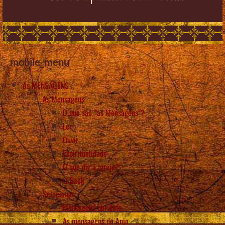
mobile_menu
As MENSAGENS
As Mensagens
O que são “as Mensagens”?
Ler
Ouvir
Espiritualidade
O que diz a Igreja?
Back
Selecionar
Mensagens por data
As mensagens do Anjo