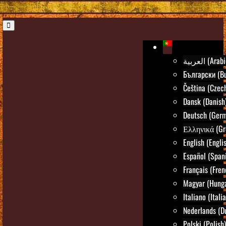
العربية (Ara
Български (Bu
Čeština (Czec
Dansk (Danish
Deutsch (Ger
Ελληνικά (Gr
English (Engli
Español (Span
Français (Fren
Magyar (Hunga
Italiano (Itali
Nederlands (D
Polski (Polish)