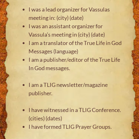
I was a lead organizer for Vassulas
meeting in: (city) (date)
I was an assistant organizer for
Vassula’s meeting in (city) (date)
I am a translator of the True Life in God
Messages (language)
I am a publisher/editor of the True Life
In God messages.
I am a TLIG newsletter/magazine
publisher.
I have witnessed in a TLIG Conference.
(cities) (dates)
I have formed TLIG Prayer Groups.