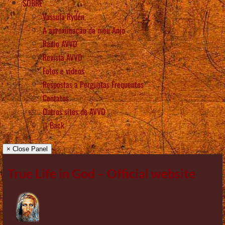
SOBRE
Vassula Rydén
A aproximação do meu Anjo
Rádio AVVD
Revista AVVD
Fotos e vídeos
Respostas a Perguntas Frequentes
Contatos
Outros sítes de AVVD
Back
× Close Panel
True Life in God – Official website