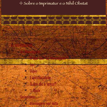
☩
Sobre o Imprimatur e o Nihil Obstat
mobile_menu
As MENSAGENS
As Mensagens
O que são “as Mensagens”?
Ler
Ouvir
Espiritualidade
O que diz a Igreja?
Back
Selecionar
Mensagens por data