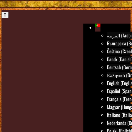
العربية (Ara
Български (Bu
Čeština (Czec
Dansk (Danish
Deutsch (Ger
Ελληνικά (Gr
English (Engli
Español (Span
Français (Fren
Magyar (Hunga
Italiano (Itali
Nederlands (D
Polski (Polish)