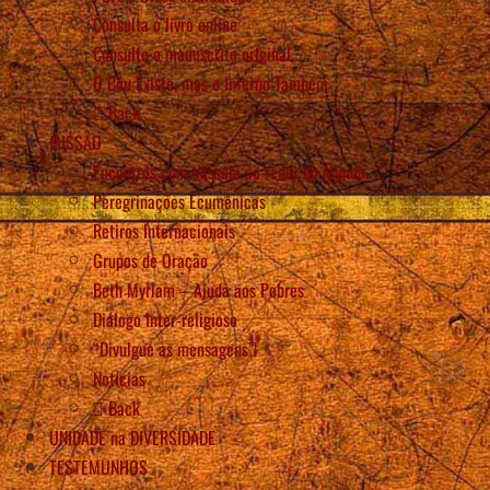
Consulta o livro online
Consulte o manuscrito original
O Céu Existe, mas o Inferno Também
Back
MISSÃO
Encontros com Vassula ao redor do Mundo
Peregrinações Ecumênicas
Retiros Internacionais
Grupos de Oração
Beth Myriam – Ajuda aos Pobres
Diálogo Inter-religioso
“Divulgue as mensagens”!
Notícias
Back
UNIDADE na DIVERSIDADE
TESTEMUNHOS