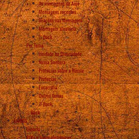
As mensagens do Anjo
Mensagens recentes
Orações nas Mensagens
Mensagem aleatória
Back
Por Tema
Unidade na Diversidade
Nossa Senhora
Profecias sobre a Rússia
Profecias
Eucaristia
Outros temas
Back
Back
LIVROS
Livraria
PDFs e livros eletrônicos