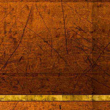
oximou dela
ais