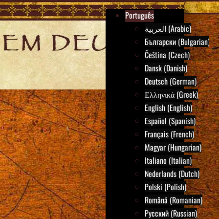
Português
العربية (Arabic)
Български (Bulgarian)
Čeština (Czech)
Dansk (Danish)
Deutsch (German)
Ελληνικά (Greek)
English (English)
Español (Spanish)
Français (French)
Magyar (Hungarian)
Italiano (Italian)
Nederlands (Dutch)
Polski (Polish)
Română (Romanian)
Русский (Russian)