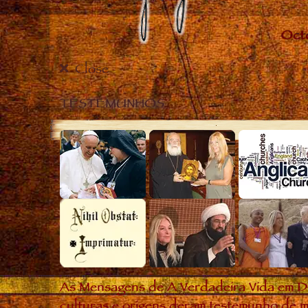
Close
TESTEMUNHOS
As Mensagens de A Verdadeira Vida em D
culturas e origens deram testemunho de m