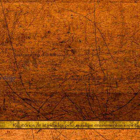
Instrumento das Mensagens
u Anjo
–
Como o Anjo da Guarda de Vassula Se apr
Difusão das Mensagens
Relatórios de atividades pelo mundo e ensinamentos espiritu