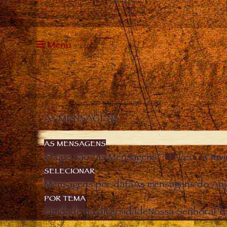
Menu
As MENSAGENS
AS MENSAGENS
O que são “as Mensagens”?
Ler
Ouvi
SELECIONAR
Mensagens por data
As mensagens do Anj
POR TEMA
Unidade na diversidade
Nossa Senhora
Pro