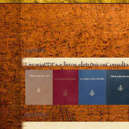
LIVROS
Livraria
PDFs e livros eletrônicos
Consulta 
MISSÃO