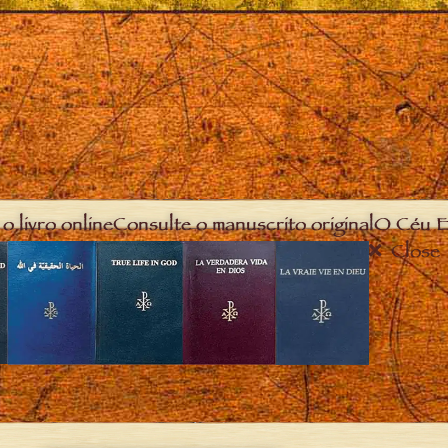
o livro online
Consulte o manuscrito original
O Céu E
Close