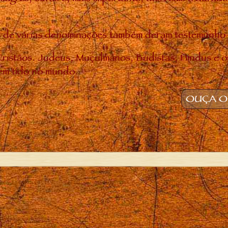
uias de várias denominações também deram testemunh
ristãos. Judeus, Muçulmanos, Budistas, Hindus e o
em tido no mundo.
OUÇA O