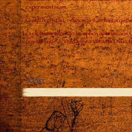
experimentaram.
O clero cristão, religiosos e as hierarq
O chamamento não se aplica apenas aos C
positivo que A Verdadeira Vida em Deus t
Close
SOBRE