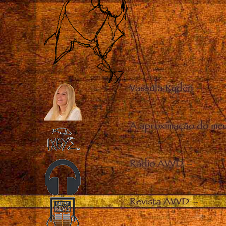
Vassula Rydén
–
A aproximação do me
Rádio AVVD
–
Revista AVVD
–