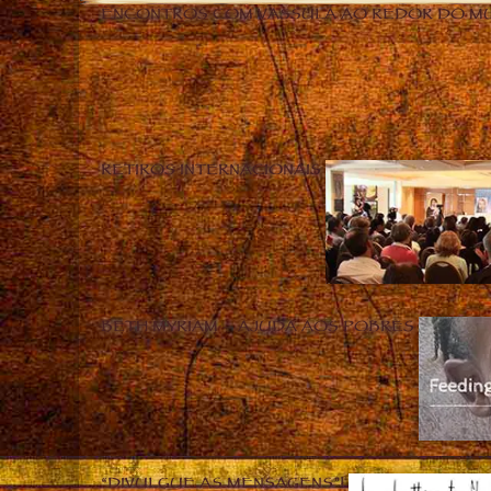
ENCONTROS COM VASSULA AO REDOR DO M
RETIROS INTERNACIONAIS
BETH MYRIAM – AJUDA AOS POBRES
“DIVULGUE AS MENSAGENS”!