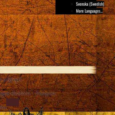
Svenska (Swedish)
More Languages...
 a Igreja?
gem aleatória
Pesquisa
Close
IMAGE
mas