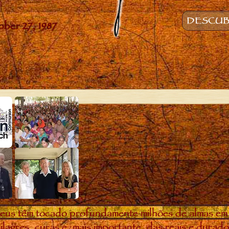
DESCUB
eus têm tocado profundamente milhões de almas em
ilagres, curas e, mais importante, das reais e dura