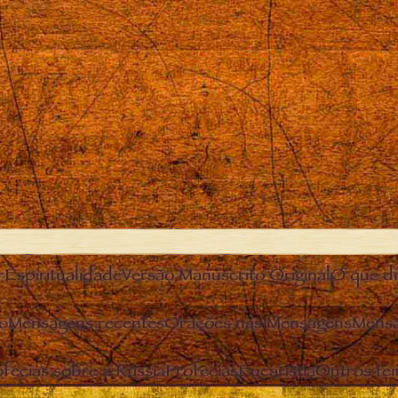
r
Espiritualidade
Versão Manuscrito Original
O que diz
o
Mensagens recentes
Orações nas Mensagens
Mensa
fecias sobre a Rússia
Profecias
Eucaristia
Outros te