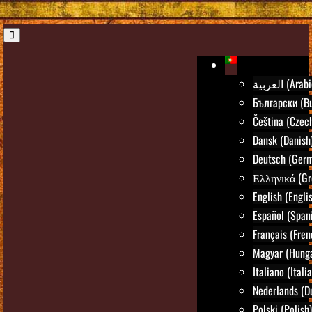
العربية (Ara
Български (Bu
Čeština (Czec
Dansk (Danish
Deutsch (Ger
Ελληνικά (Gr
English (Engli
Español (Span
Français (Fren
Magyar (Hunga
Italiano (Itali
Nederlands (D
Polski (Polish)