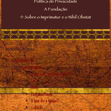
Política de Privacidade
A Fundação
☩
Sobre o Imprimatur e o Nihil Obstat
mobile_menu
As MENSAGENS
As Mensagens
O que são “as Mensagens”?
Ler
Ouvir
Espiritualidade
O que diz a Igreja?
Back