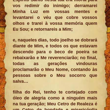
vos redimir do inimigo; derramarei
Minha Luz em vossas mentes e
levantarei o véu que cobre vossos
olhos e trarei à vossa memória quem
Eu Sou; e retornareis a Mim;
e, naqueles dias, todo joelho se dobrará
diante de Mim, e todos os que estavam
descendo para o beco de poeira se
rebaixarão e Me reverenciarão; no final,
todas as gerações vindouras
proclamarão o Meu Nome, contando às
pessoas sobre o Meu socorro que
salva…
filha do Rei, tenho te cortejado com
óleo de alegria como a ninguém mais
na tua geração; Meu Cetro de Realeza é
um Cetro de bondade e misericórdia