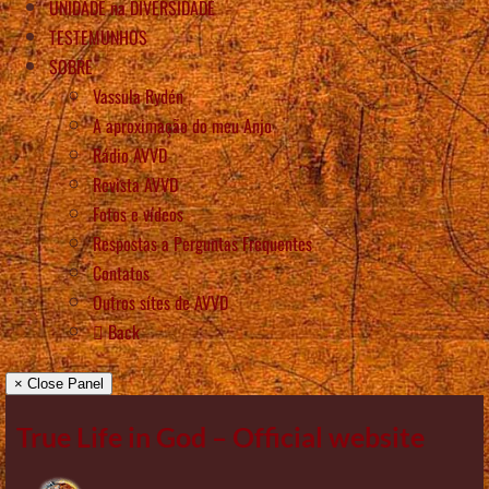
UNIDADE na DIVERSIDADE
TESTEMUNHOS
SOBRE
Vassula Rydén
A aproximação do meu Anjo
Rádio AVVD
Revista AVVD
Fotos e vídeos
Respostas a Perguntas Frequentes
Contatos
Outros sítes de AVVD
Back
× Close Panel
True Life in God – Official website