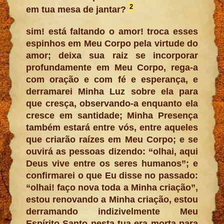
2
em tua mesa de jantar?
sim! está faltando o amor! troca esses
espinhos em Meu Corpo pela virtude do
amor; deixa sua raiz se incorporar
profundamente em Meu Corpo, rega-a
com oração e com fé e esperança, e
derramarei Minha Luz sobre ela para
que cresça, observando-a enquanto ela
cresce em santidade; Minha Presença
também estará entre vós, entre aqueles
que criarão raízes em Meu Corpo; e se
ouvirá as pessoas dizendo: “olhai, aqui
Deus vive entre os seres humanos”; e
confirmarei o que Eu disse no passado:
“olhai! faço nova toda a Minha criação”,
estou renovando a Minha criação, estou
derramando indizivelmente Meu
Espírito Santo nesta tua era morta para