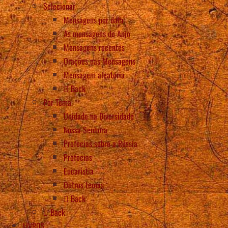
Selecionar
Mensagens por data
As mensagens do Anjo
Mensagens recentes
Orações nas Mensagens
Mensagem aleatória
Back
Por Tema
Unidade na Diversidade
Nossa Senhora
Profecias sobre a Rússia
Profecias
Eucaristia
Outros temas
Back
Back
LIVROS