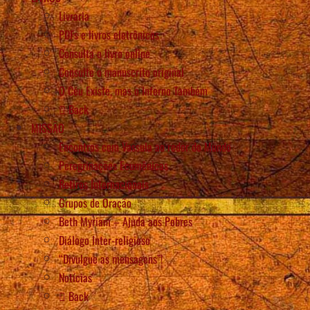
Livraria
PDFs e livros eletrônicos
Consulta o livro online
Consulte o manuscrito original
O Céu Existe, mas o Inferno Também
Back
MISSÃO
Encontros com Vassula ao redor do Mundo
Peregrinações Ecumênicas
Retiros Internacionais
Grupos de Oração
Beth Myriam – Ajuda aos Pobres
Diálogo Inter-religioso
“Divulgue as mensagens”!
Notícias
Back