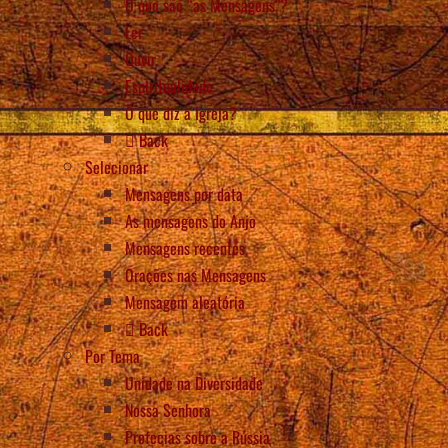
O que são “as Mensagens”?
Ler
Ouvir
Espiritualidade
O que diz a Igreja?
Back
Selecionar
Mensagens por data
As mensagens do Anjo
Mensagens recentes
Orações nas Mensagens
Mensagem aleatória
Back
Por Tema
Unidade na Diversidade
Nossa Senhora
Profecias sobre a Rússia