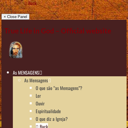
Back
× Close Panel
True Life in God – Official website
As MENSAGENS
As Mensagens
O que são “as Mensagens”?
Ler
Ouvir
Espiritualidade
O que diz a Igreja?
Back