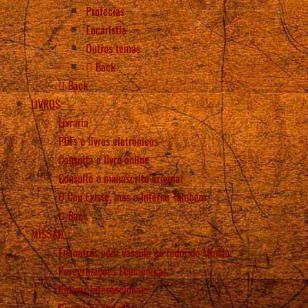
Profecias
Eucaristia
Outros temas
Back
Back
LIVROS
Livraria
PDFs e livros eletrônicos
Consulta o livro online
Consulte o manuscrito original
O Céu Existe, mas o Inferno Também
Back
MISSÃO
Encontros com Vassula ao redor do Mundo
Peregrinações Ecumênicas
Retiros Internacionais
Grupos de Oração