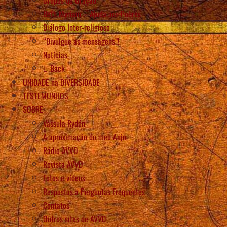
Beth Myriam – Ajuda aos Pobres
Diálogo Inter-religioso
“Divulgue as mensagens”!
Notícias
Back
UNIDADE na DIVERSIDADE
TESTEMUNHOS
SOBRE
Vassula Rydén
A aproximação do meu Anjo
Rádio AVVD
Revista AVVD
Fotos e vídeos
Respostas a Perguntas Frequentes
Contatos
Outros sítes de AVVD