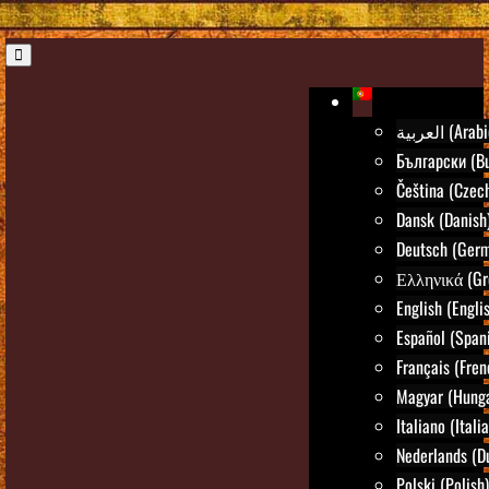
العربية (Ara
Български (Bu
Čeština (Czec
Dansk (Danish
Deutsch (Ger
Ελληνικά (Gr
English (Engli
Español (Span
Français (Fren
Magyar (Hunga
Italiano (Itali
Nederlands (D
Polski (Polish)