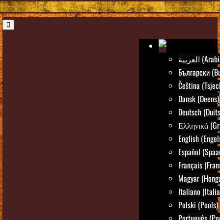
العربية (Ar
Български (Bu
Čeština (Tsjec
Dansk (Deens)
Deutsch (Duits
Ελληνικά (Gr
English (Engel
Español (Spaa
Français (Fran
Magyar (Honga
Italiano (Itali
Polski (Pools)
Português (Po