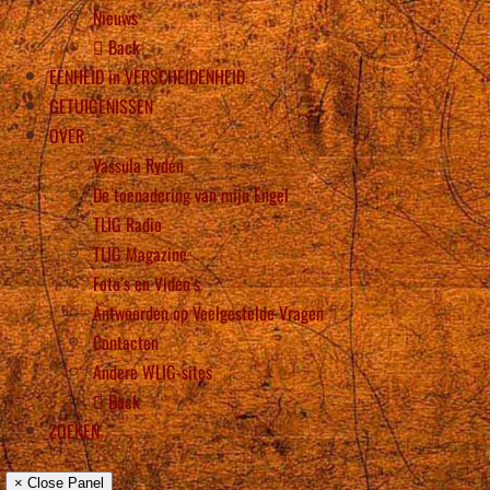
Nieuws
Back
EENHEID in VERSCHEIDENHEID
GETUIGENISSEN
OVER
Vassula Rydén
De toenadering van mijn Engel
TLIG Radio
TLIG Magazine
Foto’s en Video’s
Antwoorden op Veelgestelde Vragen
Contacten
Andere WLIG-sites
Back
ZOEKEN
× Close Panel