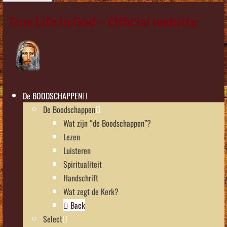
True Life in God – Official website
De BOODSCHAPPEN
De Boodschappen
Wat zijn “de Boodschappen”?
Lezen
Luisteren
Spiritualiteit
Handschrift
Wat zegt de Kerk?
Back
Select