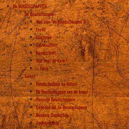
De BOODSCHAPPEN
De Boodschappen
Wat zijn “de Boodschappen”?
Lezen
Luisteren
Spiritualiteit
Handschrift
Wat zegt de Kerk?
Back
Select
Boodschappen op datum
De Boodschappen van de Engel
Recente Boodschappen
Gebeden uit de Boodschappen
Random Boodschap
Zoekopdracht