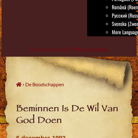
Română (Roem
Русский (Russ
Svenska (Zwee
More Language
True Life in God - Official website
Skip
to
content
›
De Boodschappen
Beminnen Is De Wil Van
God Doen
6 december 1993