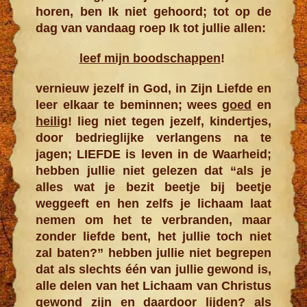
horen, ben Ik niet gehoord; tot op de
dag van vandaag roep Ik tot jullie allen:
leef mijn boodschappen
!
vernieuw jezelf in God, in Zijn Liefde en
leer elkaar te beminnen; wees
goed
en
heilig
! lieg niet tegen jezelf, kindertjes,
door bedrieglijke verlangens na te
jagen;
LIEFDE is leven in de Waarheid;
hebben jullie niet gelezen dat “als je
alles wat je bezit beetje bij beetje
weggeeft en hen zelfs je lichaam laat
nemen om het te verbranden, maar
zonder liefde bent, het jullie toch niet
zal baten?” hebben jullie niet begrepen
dat als slechts één van jullie gewond is,
alle delen van het Lichaam van Christus
gewond zijn en daardoor lijden? als