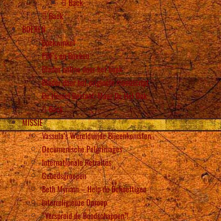
Back
Back
BOEKEN
Boekwinkel
PDF’s en Boeken
Blader online door het boek
Blader door het originele manuscript
De Hemel Bestaat, Maar De Hel Ook
Back
MISSIE
Vassula’s Wereldwijde Bijeenkomsten
Oecumenische Pelgrimages
Internationale Retraites
Gebedsgroepen
Beth Myriam – Help de Behoeftigen
Interreligieuze Oproep
“Verspreid de Boodschappen”!