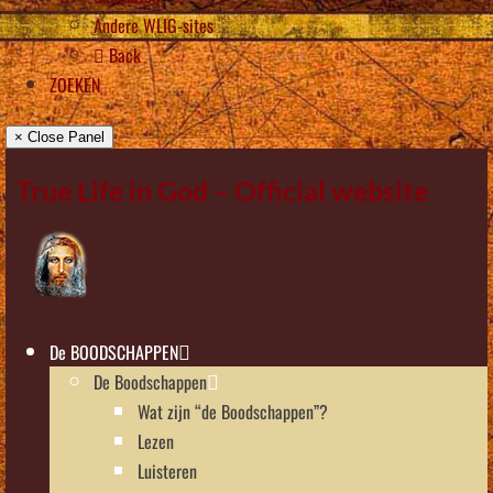
Andere WLIG-sites
Back
ZOEKEN
× Close Panel
True Life in God – Official website
De BOODSCHAPPEN
De Boodschappen
Wat zijn “de Boodschappen”?
Lezen
Luisteren