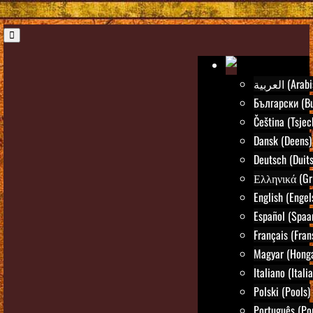
العربية (Ar
Български (Bu
Čeština (Tsjec
Dansk (Deens)
Deutsch (Duits
Ελληνικά (Gr
English (Engel
Español (Spaa
Français (Fran
Magyar (Honga
Italiano (Itali
Polski (Pools)
Português (Po