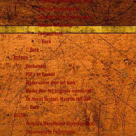
De Boodschappen van de Engel
Recente Boodschappen
Gebeden uit de Boodschappen
Random Boodschap
Zoekopdracht
Back
Back
BOEKEN
Boekwinkel
PDF’s en Boeken
Blader online door het boek
Blader door het originele manuscript
De Hemel Bestaat, Maar De Hel Ook
Back
MISSIE
Vassula’s Wereldwijde Bijeenkomsten
Oecumenische Pelgrimages