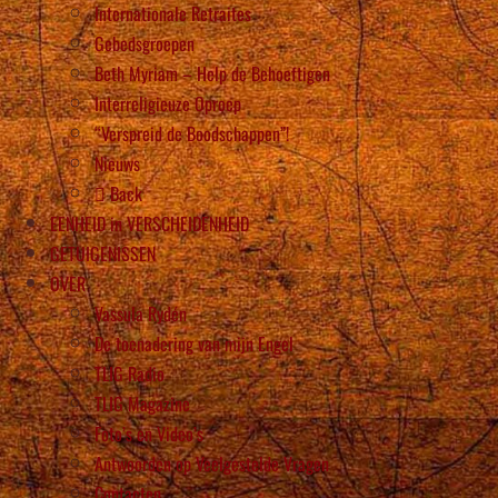
Internationale Retraites
Gebedsgroepen
Beth Myriam – Help de Behoeftigen
Interreligieuze Oproep
“Verspreid de Boodschappen”!
Nieuws
Back
EENHEID in VERSCHEIDENHEID
GETUIGENISSEN
OVER
Vassula Rydén
De toenadering van mijn Engel
TLIG Radio
TLIG Magazine
Foto’s en Video’s
Antwoorden op Veelgestelde Vragen
Contacten