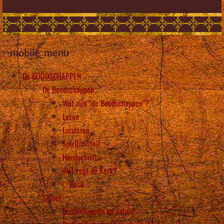
mobile_menu
De BOODSCHAPPEN
De Boodschappen
Wat zijn “de Boodschappen”?
Lezen
Luisteren
Spiritualiteit
Handschrift
Wat zegt de Kerk?
Back
Select
Boodschappen op datum