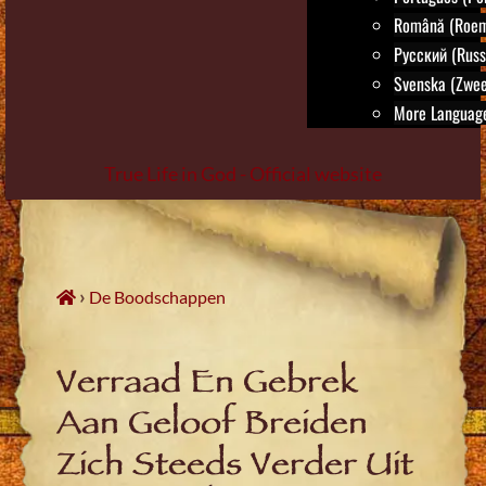
Română (Roem
Русский (Russ
Svenska (Zwee
More Language
True Life in God - Official website
Skip
to
content
›
De Boodschappen
Verraad En Gebrek
Aan Geloof Breiden
Zich Steeds Verder Uit