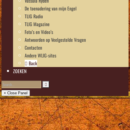
Vassula Rydén
De toenadering van mijn Engel
TLIG Radio
TLIG Magazine
Foto’s en Video’s
Antwoorden op Veelgestelde Vragen
Contacten
Andere WLIG-sites
Back
ZOEKEN
× Close Panel