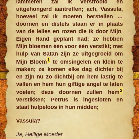
lammeren zal Ik verstrooid en
uitgehongerd aantreffen; ach, Vassula,
hoeveel zal Ik moeten herstellen …
doornen en distels staan er in plaats
van de lelies en rozen die Ik door Mijn
Eigen Hand geplant had; ze hebben
Mijn bloemen één voor één verstikt; met
hulp van Satan zijn ze uitgegroeid om
1
Mijn Bloem
te omsingelen en klein te
maken; ze komen elke dag dichter bij
en zijn nu zo dichtbij om hem lastig te
vallen en hem hun giftige angel te laten
2
voelen; deze doornen zullen hem
verstikken; Petrus is ingesloten en
staat hulpeloos in hun midden;
Vassula?
Ja, Heilige Moeder.