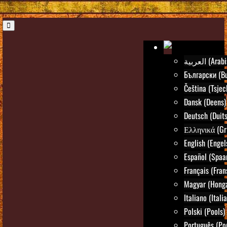
العربية (Ar
Български (Bu
Čeština (Tsjec
Dansk (Deens)
Deutsch (Duits
Ελληνικά (Gr
English (Engel
Español (Spaa
Français (Fran
Magyar (Honga
Italiano (Itali
Polski (Pools)
Português (Po