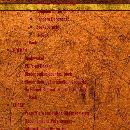
Recente Boodschappen
Gebeden uit de Boodschappen
Random Boodschap
Zoekopdracht
Back
Back
BOEKEN
Boekwinkel
PDF’s en Boeken
Blader online door het boek
Blader door het originele manuscript
De Hemel Bestaat, Maar De Hel Ook
Back
MISSIE
Vassula’s Wereldwijde Bijeenkomsten
Oecumenische Pelgrimages
Internationale Retraites