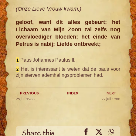
(Onze Lieve Vrouw kwam.)
geloof, want dit alles gebeurt; het
Lichaam van Mijn Zoon zal zelfs nog
overvloediger bloeden; het einde van
Petrus is nabij; Liefde ontbreekt;
Paus Johannes Paulus II.
1
Het is interessant te weten dat de paus voor
2
zijn sterven ademhalingsproblemen had.
PREVIOUS
INDEX
NEXT
25 juli 1988
27 juli 1988
Facebook
X
WhatsA
Share this