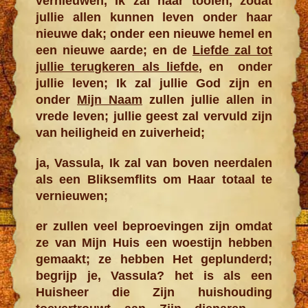
vernieuwen, Ik zal haar tooien, zodat
jullie allen kunnen leven onder haar
nieuwe dak; onder een nieuwe hemel en
een nieuwe aarde; en de
Liefde zal tot
jullie terugkeren als liefde
, en onder
jullie leven; Ik zal jullie God zijn en
onder
Mijn Naam
zullen jullie allen in
vrede leven; jullie geest zal vervuld zijn
van heiligheid en zuiverheid;
ja, Vassula, Ik zal van boven neerdalen
als een Bliksem­flits om Haar totaal te
vernieuwen;
er zullen veel beproevingen zijn omdat
ze van Mijn Huis een woestijn hebben
gemaakt; ze hebben Het geplunderd;
begrijp je, Vassula? het is als een
Huisheer die Zijn huishouding