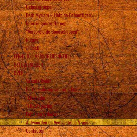
Gebedsgroepen
Beth Myriam – Help de Behoeftigen
Interreligieuze Oproep
“Verspreid de Boodschappen”!
Nieuws
Back
EENHEID in VERSCHEIDENHEID
GETUIGENISSEN
OVER
Vassula Rydén
De toenadering van mijn Engel
TLIG Radio
TLIG Magazine
Foto’s en Video’s
Antwoorden op Veelgestelde Vragen
Contacten