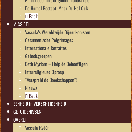
Blader door het originele manuscript
De Hemel Bestaat, Maar De Hel Ook
Back
MISSIE
Vassula’s Wereldwijde Bijeenkomsten
Oecumenische Pelgrimages
Internationale Retraites
Gebedsgroepen
Beth Myriam – Help de Behoeftigen
Interreligieuze Oproep
“Verspreid de Boodschappen”!
Nieuws
Back
EENHEID in VERSCHEIDENHEID
GETUIGENISSEN
OVER
Vassula Rydén