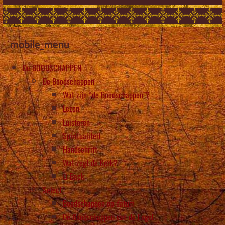
mobile_menu
De BOODSCHAPPEN
De Boodschappen
Wat zijn “de Boodschappen”?
Lezen
Luisteren
Spiritualiteit
Handschrift
Wat zegt de Kerk?
Back
Select
Boodschappen op datum
De Boodschappen van de Engel