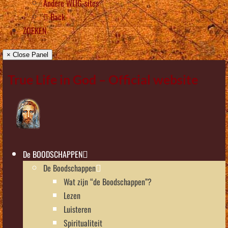
Andere WLIG-sites
Back
ZOEKEN
× Close Panel
True Life in God – Official website
De BOODSCHAPPEN
De Boodschappen
Wat zijn “de Boodschappen”?
Lezen
Luisteren
Spiritualiteit