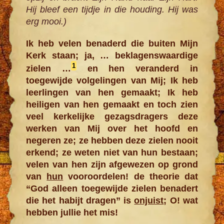
Hij bleef een tijdje in die houding. Hij was
erg mooi.)
Ik heb velen benaderd die buiten Mijn
Kerk staan; ja, … beklagenswaardige
1
zielen …
en hen veranderd in
toegewijde volgelingen van Mij; Ik heb
leerlingen van hen gemaakt; Ik heb
heiligen van hen gemaakt en toch zien
veel kerke­lijke gezagsdragers deze
werken van Mij over het hoofd en
negeren ze; ze hebben deze zielen nooit
erkend; ze weten niet van hun bestaan;
velen van hen zijn afgewezen op grond
van
hun
vooroordelen! de theorie dat
“God alleen toegewijde zielen benadert
die het habijt dragen” is
onjuist
; O! wat
hebben jullie het mis!