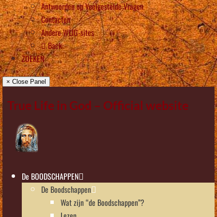
Antwoorden op Veelgestelde Vragen
Contacten
Andere WLIG-sites
Back
ZOEKEN
× Close Panel
True Life in God – Official website
De BOODSCHAPPEN
De Boodschappen
Wat zijn “de Boodschappen”?
Lezen