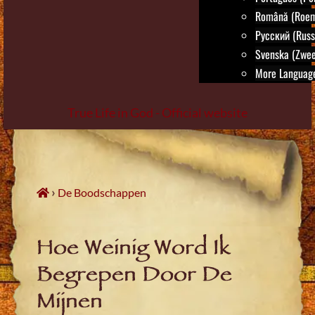
Română (Roem
Русский (Russ
Svenska (Zwee
More Language
True Life in God - Official website
Skip
to
content
›
De Boodschappen
Hoe Weinig Word Ik
Begrepen Door De
Mijnen