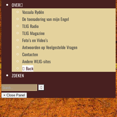
OVER
Vassula Rydén
De toenadering van mijn Engel
TLIG Radio
TLIG Magazine
Foto’s en Video’s
Antwoorden op Veelgestelde Vragen
Contacten
Andere WLIG-sites
Back
ZOEKEN
× Close Panel