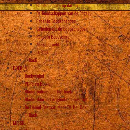
Boodschappen op datum
De Boodschappen van de Engel
Recente Boodschappen
Gebeden uit de Boodschappen
Random Boodschap
Zoekopdracht
Back
Back
BOEKEN
Boekwinkel
PDF’s en Boeken
Blader online door het boek
Blader door het originele manuscript
De Hemel Bestaat, Maar De Hel Ook
Back
MISSIE