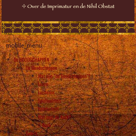
☩
Over de Imprimatur en de Nihil Obstat
mobile_menu
De BOODSCHAPPEN
De Boodschappen
Wat zijn “de Boodschappen”?
Lezen
Luisteren
Spiritualiteit
Handschrift
Wat zegt de Kerk?
Back
Select