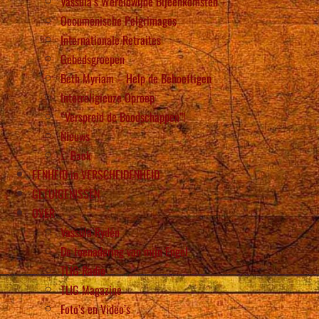
Vassula’s Wereldwijde Bijeenkomsten
Oecumenische Pelgrimages
Internationale Retraites
Gebedsgroepen
Beth Myriam – Help de Behoeftigen
Interreligieuze Oproep
“Verspreid de Boodschappen”!
Nieuws
Back
EENHEID in VERSCHEIDENHEID
GETUIGENISSEN
OVER
Vassula Rydén
De toenadering van mijn Engel
TLIG Radio
TLIG Magazine
Foto’s en Video’s