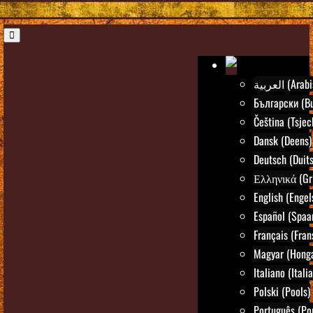
العربية (Ar
Български (Bu
Čeština (Tsjec
Dansk (Deens)
Deutsch (Duits
Ελληνικά (Gr
English (Engel
Español (Spaa
Français (Fran
Magyar (Honga
Italiano (Itali
Polski (Pools)
Português (Po