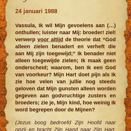
24 januari 1988
Vassula, Ik wil Mijn gevoelens aan (…)
onthullen; luister naar Mij: broeder! ziel!
verwerp
voor altijd
de theorie dat “God
alleen zielen benadert en verheft die
aan Mij zijn toegewijd;” Ik benader niet
alleen toegewijde zielen; Ik maak geen
onderscheid; waarom, ben Ik een God
van voorkeur? Mijn Hart doet pijn als Ik
zie hoe velen van jullie nog steeds
geloven dat Mijn gunsten alleen worden
gegeven aan godvruchtige zusters en
broeders; zie je, Mijn kind, hoe weinig Ik
word begrepen door de Mijnen?
(Jezus boog bedroefd Zijn Hoofd naar
opzij en bracht Zijn Hand naar Zijn Hart.