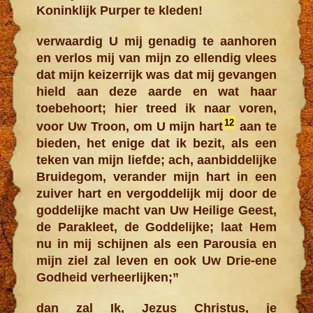
Koninklijk Purper te kleden!
verwaardig U mij genadig te aanhoren
en verlos mij van mijn zo ellendig vlees
dat mijn keizerrijk was dat mij gevangen
hield aan deze aarde en wat haar
toebehoort; hier treed ik naar voren,
12
voor Uw Troon, om U mijn hart
aan te
bieden, het enige dat ik bezit, als een
teken van mijn liefde; ach, aanbiddelijke
Bruidegom, verander mijn hart in een
zuiver hart en vergoddelijk mij door de
goddelijke macht van Uw Heilige Geest,
de Parakleet, de Goddelijke; laat Hem
nu in mij schijnen als een Parousia en
mijn ziel zal leven en ook Uw Drie-ene
Godheid verheerlijken;”
dan zal Ik, Jezus Christus, je