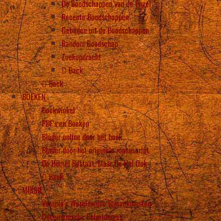
De Boodschappen van de Engel
Recente Boodschappen
Gebeden uit de Boodschappen
Random Boodschap
Zoekopdracht
Back
Back
BOEKEN
Boekwinkel
PDF’s en Boeken
Blader online door het boek
Blader door het originele manuscript
De Hemel Bestaat, Maar De Hel Ook
Back
MISSIE
Vassula’s Wereldwijde Bijeenkomsten
Oecumenische Pelgrimages