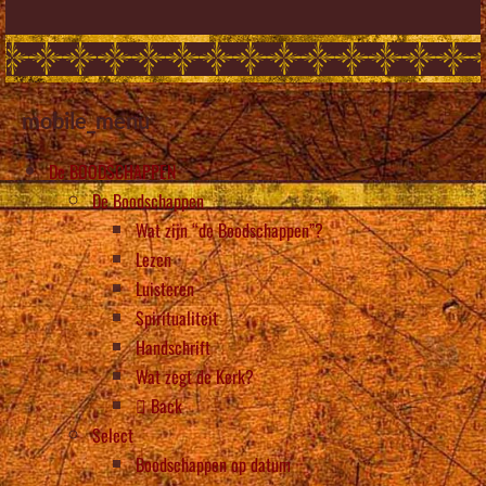
mobile_menu
De BOODSCHAPPEN
De Boodschappen
Wat zijn “de Boodschappen”?
Lezen
Luisteren
Spiritualiteit
Handschrift
Wat zegt de Kerk?
Back
Select
Boodschappen op datum