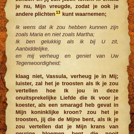
je nu, Mijn vreugde, zodat je ook je
13
andere plichten
kunt waarnemen;
Ik wens dat ik zou hebben kunnen zijn
zoals Maria en niet zoals Martha;
Ik ben gelukkig als ik bij U zit,
Aanbiddelijke,
en mij verheug en geniet van Uw
Tegenwoordigheid;
klaag niet, Vassula, verheug je in Mij;
luister, zal het je troosten als Ik je zou
vertellen hoe Ik jou in deze
onuitsprekelijke Liefde die Ik voor je
koester, als een smaragd heb gevat in
Mijn koninklijke kroon? zou het je
troosten, jij die de Mijne bent, als Ik je
zou vertellen dat je Mijn krans van
geurige bloemen bent die nooit