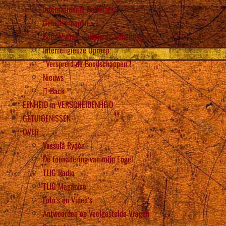
Internationale Retraites
Gebedsgroepen
Beth Myriam – Help de Behoeftigen
Interreligieuze Oproep
“Verspreid de Boodschappen”!
Nieuws
Back
EENHEID in VERSCHEIDENHEID
GETUIGENISSEN
OVER
Vassula Rydén
De toenadering van mijn Engel
TLIG Radio
TLIG Magazine
Foto’s en Video’s
Antwoorden op Veelgestelde Vragen