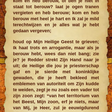
kom en heb berouw, of ben je niet in
staat tot berouw? laat je ogen tranen
vergieten en heb berouw; kom en heb
berouw met heel je hart en Ik zal je mild
terechtwijzen en je alles wat je hebt
gedaan vergeven;
houd op Mijn Heilige Geest te grieven;
Ik haat trots en arrogantie, maar als je
berouw hebt, wees dan niet bang; zie
je? je Redder strekt Zijn Hand naar je
uit; de Heilige die jou je priesterschap
gaf en je sierde met koninklijke
gewaden, die je heeft bekleed met
emblemen van autoriteit om Zijn kudde
te weiden, zegt je nu zoals een vader tot
zijn zoon zegt: “van het territorium van
het Beest, Mijn zoon, erf je niets, maar
van Mij, je Heer, zul je eeuwigdurend