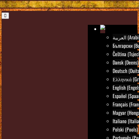
العربية (Ar
Български (Bu
Čeština (Tsjec
Dansk (Deens)
Deutsch (Duits
Ελληνικά (Gr
English (Engel
Español (Spaa
Français (Fran
Magyar (Honga
Italiano (Itali
Polski (Pools)
Português (Po