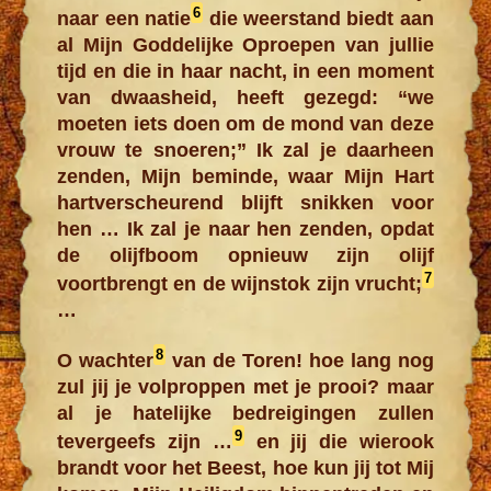
6
naar een natie
die weerstand biedt aan
al Mijn Goddelijke Oproepen van jullie
tijd en die in haar nacht, in een moment
van dwaasheid, heeft gezegd: “we
moeten iets doen om de mond van deze
vrouw te snoeren;” Ik zal je daarheen
zenden, Mijn beminde, waar Mijn Hart
hartverscheurend blijft snikken voor
hen … Ik zal je naar hen zenden, opdat
de olijfboom opnieuw zijn olijf
7
voortbrengt en de wijnstok zijn vrucht;
…
8
O wachter
van de Toren! hoe lang nog
zul jij je volproppen met je prooi? maar
al je hatelijke bedreigingen zullen
9
tevergeefs zijn …
en jij die wierook
brandt voor het Beest, hoe kun jij tot Mij