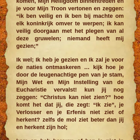
komen, Mijn Heiligdom binnentreden en
je voor Mijn Troon vertonen en zeggen:
“ik ben veilig en ik ben bij machte om
elk koninkrijk omver te werpen; ik kan
veilig doorgaan met het plegen van al
deze gruwelen; niemand heeft mij
gezien;”
Ik wel; Ik heb je gezien en Ik zal je voor
de naties ontmaskeren … kijk hoe je
door de leugenachtige pen van je stam,
Mijn Wet en Mijn Instelling van de
Eucharistie vervalst! kun jij nog
zeggen: “Christus kan niet zien?” hoe
komt het dat jij, die zegt: “Ik zie”, je
Verlosser en je Erfenis niet ziet of
herkent? zelfs de mol ziet beter dan jij
en herkent zijn hol;