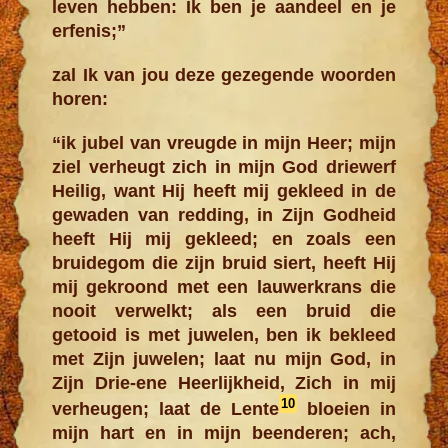
leven hebben: Ik ben je aandeel en je
erfenis;”
zal Ik van jou deze gezegende woorden
horen:
“ik jubel van vreugde in mijn Heer; mijn
ziel verheugt zich in mijn God driewerf
Heilig, want Hij heeft mij gekleed in de
gewaden van redding, in Zijn Godheid
heeft Hij mij gekleed; en zoals een
bruidegom die zijn bruid siert, heeft Hij
mij gekroond met een lauwerkrans die
nooit verwelkt; als een bruid die
getooid is met juwelen, ben ik bekleed
met Zijn juwelen; laat nu mijn God, in
Zijn Drie-ene Heerlijkheid, Zich in mij
10
verheugen; laat de Lente
bloeien in
mijn hart en in mijn beenderen; ach,