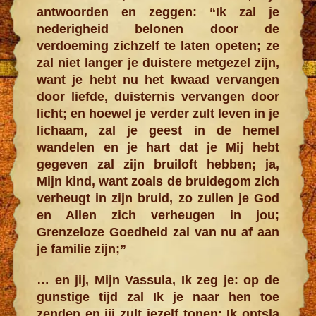
antwoorden en zeggen: “Ik zal je
nederigheid belonen door de
verdoeming zichzelf te laten opeten; ze
zal niet langer je duistere metgezel zijn,
want je hebt nu het kwaad vervangen
door liefde, duisternis vervangen door
licht; en hoewel je verder zult leven in je
lichaam, zal je geest in de hemel
wandelen en je hart dat je Mij hebt
gegeven zal zijn bruiloft hebben; ja,
Mijn kind, want zoals de bruidegom zich
verheugt in zijn bruid, zo zullen je God
en Allen zich verheugen in jou;
Grenzeloze Goedheid zal van nu af aan
je familie zijn;”
… en jij, Mijn Vassula, Ik zeg je: op de
gunstige tijd zal Ik je naar hen toe
zenden en jij zult jezelf tonen: Ik ontsla