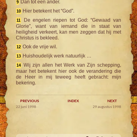
Dan tot een ander.
9
Hier betekent het “God”.
10
De engelen riepen tot God: “Gewaad van
11
Glorie”, want van iemand die in staat van
heiligheid verkeert, kan men zeggen dat hij met
Christus is bekleed.
Ook de vrije wil.
12
Huishoudelijk werk natuurlijk …
13
Wij zijn allen het Werk van Zijn schepping,
14
maar het betekent hier ook de verandering die
de Heer in mij teweeg heeft gebracht: mijn
bekering.
PREVIOUS
INDEX
NEXT
22 juni 1998
29 augustus 1998