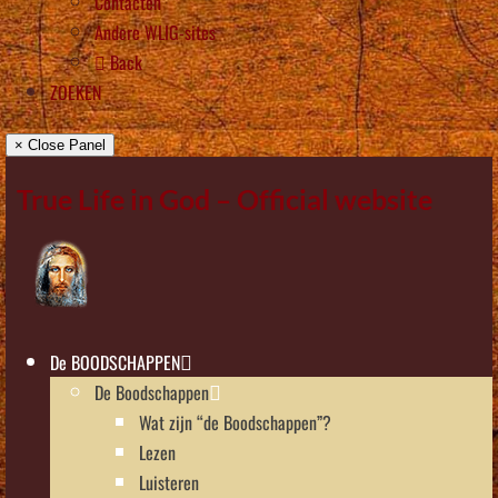
Contacten
Andere WLIG-sites
Back
ZOEKEN
× Close Panel
True Life in God – Official website
De BOODSCHAPPEN
De Boodschappen
Wat zijn “de Boodschappen”?
Lezen
Luisteren