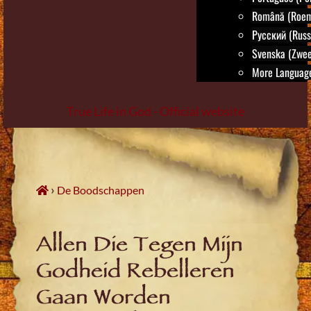
Română (Roem
Русский (Russ
Svenska (Zwee
More Language
True Life in God - Official website
Skip
to
content
›
De Boodschappen
Allen Die Tegen Mijn
Godheid Rebelleren
Gaan Worden