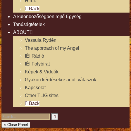
Hírek
Back
A különbözőségben rejlő Egység
Tanúságtételek
ABOUT
Vassula Rydén
The approach of my Angel
IÉI Rádió
IÉI Folyóirat
Képek & Videók
Gyakori kérdésekre adott válaszok
Kapcsolat
Other TLIG sites
Back
× Close Panel