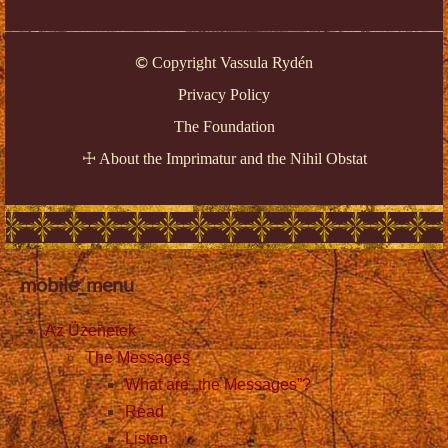
Copyright Vassula Rydén
©
Privacy Policy
The Foundation
About the Imprimatur and the Nihil Obstat
☩
mobile_menu
Az Üzenetek
The Messages
What are „the Messages”?
Read
Listen