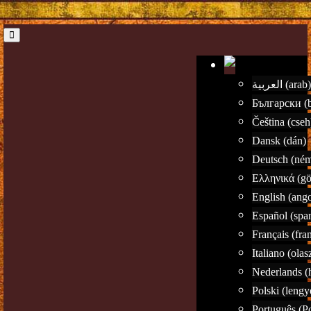
العربية (arab)
Български (b
Čeština (cseh
Dansk (dán)
Deutsch (ném
Ελληνικά (gö
English (ango
Español (spa
Français (fra
Italiano (olas
Nederlands (
Polski (lengy
Português (P