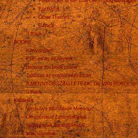
Prophecies in the True Life in God Messages
Eucharist
Other Themes
Back
Back
BOOKS
Könyvesbolt
PDF-ek és eKönyvek
Browse the book online
Tallózás az eredeti kéziratban
A MENNYORSZÁG LÉTEZIK, DE VAN POKOL IS
Back
Küldetés
Vassula’s Worldwide Meetings
Ökumenikus Zarándoklatok
Nemzetközi Zarándoklatok
Imacsoportok