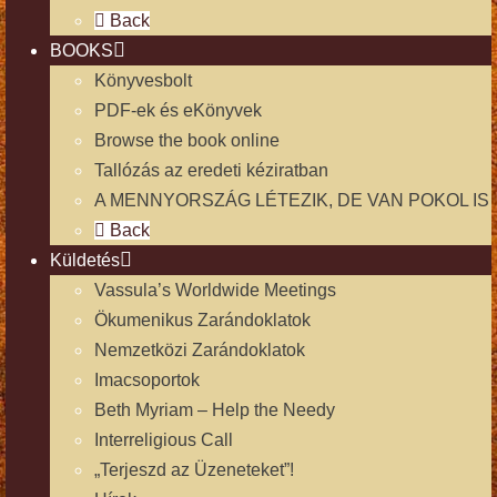
Back
BOOKS
Könyvesbolt
PDF-ek és eKönyvek
Browse the book online
Tallózás az eredeti kéziratban
A MENNYORSZÁG LÉTEZIK, DE VAN POKOL IS
Back
Küldetés
Vassula’s Worldwide Meetings
Ökumenikus Zarándoklatok
Nemzetközi Zarándoklatok
Imacsoportok
Beth Myriam – Help the Needy
Interreligious Call
„Terjeszd az Üzeneteket”!