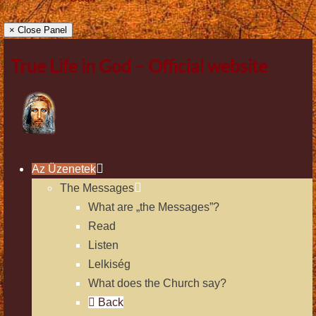
× Close Panel
True Life in God – Official website
Az Üzenetek
The Messages
What are „the Messages”?
Read
Listen
Lelkiség
What does the Church say?
Back