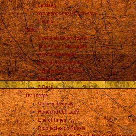
Lelkiség
What does the Church say?
Back
Select
Üzenetek dátum szerint
The Angel’s Messages
Recent Messages
Imák az Üzenetekben
Véletlenszerű Üzenet
Keresés
Back
By Theme
Unity in diversity
Honoring Our Lady
End of Times
Prophecies on Russia