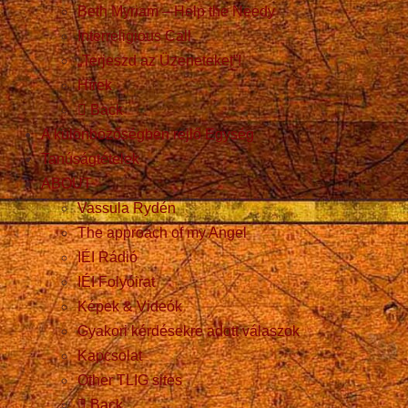
Beth Myriam – Help the Needy
Interreligious Call
„Terjeszd az Üzeneteket”!
Hírek
Back
A különbözőségben rejlő Egység
Tanúságtételek
ABOUT
Vassula Rydén
The approach of my Angel
IÉI Rádió
IÉI Folyóirat
Képek & Videók
Gyakori kérdésekre adott válaszok
Kapcsolat
Other TLIG sites
Back