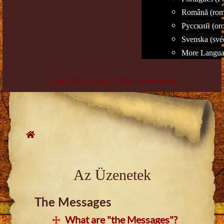
Română (rom
Русский (oro
Svenska (své
More Languag
True Life in God - Official website
Skip
to
content
Az Üzenetek
The Messages
What are "the Messages"?