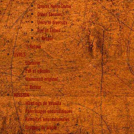
Onorer Notre Dame
Other Themes
Unity in diversity
End of Times
Retour
Retour
LIVRES
Librairie
Pdf et eBooks
Manuscrit original
Retour
MISSION
Meetings de Vassula
Pèlerinages oecuméniques
Retraites internationales
Groupes de prière