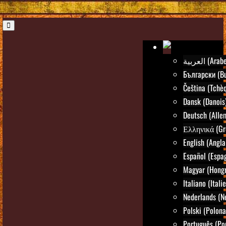
العربية (Arab
Български (Bu
Čeština (Tchè
Dansk (Danois
Deutsch (Alle
Ελληνικά (Gr
English (Angla
Español (Espa
Magyar (Hongr
Italiano (Itali
Nederlands (N
Polski (Polona
Português (Po