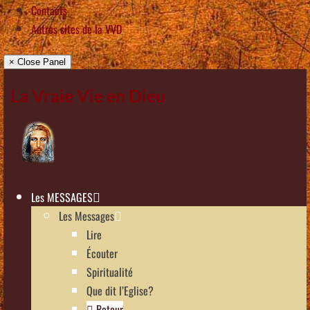
Contacts
Autres sites de la VVD
× Close Panel
La Vraie Vie en Dieu
Les MESSAGES
Les Messages
Lire
Écouter
Spiritualité
Que dit l’Eglise?
Retour