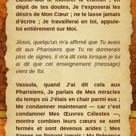
dépit de tes doutes, Je t’exposerai les
désirs de Mon Cœur ; ne te lasse jamais
d’écrire ; Je travaillerai en toi, appuie-
toi entièrement sur Moi.
Jésus, quelqu’un m’a affirmé que Tu avais
dit aux Pharisiens que Tu ne donnerais
plus de signes. Il m’a dit cela lorsque je lui
ai dit que cet enseignement (message)
vient de Toi.
Vassula, quand J’ai dit cela aux
Pharisiens, Je parlais de Mes miracles
du temps où J’étais en chair parmi eux ;
Me condamner maintenant — car c’est
condamner Mes Œuvres Célestes —,
montre combien leurs cœurs se sont
fermés et sont devenus arides ; Mes
Signes ne finiront jamais ; Ma Présence