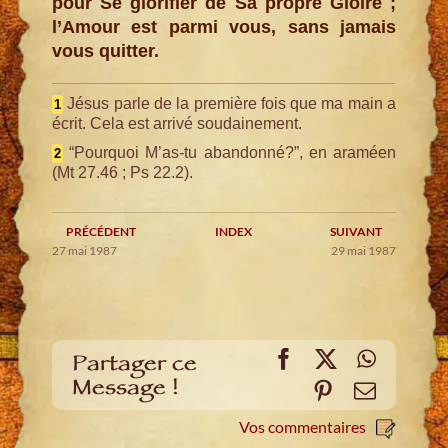
pour Se glorifier de Sa propre Gloire ;
l’Amour est parmi vous, sans jamais
vous quitter.
Jésus parle de la première fois que ma main a
1
écrit. Cela est arrivé soudainement.
“Pourquoi M’as-tu abandonné?”, en araméen
2
(Mt 27.46 ; Ps 22.2).
PRÉCÉDENT
INDEX
SUIVANT
27 mai 1987
29 mai 1987
Facebook
X
WhatsA
Partager ce
Message !
Pinterest
E-
mail
Vos commentaires