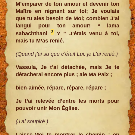
M’emparer de ton amour et devenir ton
Maître en régnant sur toi; Je voulais
que tu aies besoin de Moi; combien J’ai
langui pour ton amour! “ lama
2
sabachthani
? ” J’étais venu à toi,
mais tu M’as renié.
(Quand j’ai su que c’était Lui, je L’ai renié.)
Vassula, Je t’ai détachée, mais Je te
détacherai encore plus ; aie Ma Paix ;
bien-aimée, répare, répare, répare ;
Je t’ai relevée d’entre les morts pour
pouvoir unir Mon Église.
(J’ai soupiré.)
Laisse-Moi te montrer le chemin ; en