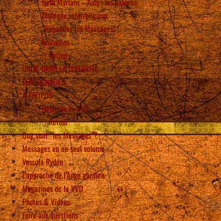
Beth Myriam – Aider les pauvres
Dialogue interreligieux
“Répandez les Messages” !
Nouvelles
Retour
UNITÉ DANS LA DIVERSITÉ
TÉMOIGNAGES
À PROPOS
Radio de la VVD
Retour
Que sont “les Messages”?
Messages en un seul volume
Vassula Rydén
L’approche de l’Ange gardien
Magazines de la VVD
Photos & Vidéos
Foire aux questions