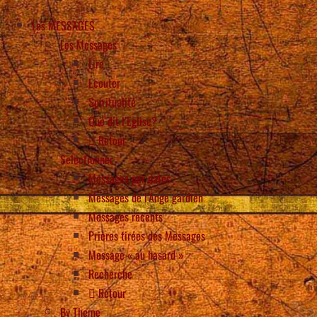
Les MESSAGES
Les Messages
Lire
Écouter
Spiritualité
Que dit l’Eglise?
Retour
Selectionner
Messages par dates
Messages de l’Ange gardien
Messages récents
Prières tirées des Messages
Message « au hasard »
Recherche
Retour
By Theme