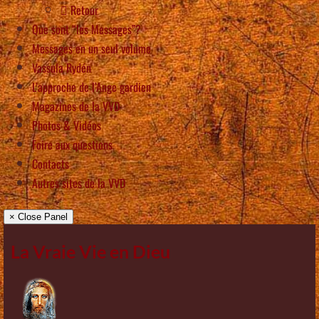
Retour
Que sont “les Messages”?
Messages en un seul volume
Vassula Rydén
L’approche de l’Ange gardien
Magazines de la VVD
Photos & Vidéos
Foire aux questions
Contacts
Autres sites de la VVD
× Close Panel
La Vraie Vie en Dieu