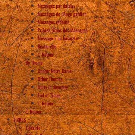
Messages par dates
Messages de l’Ange gardien
Messages récents
Prières tirées des Messages
Message « au hasard »
Recherche
Retour
By Theme
Onorer Notre Dame
Other Themes
Unity in diversity
End of Times
Retour
Retour
LIVRES
Librairie