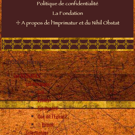
Politique de confidentialité
La Fondation
☩
A propos de l'Imprimatur et du Nihil Obstat
mobile_menu
Les MESSAGES
Les Messages
Lire
Écouter
Spiritualité
Que dit l’Eglise?
Retour
Selectionner