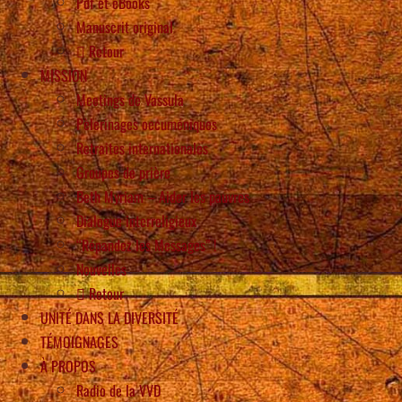
Pdf et eBooks
Manuscrit original
Retour
MISSION
Meetings de Vassula
Pèlerinages oecuméniques
Retraites internationales
Groupes de prière
Beth Myriam – Aider les pauvres
Dialogue interreligieux
“Répandez les Messages” !
Nouvelles
Retour
UNITÉ DANS LA DIVERSITÉ
TÉMOIGNAGES
À PROPOS
Radio de la VVD