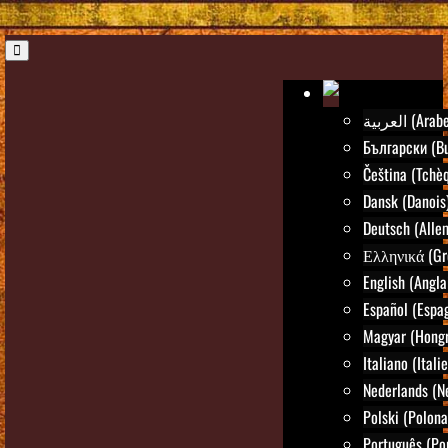
العربية (Arab
Български (Bu
Čeština (Tchè
Dansk (Danois
Deutsch (Alle
Ελληνικά (Gr
English (Angla
Español (Espa
Magyar (Hongr
Italiano (Itali
Nederlands (N
Polski (Polona
Português (Po