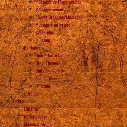
Messages de l’Ange gardien
Messages récents
Prières tirées des Messages
Message « au hasard »
Recherche
Retour
By Theme
Onorer Notre Dame
Other Themes
Unity in diversity
End of Times
Retour
Retour
LIVRES
Librairie
Pdf et eBooks
Manuscrit original