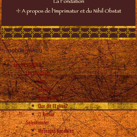
La Fondation
☩
A propos de l'Imprimatur et du Nihil Obstat
mobile_menu
Les MESSAGES
Les Messages
Lire
Écouter
Spiritualité
Que dit l’Eglise?
Retour
Selectionner
Messages par dates