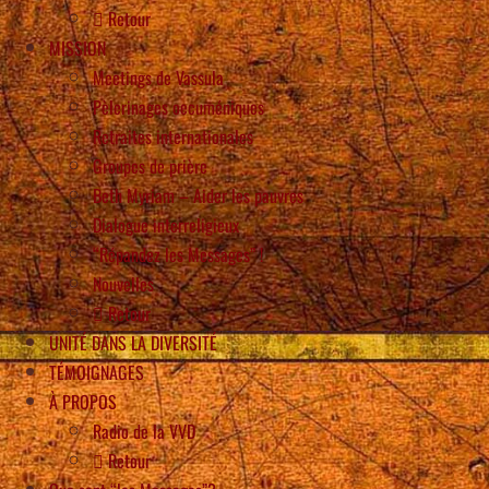
Retour
MISSION
Meetings de Vassula
Pèlerinages oecuméniques
Retraites internationales
Groupes de prière
Beth Myriam – Aider les pauvres
Dialogue interreligieux
“Répandez les Messages” !
Nouvelles
Retour
UNITÉ DANS LA DIVERSITÉ
TÉMOIGNAGES
À PROPOS
Radio de la VVD
Retour