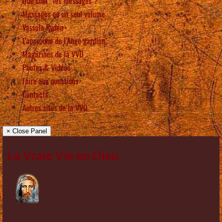
Que sont “les Messages”?
Messages en un seul volume
Vassula Rydén
L’approche de l’Ange gardien
Magazines de la VVD
Photos & Vidéos
Foire aux questions
Contacts
Autres sites de la VVD
× Close Panel
La Vraie Vie en Dieu