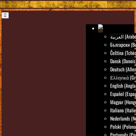
العربية (Arab
Български (Bu
Čeština (Tchè
Dansk (Danois
Deutsch (Alle
Ελληνικά (Gr
English (Angla
Español (Espa
Magyar (Hongr
Italiano (Itali
Nederlands (N
Polski (Polona
Português (Po