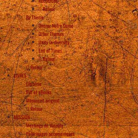
Recherche
Retour
By Theme
Onorer Notre Dame
Other Themes
Unity in diversity
End of Times
Retour
Retour
LIVRES
Librairie
Pdf et eBooks
Manuscrit original
Retour
MISSION
Meetings de Vassula
Pèlerinages oecuméniques