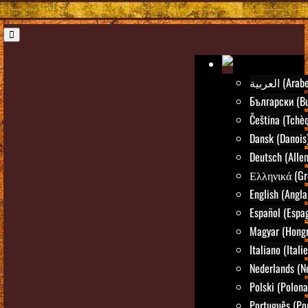
العربية (Arab
Български (Bu
Čeština (Tchè
Dansk (Danois
Deutsch (Alle
Ελληνικά (Gr
English (Angla
Español (Espa
Magyar (Hongr
Italiano (Itali
Nederlands (N
Polski (Polona
Português (Po