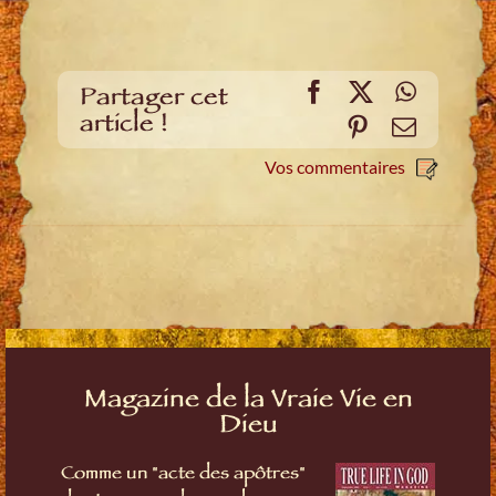
Facebook
X
WhatsA
Partager cet
article !
Pinterest
E-
mail
Vos commentaires
Magazine de la Vraie Vie en
Dieu
Comme un "acte des apôtres"