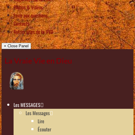
Photos & Vidéos
Foire aux questions
Contacts
Autres sites de la VVD
× Close Panel
La Vraie Vie en Dieu
Les MESSAGES
Les Messages
Lire
Écouter