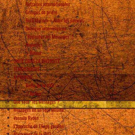
Retraites internationales
Groupes de prière
Beth Myriam – Aider les pauvres
Dialogue interreligieux
“Répandez les Messages” !
Nouvelles
Retour
UNITÉ DANS LA DIVERSITÉ
TÉMOIGNAGES
À PROPOS
Radio de la VVD
Retour
Que sont “les Messages”?
Messages en un seul volume
Vassula Rydén
L’approche de l’Ange gardien
Magazines de la VVD