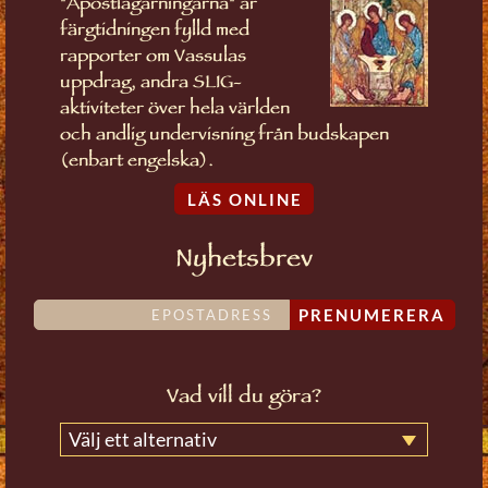
"Apostlagärningarna" är
färgtidningen fylld med
rapporter om Vassulas
uppdrag, andra SLIG-
aktiviteter över hela världen
och andlig undervisning från budskapen
(enbart engelska).
LÄS ONLINE
Nyhetsbrev
PRENUMERERA
Vad vill du göra?
Välj ett alternativ