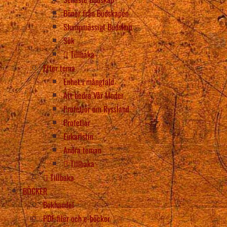
Böner från Budskapen
Slumpmässigt Budskap
Sök
Tillbaka
Efter tema
Enhet i mångfald
Att hedra Vår Moder
Profetior om Ryssland
Profetior
Eukaristin
Andra teman
Tillbaka
Tillbaka
BÖCKER
Bokhandel
PDF-filer och e-böcker