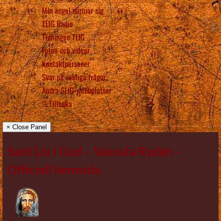
Min ängel närmar sig
TLIG Radio
Tidningen TLIG
Foton och videor
Kontaktpersoner
Svar på vanliga frågor
Andra SLIG-webbplatser
Tillbaka
× Close Panel
Sant Liv i Gud – Vassula Rydén –
Officiell hemsida