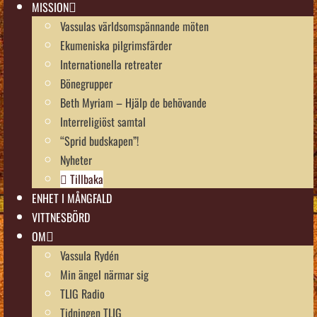
MISSION
Vassulas världsomspännande möten
Ekumeniska pilgrimsfärder
Internationella retreater
Bönegrupper
Beth Myriam – Hjälp de behövande
Interreligiöst samtal
“Sprid budskapen”!
Nyheter
Tillbaka
ENHET I MÅNGFALD
VITTNESBÖRD
OM
Vassula Rydén
Min ängel närmar sig
TLIG Radio
Tidningen TLIG