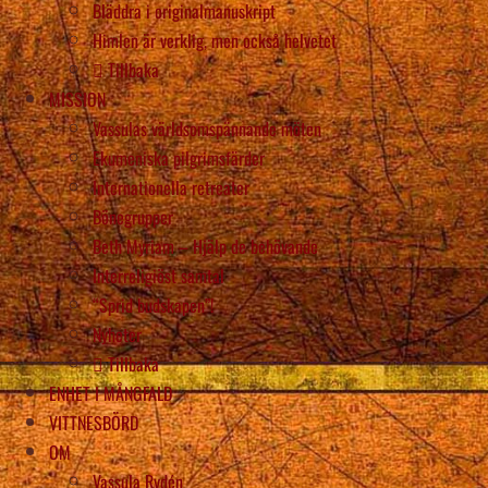
Bläddra i originalmanuskript
Himlen är verklig, men också helvetet
Tillbaka
MISSION
Vassulas världsomspännande möten
Ekumeniska pilgrimsfärder
Internationella retreater
Bönegrupper
Beth Myriam – Hjälp de behövande
Interreligiöst samtal
“Sprid budskapen”!
Nyheter
Tillbaka
ENHET I MÅNGFALD
VITTNESBÖRD
OM
Vassula Rydén