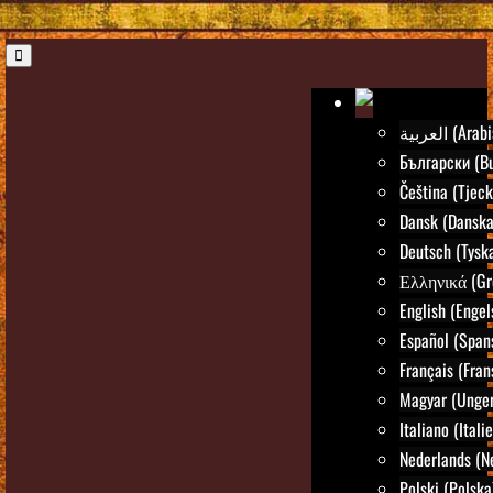
العربية (Ar
Български (Bu
Čeština (Tjeck
Dansk (Danska
Deutsch (Tysk
Ελληνικά (Gr
English (Engel
Español (Span
Français (Fran
Magyar (Unger
Italiano (Itali
Nederlands (N
Polski (Polska