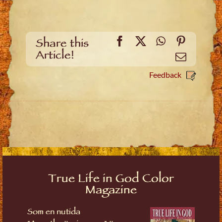
Facebook
X
WhatsApp
Pinteres
Share this
Article!
Email
Feedback
True Life in God Color
Magazine
Som en nutida