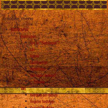
mobile_menu
BUDSKAPEN
Budskapen
Vad är “Budskapen”?
Läs
Lyssna
Spiritualitet
Handstilen
Vad säger kyrkan?
Tillbaka
Välj
Budskap per datum
Ängelns budskap
Senaste Budskap