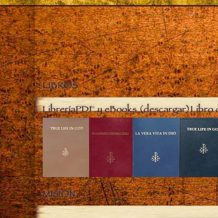
LIBROS
Librería
PDF y eBooks (descargar)
Libro 
MISIÓN