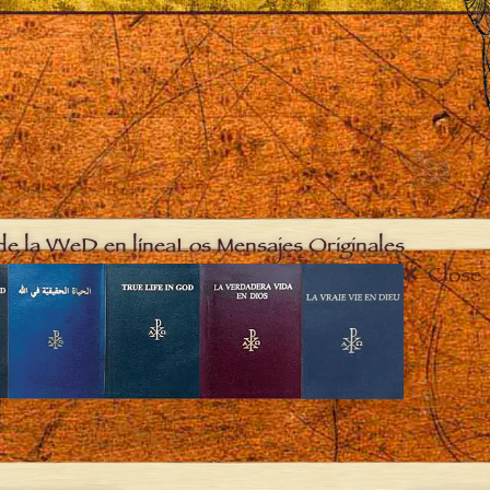
de la VVeD en línea
Los Mensajes Originales
Close