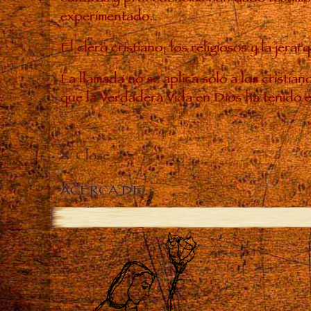
experimentado..
El clero cristiano, los religiosos y la je
La llamada no se aplica sólo a los cristia
que la Verdadera Vida en Dios ha tenido 
Close
ACERCA DE