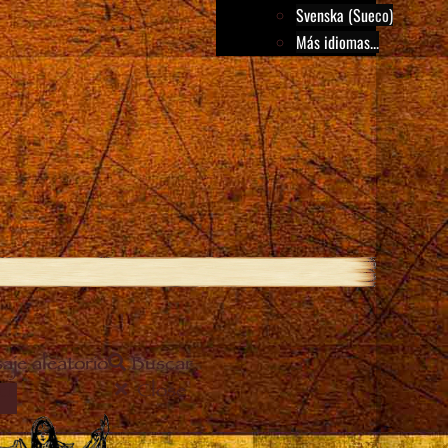
Svenska (Sueco)
Más idiomas...
aje aleatorio
Buscar
Close
EL