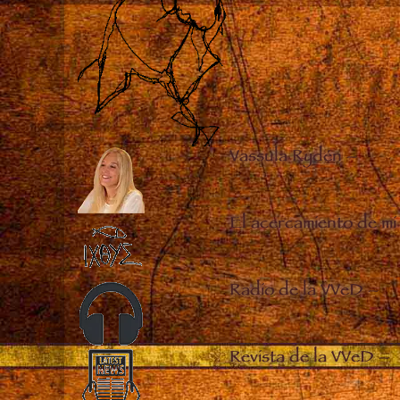
Vassula Rydén
–
El acercamiento de mi
Radio de la VVeD
–
Revista de la VVeD
–