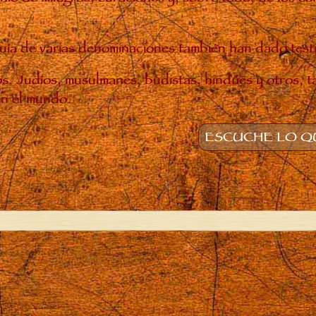
rarquía de varias denominaciones también han dado tes
nos. Judíos, musulmanes, budistas, hindúes y otros, 
en el mundo.
ESCUCHE LO QU