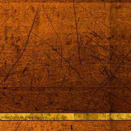
proximó
 enseñanzas espirituales