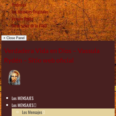
Profecías
Los Mensajes Originales
Vassula Rydén
Otros sitios de la VVeD
× Close Panel
Verdadera Vida en Dios – Vassula
Rydén – Sitio web oficial
Los MENSAJES
Los MENSAJES
Los Mensajes