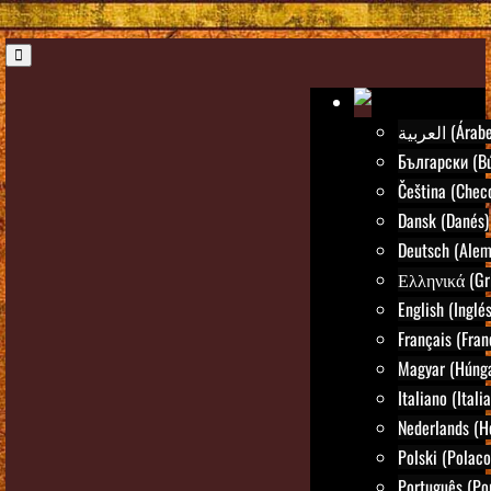
العربية (Árab
Български (Bú
Čeština (Chec
Dansk (Danés)
Deutsch (Alem
Ελληνικά (Gr
English (Inglés
Français (Fran
Magyar (Húng
Italiano (Itali
Nederlands (H
Polski (Polaco
Português (Po