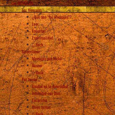
Los MENSAJES
Los Mensajes
¿Qué son “los Mensajes”?
Leer
Escuchar
Espiritualidad
Back
Seleccionar
Mensajes por fecha
Buscar
Back
Por temas
Unidad en la diversidad
Intimidad con Dios
Eucaristía
Otros temas
Back