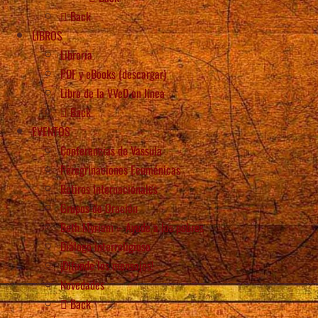
Back
LIBROS
Librería
PDF y eBooks (descargar)
Libro de la VVeD en línea
Back
EVENTOS
Conferencias de Vassula
Peregrinaciones Ecuménicas
Retiros Internacionales
Grupos de Oración
Beth Myriam – Ayude a los pobres
Diálogo interreligioso
¡Difunde los mensajes!
Novedades
Back