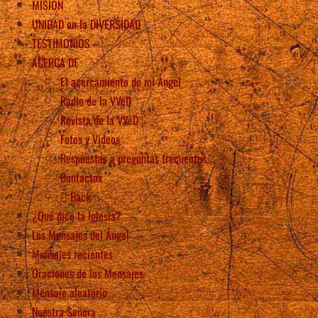
MISIÓN
UNIDAD en la DIVERSIDAD
TESTIMONIOS
ACERCA DE
El acercamiento de mi Ángel
Radio de la VVeD
Revista de la VVeD
Fotos y Videos
Respuestas a preguntas frecuentes
Contactos
Back
¿Qué dice la Iglesia?
Los Mensajes del Ángel
Mensajes recientes
Oraciones de los Mensajes
Mensaje aleatorio
Nuestra Señora