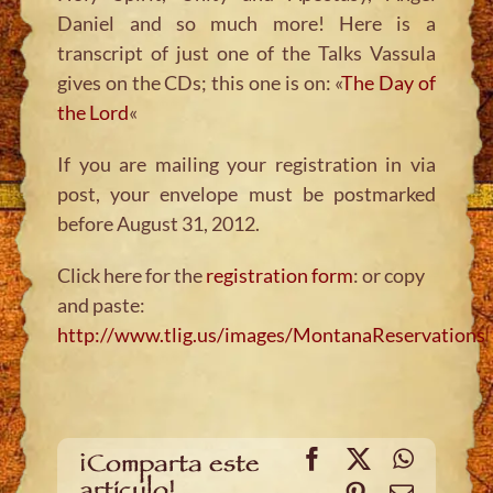
Daniel and so much more! Here is a
transcript of just one of the Talks Vassula
gives on the CDs; this one is on: «
The Day of
the Lord
«
If you are mailing your registration in via
post, your envelope must be postmarked
before August 31, 2012.
Click here for the
registration form
: or copy
and paste:
http://www.tlig.us/images/MontanaReservations
Facebook
X
WhatsA
¡Comparta este
artículo!
Pinterest
Email