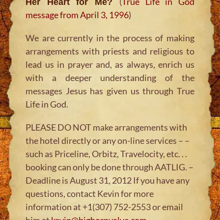
(
True Life in God
Her Heart for Me?
message from April 3, 1996
)
We are currently in the process of making
arrangements with priests and religious to
lead us in prayer and, as always, enrich us
with a deeper understanding of the
messages Jesus has given us through True
Life in God.
PLEASE DO NOT make arrangements with
the hotel directly or any on-line services – –
such as Priceline, Orbitz, Travelocity, etc. . .
booking can only be done through AATLIG. –
Deadline is August 31, 2012 If you have any
questions, contact Kevin for more
information at +1(307) 752-2553 or email
him at
kevin@bighornvalve.com