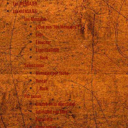
Los MENSAJES
Los MENSAJES
Los Mensajes
¿Qué son “los Mensajes”?
Leer
Escuchar
Espiritualidad
Back
Seleccionar
Mensajes por fecha
Buscar
Back
Por temas
Unidad en la diversidad
Intimidad con Dios
Eucaristía
Otros temas