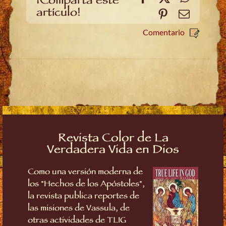
¡Comparta este
artículo!
Pinterest
Email
Comentario
Revista Color de La
Verdadera Vida en Dios
Como una versión moderna de
los "Hechos de los Apóstoles",
la revista publica reportes de
las misiones de Vassula, de
otras actividades de TLIG