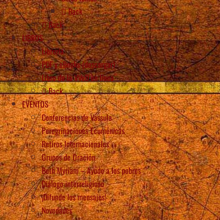
Back
Back
LIBROS
Librería
PDF y eBooks (descargar)
Libro de la VVeD en línea
Back
EVENTOS
Conferencias de Vassula
Peregrinaciones Ecuménicas
Retiros Internacionales
Grupos de Oración
Beth Myriam – Ayude a los pobres
Diálogo interreligioso
¡Difunde los mensajes!
Novedades