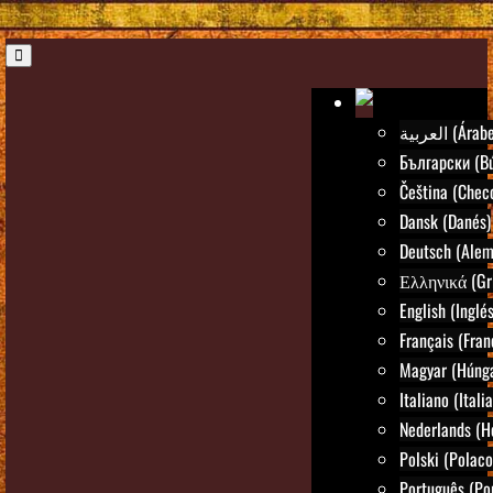
العربية (Árab
Български (Bú
Čeština (Chec
Dansk (Danés)
Deutsch (Alem
Ελληνικά (Gr
English (Inglés
Français (Fran
Magyar (Húng
Italiano (Itali
Nederlands (H
Polski (Polaco
Português (Po