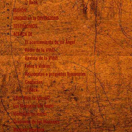
Back
MISIÓN
UNIDAD en la DIVERSIDAD
TESTIMONIOS
ACERCA DE
El acercamiento de mi Ángel
Radio de la VVeD
Revista de la VVeD
Fotos y Videos
Respuestas a preguntas frecuentes
Contactos
Back
¿Qué dice la Iglesia?
Los Mensajes del Ángel
Mensajes recientes
Oraciones de los Mensajes
Mensaje aleatorio