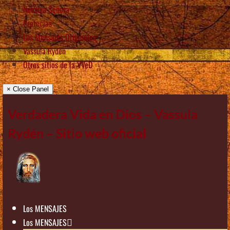
Nuestra Señora
Profecías
Los Mensajes Originales
Vassula Rydén
Otros sitios de la VVeD
× Close Panel
Verdadera Vida en Dios – Vassula
Rydén – Sitio web oficial
Los MENSAJES
Los MENSAJES