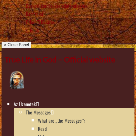
Gyakori kérdésekre adott válaszok
Kapcsolat
Other TLIG sites
Back
× Close Panel
True Life in God – Official website
Az Üzenetek
The Messages
What are „the Messages”?
Read