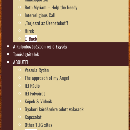
Beth Myriam – Help the Needy
Interreligious Call
„Terjeszd az Üzeneteket”!
Hírek
Back
A különbözőségben rejlő Egység
Tanúságtételek
ABOUT
Vassula Rydén
The approach of my Angel
IÉI Rádió
IÉI Folyóirat
Képek & Videók
Gyakori kérdésekre adott válaszok
Kapcsolat
Other TLIG sites