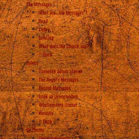
The Messages
What are „the Messages”?
Read
Listen
Lelkiség
What does the Church say?
Back
Select
Üzenetek dátum szerint
The Angel’s Messages
Recent Messages
Imák az Üzenetekben
Véletlenszerű Üzenet
Keresés
Back
By Theme
Unity in diversity