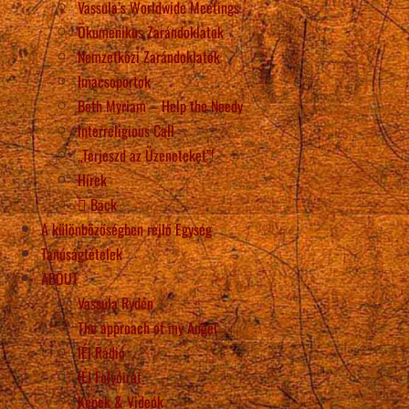
Vassula’s Worldwide Meetings
Ökumenikus Zarándoklatok
Nemzetközi Zarándoklatok
Imacsoportok
Beth Myriam – Help the Needy
Interreligious Call
„Terjeszd az Üzeneteket”!
Hírek
Back
A különbözőségben rejlő Egység
Tanúságtételek
ABOUT
Vassula Rydén
The approach of my Angel
IÉI Rádió
IÉI Folyóirat
Képek & Videók