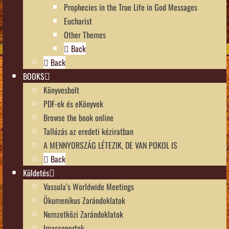
Prophecies in the True Life in God Messages
Eucharist
Other Themes
Back
Back
BOOKS
Könyvesbolt
PDF-ek és eKönyvek
Browse the book online
Tallózás az eredeti kéziratban
A MENNYORSZÁG LÉTEZIK, DE VAN POKOL IS
Back
Küldetés
Vassula’s Worldwide Meetings
Ökumenikus Zarándoklatok
Nemzetközi Zarándoklatok
Imacsoportok