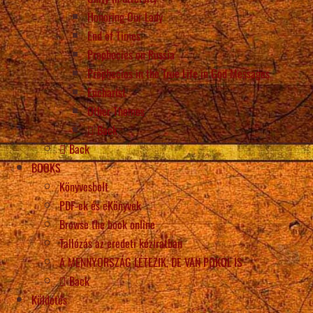
Honoring Our Lady
End of Times
Prophecies on Russia
Prophecies in the True Life in God Messages
Eucharist
Other Themes
Back
Back
BOOKS
Könyvesbolt
PDF-ek és eKönyvek
Browse the book online
Tallózás az eredeti kéziratban
A MENNYORSZÁG LÉTEZIK, DE VAN POKOL IS
Back
Küldetés