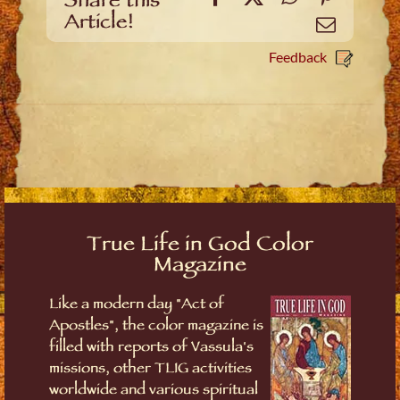
Share this
Article!
Email
Feedback
True Life in God Color
Magazine
Like a modern day "Act of
Apostles", the color magazine is
filled with reports of Vassula's
missions, other TLIG activities
worldwide and various spiritual