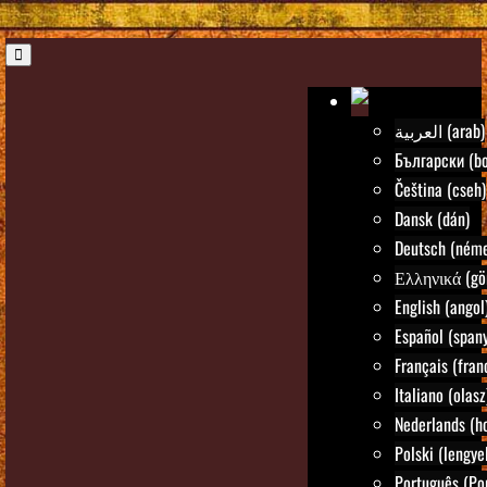
العربية (arab)
Български (bo
Čeština (cseh)
Dansk (dán)
Deutsch (néme
Ελληνικά (gö
English (angol
Español (spany
Français (fran
Italiano (olasz
Nederlands (ho
Polski (lengye
Português (Po