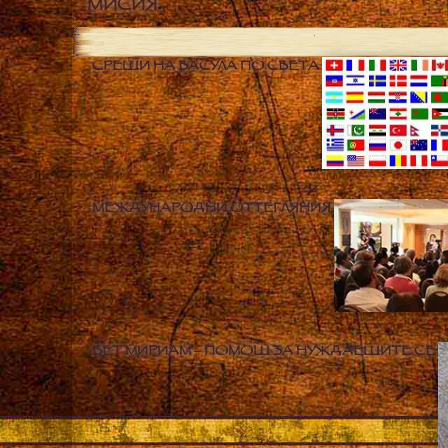
МИСИЯ
СРЕЩИ НА ВАСУЛА ПО СВЕТА
МЕЖДУНАРОДНИ ОТТЕГЛЯНИЯ
БЕТ МИРИАМ – ПОМОЩ ЗА НУЖДАЕЩИТЕ СЕ