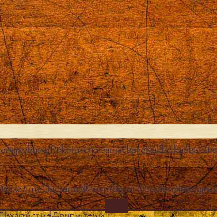
те
Духовност
Ръкописно записване
Какво казва Цър
Последни Послания
Молитви от Посланията
Случа
Close
IMAGE
Евхаристия
Други теми