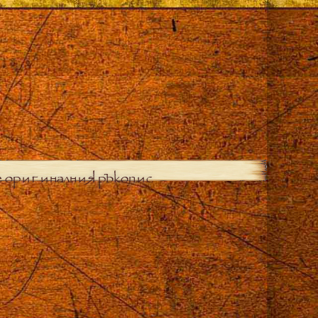
е оригиналния ръкопис