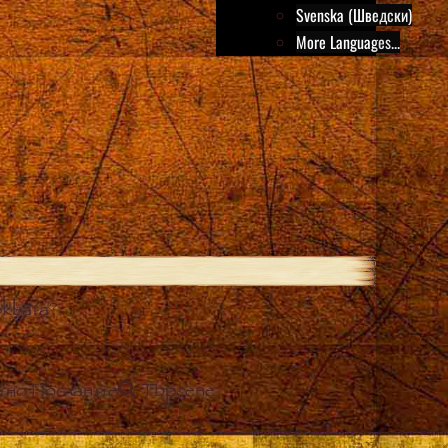
Svenska (Шведски)
More Languages...
квата?
йно Послание
Търсене