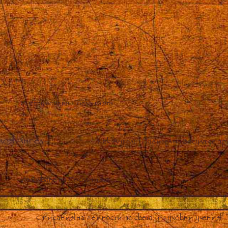
Инструмент на Посланията
моя Ангел
–
Как Ангелът Пазител на Васула се 
Излъчване на Посланията
Описания на дейности по света и духовни учения