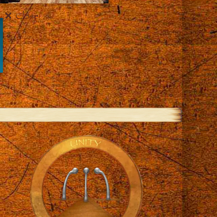
Close