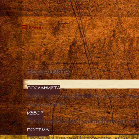
Menu
ПОСЛАНИЯТА
ПОСЛАНИЯТА
Какво представляват
Прочетете
Чуй
“посланията”?
ИЗБОР
Послания по дата
Посланията на Ангела
ПО ТЕМА
Послания по теми
Пророчества за Русия