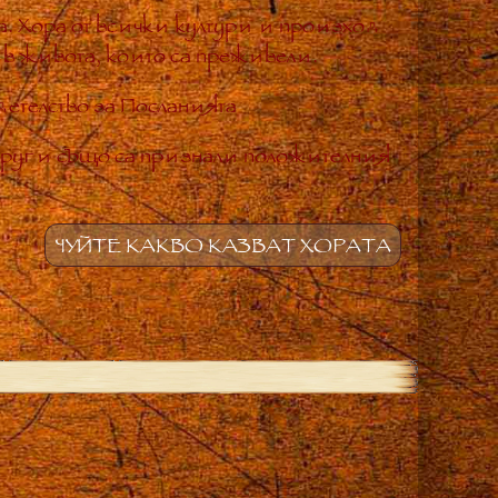
. Хора от всички култури и произход
 в живота, които са преживели.
етелство за Посланията
други също са признали положителния
ЧУЙТЕ КАКВО КАЗВАТ ХОРАТА