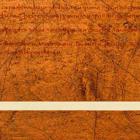
 са развълнували дълбоко милиони души по света
ия и най-важното – за реалните и трайни промени
рархия от доста деноминации също са дали свид
тияни, Евреи, Мюсюлмани, Будисти, Индуси, и 
 оказал върху света.