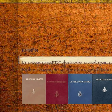
КНИГИ
Книжарница
PDF файлове и електронн
Раят е Реален, но и Преизподнята също