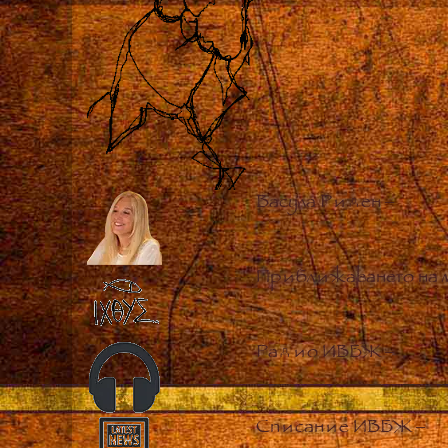
Васула Риден
–
Приближаването на 
Радио ИВБЖ
–
Списание ИВБЖ
–