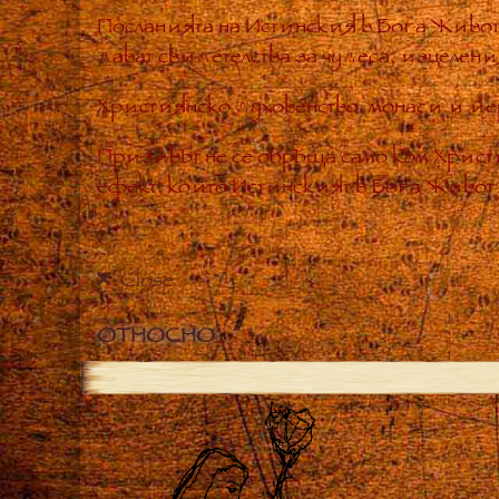
Посланията на Истинския в Бога Живот
дават свидетелства за чудеса, изцелен
Християнско духовенство, монаси и йе
Призивът не се обръща само към Хрис
ефект, който Истинският в Бога Живот е
Close
ОТНОСНО