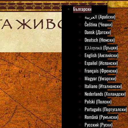
Български
العربية (Арабски)
Čeština (Чешки)
Dansk (Датски)
Deutsch (Немски)
Ελληνικά (Гръцки)
English (Английски)
Español (Испански)
Français (Френски)
Magyar (Унгарски)
Italiano (Италиански)
Nederlands (Холандски)
Polski (Полски)
Português (Португалски)
Română (Румънски)
Русский (Руски)