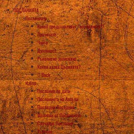
ПОСЛАНИЯТА
Посланията
Какво представляват “посланията”?
Прочетете
Чуйте
Духовност
Ръкописно записване
Какво казва Църквата?
Back
Избор
Послания по дата
Посланията на Ангела
Последни Послания
Молитви от Посланията
Случайно Послание
Търсене