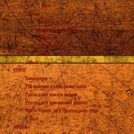
Back
По тема
Послания по теми
Пророчества за Русия
Евхаристия
Други теми
Back
Back
КНИГИ
Книжарница
PDF файлове и електронни книги
Разгледайте книгата онлайн
Разгледайте оригиналния ръкопис
Раят е Реален, но и Преизподнята също
Back
МИСИЯ