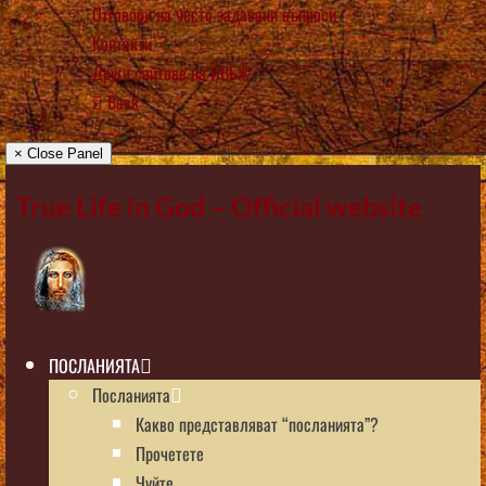
Отговори на често задавани въпроси
Контакти
Други сайтове на ИВБЖ
Back
× Close Panel
True Life in God – Official website
ПОСЛАНИЯТА
Посланията
Какво представляват “посланията”?
Прочетете
Чуйте