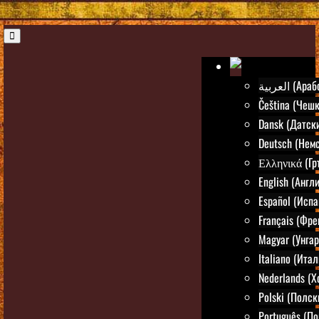
العربية (Ар
Čeština (Чешк
Dansk (Датск
Deutsch (Нем
Ελληνικά (Гр
English (Англ
Español (Испа
Français (Фре
Magyar (Унгар
Italiano (Ита
Nederlands (
Polski (Полск
Português (По