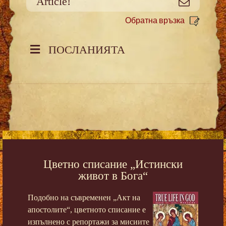
Article!
Meйл
Обратна връзка
ПОСЛАНИЯТА
Цветно списание „Истински
живот в Бога“
Подобно на съвременен „Акт на
апостолите“, цветното списание е
изпълнено с репортажи за мисиите