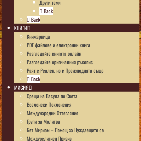
Други теми
Back
Back
КНИГИ
Книжарница
PDF файлове и електронни книги
Разгледайте книгата онлайн
Разгледайте оригиналния ръкопис
Раят е Реален, но и Преизподнята също
Back
МИСИЯ
Срещи на Васула по Света
Вселенски Поклонения
Международни Оттегляния
Групи за Молитва
Бет Мириам – Помощ за Нуждаещите се
Междурелигиен Призив