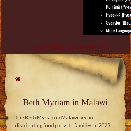
Română (Румъ
Русский (Руск
Svenska (Шве
More Language
True Life in God - Official website
Skip
to
content
Beth Myriam in Malawi
The Beth Myriam in Malawi began
distributing food packs to families in 2023.