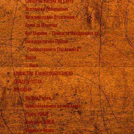
Срещи на Васула по Света
Вселенски Поклонения
Международни Оттегляния
Групи за Молитва
Бет Мириам – Помощ за Нуждаещите се
Междурелигиен Призив
“Разпространете Посланията”!
Вести
Back
ЕДИНСТВО В МНОГООБРАЗИЕТО
СВИДЕТЕЛСТВА
ОТНОСНО
Васула Риден
Приближаването на моя Ангел
Радио ИВБЖ
Списание ИВБЖ
Снимки и Видео