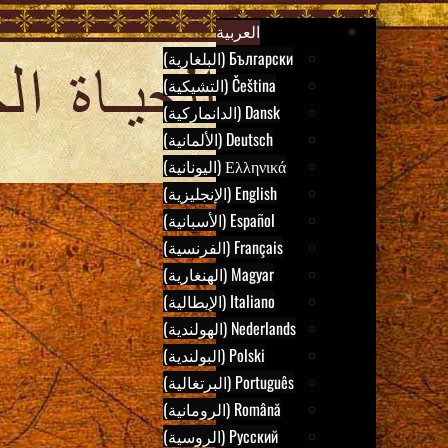
B
Skip
Ar
العربية
to
Български (البلغارية)
content
Čeština (التشيكية)
Dansk (الدانماركية)
Deutsch (الألمانية)
Ελληνικά (اليونانية)
English (الإنجليزية)
Español (الأسبانية)
Français (الفرنسية)
Magyar (الهنغارية)
Italiano (الإيطالية)
Nederlands (الهولندية)
Polski (البولندية)
Português (البرتغالية)
Română (الرومانية)
Русский (الروسية)