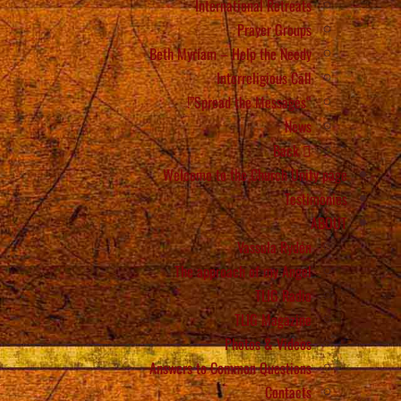
International Retreats
Prayer Groups
Beth Myriam – Help the Needy
Interreligious Call
“Spread the Messages”!
News
Back
Welcome to the Church Unity page
Testimonies
ABOUT
Vassula Rydén
The approach of my Angel
TLIG Radio
TLIG Magazine
Photos & Videos
Answers to Common Questions
Contacts