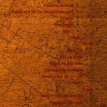
Prophecies on Russia
Prophecies in the True Life in God Messages
Eucharist
Other Themes
Back
Back
BOOKS
Bookstore
PDFs and eBooks
Browse the book online
Browse original manuscript
Heaven is Real, but so is Hell
Back
Mission
Vassula’s Worldwide Meetings
Ecumenical Pilgrimages