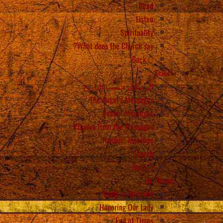
Read
Listen
Spirituality
What does the Church say?
Back
Select
الرسائل حسب التاريخ
The Angel’s Messages
Recent Messages
Prayers from the Messages
Random Message
Search
Back
By Theme
Unity in diversity
Honoring Our Lady
End of Times