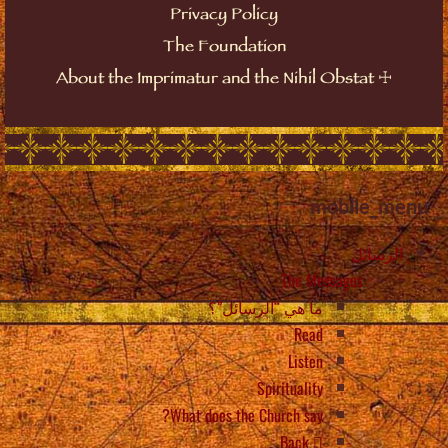
Privacy Policy
The Foundation
☩
About the Imprimatur and the Nihil Obstat
mobile_menu
الرسائل
The Messages
ما هي “الرسائل”؟
Read
Listen
Spirituality
What does the Church say?
Back