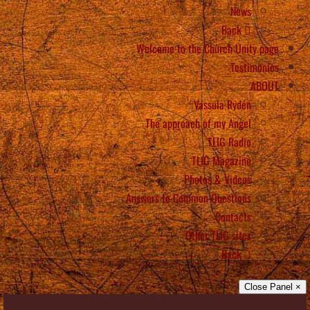
News
Back
Welcome to the Church Unity page
Testimonies
ABOUT
Vassula Rydén
The approach of my Angel
TLIG Radio
TLIG Magazine
Photos & Videos
Answers to Common Questions
Contacts
Other TLIG sites
Back
× Close Panel