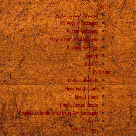
Select
الرسائل حسب التاريخ
The Angel’s Messages
Recent Messages
Prayers from the Messages
Random Message
Search
Back
By Theme
Unity in diversity
Honoring Our Lady
End of Times
Prophecies on Russia
Prophecies in the True Life in God Messages
Eucharist
Other Themes