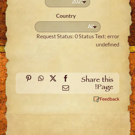
2023
Country
All
Request Status: 0 Status Text: error
undefined
Pinterest
WhatsApp
Facebook
X
Share this
Page!
Email
Feedback