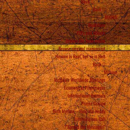
Back
Back
BOOKS
Bookstore
PDFs and eBooks
Browse the book online
Browse original manuscript
Heaven is Real, but so is Hell
Back
Mission
Vassula’s Worldwide Meetings
Ecumenical Pilgrimages
International Retreats
Prayer Groups
Beth Myriam – Help the Needy
Interreligious Call
“Spread the Messages”!