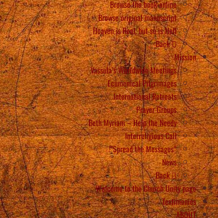
Browse the book online
Browse original manuscript
Heaven is Real, but so is Hell
Back
Mission
Vassula’s Worldwide Meetings
Ecumenical Pilgrimages
International Retreats
Prayer Groups
Beth Myriam – Help the Needy
Interreligious Call
“Spread the Messages”!
News
Back
Welcome to the Church Unity page
Testimonies
ABOUT