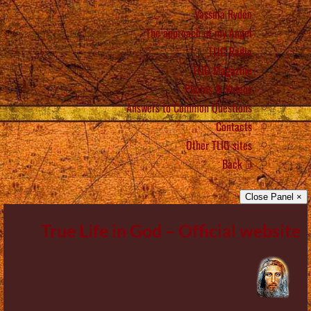
Vassula Rydén
The approach of my Angel
TLIG Radio
TLIG Magazine
Photos & Videos
Answers to Common Questions
Contacts
Other TLIG sites
Back
× Close Panel
True Life in God – Official website