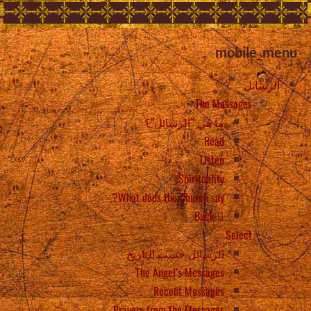
mobile_menu
الرسائل
The Messages
ما هي “الرسائل”؟
Read
Listen
Spirituality
What does the Church say?
Back
Select
الرسائل حسب التاريخ
The Angel’s Messages
Recent Messages
Prayers from the Messages