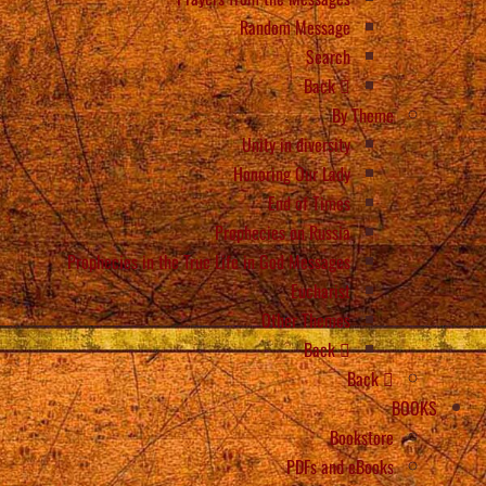
Random Message
Search
Back
By Theme
Unity in diversity
Honoring Our Lady
End of Times
Prophecies on Russia
Prophecies in the True Life in God Messages
Eucharist
Other Themes
Back
Back
BOOKS
Bookstore
PDFs and eBooks