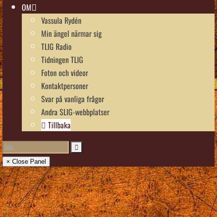
OM
Vassula Rydén
Min ängel närmar sig
TLIG Radio
Tidningen TLIG
Foton och videor
Kontaktpersoner
Svar på vanliga frågor
Andra SLIG-webbplatser
Tillbaka
× Close Panel