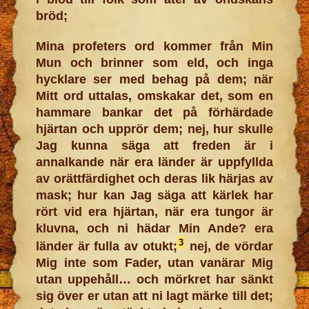
bröd;
Mina profeters ord kommer från Min
Mun och brinner som eld, och inga
hycklare ser med behag på dem; när
Mitt ord uttalas, omskakar det, som en
hammare bankar det på förhärdade
hjärtan och upprör dem; nej, hur skulle
Jag kunna säga att freden är i
annalkande när era länder är uppfyllda
av orättfärdighet och deras lik härjas av
mask; hur kan Jag säga att kärlek har
rört vid era hjärtan, när era tungor är
kluvna, och ni hädar Min Ande? era
3
länder är fulla av otukt;
nej, de vördar
Mig inte som Fader, utan vanärar Mig
utan uppehåll… och mörkret har sänkt
sig över er utan att ni lagt märke till det;