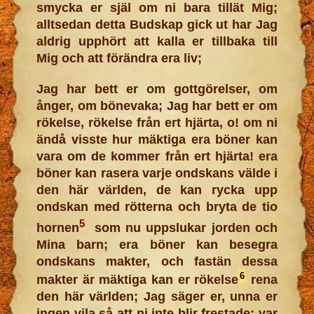
smycka er själ om ni bara tillät Mig;
alltsedan detta Budskap gick ut har Jag
aldrig upphört att kalla er tillbaka till
Mig och att förändra era liv;
Jag har bett er om gottgörelser, om
ånger, om bönevaka; Jag har bett er om
rökelse, rökelse från ert hjärta, o! om ni
ändå visste hur mäktiga era böner kan
vara om de kommer från ert hjärta! era
böner kan rasera varje ondskans välde i
den här världen, de kan rycka upp
ondskan med rötterna och bryta de tio
5
hornen
som nu uppslukar jorden och
Mina barn; era böner kan besegra
ondskans makter, och fastän dessa
6
makter är mäktiga kan er rökelse
rena
den här världen; Jag säger er, unna er
ingen vila så att ni inte blir frestade; var