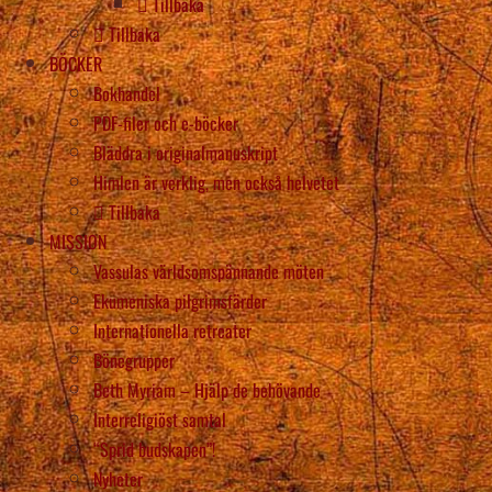
Tillbaka
Tillbaka
BÖCKER
Bokhandel
PDF-filer och e-böcker
Bläddra i originalmanuskript
Himlen är verklig, men också helvetet
Tillbaka
MISSION
Vassulas världsomspännande möten
Ekumeniska pilgrimsfärder
Internationella retreater
Bönegrupper
Beth Myriam – Hjälp de behövande
Interreligiöst samtal
“Sprid budskapen”!
Nyheter