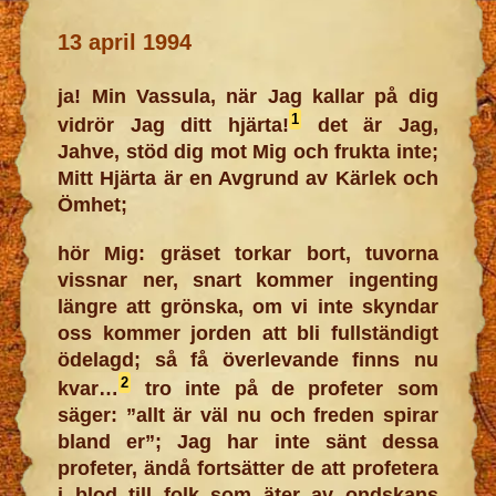
13 april 1994
ja! Min Vassula, när Jag kallar på dig
1
vidrör Jag ditt hjärta!
det är Jag,
Jahve, stöd dig mot Mig och frukta inte;
Mitt Hjärta är en Avgrund av Kärlek och
Ömhet;
hör Mig: gräset torkar bort, tuvorna
vissnar ner, snart kommer ingenting
längre att grönska, om vi inte skyndar
oss kommer jorden att bli fullständigt
ödelagd; så få överlevande finns nu
2
kvar…
tro inte på de profeter som
säger: ”allt är väl nu och freden spirar
bland er”; Jag har inte sänt dessa
profeter, ändå fortsätter de att profetera
i blod till folk som äter av ondskans