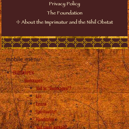
Privacy Policy
The Foundation
☩
About the Imprimatur and the Nihil Obstat
mobile_menu
BUDSKAPEN
Budskapen
Vad är “Budskapen”?
Läs
Lyssna
Spiritualitet
Handstilen
Vad säger kyrkan?