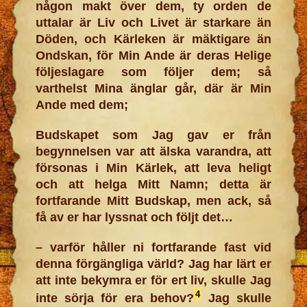
någon makt över dem, ty orden de
uttalar är Liv och Livet är starkare än
Döden, och Kärleken är mäktigare än
Ondskan, för Min Ande är deras Helige
följeslagare som följer dem; så
varthelst Mina änglar går, där är Min
Ande med dem;
Budskapet som Jag gav er från
begynnelsen var att älska varandra, att
försonas i Min Kärlek, att leva heligt
och att helga Mitt Namn; detta är
fortfarande Mitt Budskap, men ack, så
få av er har lyssnat och följt det…
– varför håller ni fortfarande fast vid
denna förgängliga värld? Jag har lärt er
att inte bekymra er för ert liv, skulle Jag
4
inte sörja för era behov?
Jag skulle