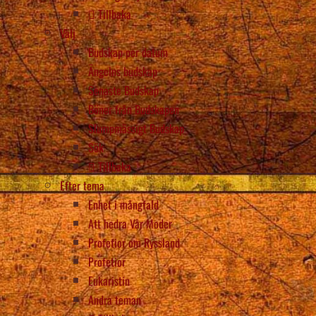
Tillbaka
Välj
Budskap per datum
Ängelns budskap
Senaste Budskap
Böner från Budskapen
Slumpmässigt Budskap
Sök
Tillbaka
Efter tema
Enhet i mångfald
Att hedra Vår Moder
Profetior om Ryssland
Profetior
Eukaristin
Andra teman