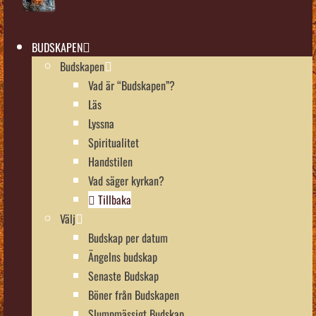
BUDSKAPEN
Budskapen
Vad är “Budskapen”?
Läs
Lyssna
Spiritualitet
Handstilen
Vad säger kyrkan?
Tillbaka
Välj
Budskap per datum
Ängelns budskap
Senaste Budskap
Böner från Budskapen
Slumpmässigt Budskap