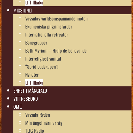
Tillbaka
MISSION
Vassulas världsomspännande möten
Ekumeniska pilgrimsfärder
Internationella retreater
Bönegrupper
Beth Myriam – Hjälp de behövande
Interreligiöst samtal
“Sprid budskapen”!
Nyheter
Tillbaka
ENHET I MÅNGFALD
VITTNESBÖRD
OM
Vassula Rydén
Min ängel närmar sig
TLIG Radio