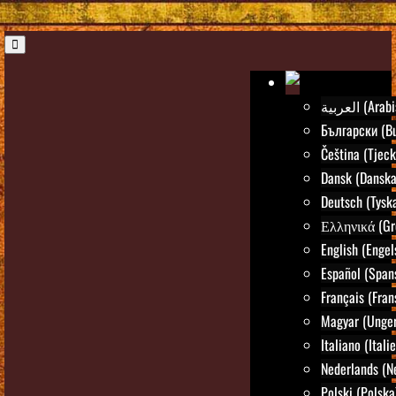
العربية (Ar
Български (Bu
Čeština (Tjeck
Dansk (Danska
Deutsch (Tysk
Ελληνικά (Gr
English (Engel
Español (Span
Français (Fran
Magyar (Unger
Italiano (Itali
Nederlands (N
Polski (Polska