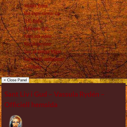
Vassula Rydén
Min ängel närmar sig
TLIG Radio
Tidningen TLIG
Foton och videor
Kontaktpersoner
Svar på vanliga frågor
Andra SLIG-webbplatser
Tillbaka
× Close Panel
Sant Liv i Gud – Vassula Rydén –
Officiell hemsida