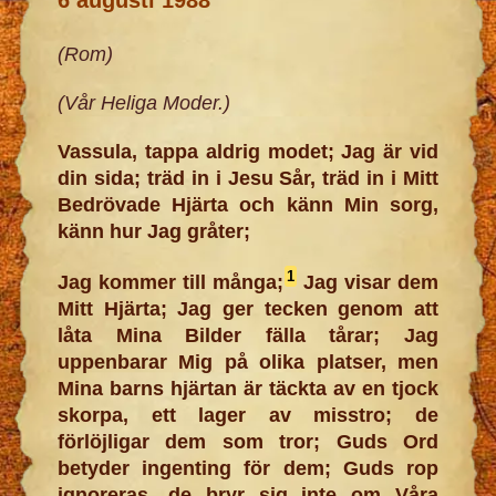
(Rom)
(Vår Heliga Moder.)
Vassula, tappa aldrig modet; Jag är vid
din sida; träd in i Jesu Sår, träd in i Mitt
Bedrövade Hjärta och känn Min sorg,
känn hur Jag gråter;
1
Jag kommer till många;
Jag visar dem
Mitt Hjärta; Jag ger tecken genom att
låta Mina Bilder fälla tårar; Jag
uppenbarar Mig på olika platser, men
Mina barns hjärtan är täckta av en tjock
skorpa, ett lager av misstro; de
förlöjligar dem som tror; Guds Ord
betyder ingenting för dem; Guds rop
ignoreras, de bryr sig inte om Våra