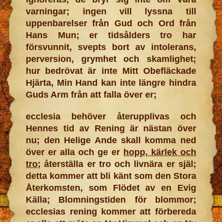
varningar; ingen vill lyssna till
uppenbarelser från Gud och Ord från
Hans Mun; er tidsålders tro har
försvunnit, svepts bort av intolerans,
perversion, grymhet och skamlighet;
hur bedrövat är inte Mitt Obefläckade
Hjärta, Min Hand kan inte längre hindra
Guds Arm från att falla över er;
ecclesia behöver återupplivas och
Hennes tid av Rening är nästan över
nu; den Helige Ande skall komma ned
över er alla och ge er
hopp, kärlek och
tro
; återställa er tro och livnära er själ;
detta kommer att bli känt som den Stora
Återkomsten, som Flödet av en Evig
Källa; Blomningstiden för blommor;
ecclesias rening kommer att förbereda