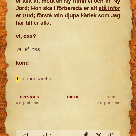
er alla att möta en Ny Himmel och en Ny
Jord; Hon skall förbereda er att
stå inför
er Gud
; förstå Min djupa kärlek som Jag
har till er alla;
vi, oss?
Ja, vi, oss.
kom;
I uppenbarelser.
1
PREVIOUS
INDEX
NEXT
4 augusti 1988
7 augusti 1988
Facebook
X
WhatsA