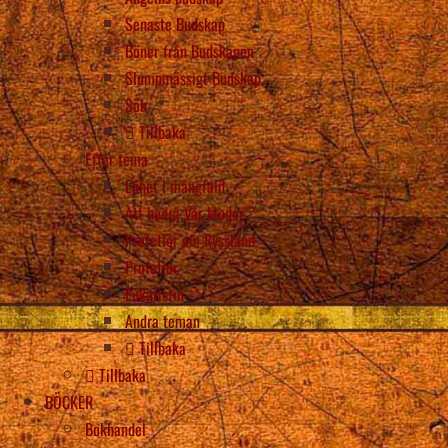
Senaste Budskap
Böner från Budskapen
Slumpmässigt Budskap
Sök
Tillbaka
Efter tema
Enhet i mångfald
Att hedra Vår Moder
Profetior om Ryssland
Profetior
Eukaristin
Andra teman
Tillbaka
Tillbaka
BÖCKER
Bokhandel