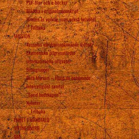
PDF-filer och e-böcker
Bläddra i originalmanuskript
Himlen är verklig, men också helvetet
Tillbaka
MISSION
Vassulas världsomspännande möten
Ekumeniska pilgrimsfärder
Internationella retreater
Bönegrupper
Beth Myriam – Hjälp de behövande
Interreligiöst samtal
“Sprid budskapen”!
Nyheter
Tillbaka
ENHET I MÅNGFALD
VITTNESBÖRD
OM