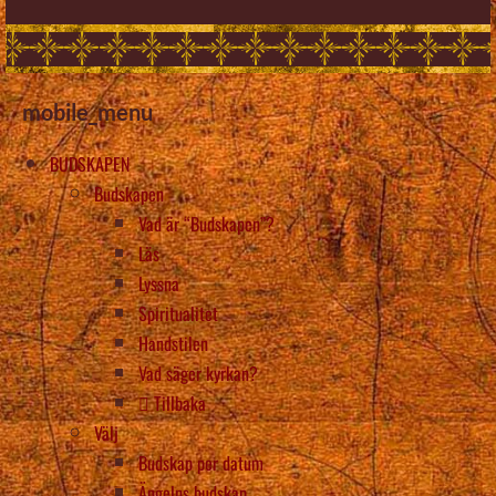
mobile_menu
BUDSKAPEN
Budskapen
Vad är “Budskapen”?
Läs
Lyssna
Spiritualitet
Handstilen
Vad säger kyrkan?
Tillbaka
Välj
Budskap per datum
Ängelns budskap