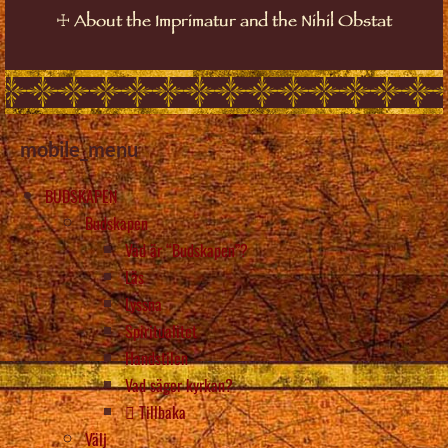
☩
About the Imprimatur and the Nihil Obstat
mobile_menu
BUDSKAPEN
Budskapen
Vad är “Budskapen”?
Läs
Lyssna
Spiritualitet
Handstilen
Vad säger kyrkan?
Tillbaka
Välj