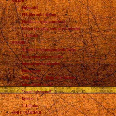
BÖCKER
Bokhandel
PDF-filer och e-böcker
Bläddra i originalmanuskript
Himlen är verklig, men också helvetet
Tillbaka
MISSION
Vassulas världsomspännande möten
Ekumeniska pilgrimsfärder
Internationella retreater
Bönegrupper
Beth Myriam – Hjälp de behövande
Interreligiöst samtal
“Sprid budskapen”!
Nyheter
Tillbaka
ENHET I MÅNGFALD