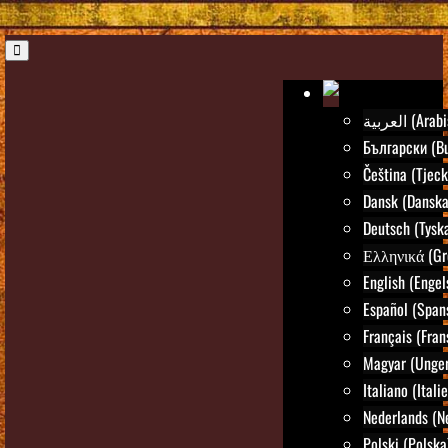
العربية (Ar
Български (Bu
Čeština (Tjeck
Dansk (Danska
Deutsch (Tysk
Ελληνικά (Gr
English (Engel
Español (Span
Français (Fran
Magyar (Unger
Italiano (Itali
Nederlands (N
Polski (Polska