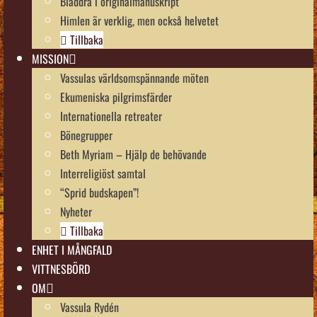
Bläddra i originalmanuskript
Himlen är verklig, men också helvetet
Tillbaka
MISSION
Vassulas världsomspännande möten
Ekumeniska pilgrimsfärder
Internationella retreater
Bönegrupper
Beth Myriam – Hjälp de behövande
Interreligiöst samtal
“Sprid budskapen”!
Nyheter
Tillbaka
ENHET I MÅNGFALD
VITTNESBÖRD
OM
Vassula Rydén