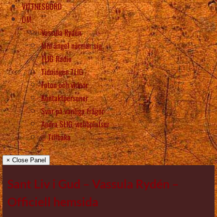
VITTNESBÖRD
OM
Vassula Rydén
Min ängel närmar sig
TLIG Radio
Tidningen TLIG
Foton och videor
Kontaktpersoner
Svar på vanliga frågor
Andra SLIG-webbplatser
Tillbaka
× Close Panel
Sant Liv i Gud – Vassula Rydén –
Officiell hemsida