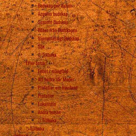
Budskap per datum
Ängelns budskap
Senaste Budskap
Böner från Budskapen
Slumpmässigt Budskap
Sök
Tillbaka
Efter tema
Enhet i mångfald
Att hedra Vår Moder
Profetior om Ryssland
Profetior
Eukaristin
Andra teman
Tillbaka
Tillbaka