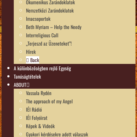
Ökumenikus Zarándoklatok
Nemzetközi Zarándoklatok
Imacsoportok
Beth Myriam – Help the Needy
Interreligious Call
„Terjeszd az Üzeneteket”!
Hírek
Back
A különbözőségben rejlő Egység
Tanúságtételek
ABOUT
Vassula Rydén
The approach of my Angel
IÉI Rádió
IÉI Folyóirat
Képek & Videók
Gyakori kérdésekre adott válaszok