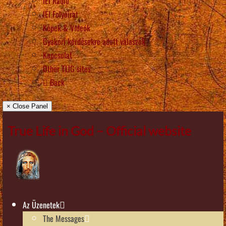
IÉI Rádió
IÉI Folyóirat
Képek & Videók
Gyakori kérdésekre adott válaszok
Kapcsolat
Other TLIG sites
Back
× Close Panel
True Life in God – Official website
Az Üzenetek
The Messages