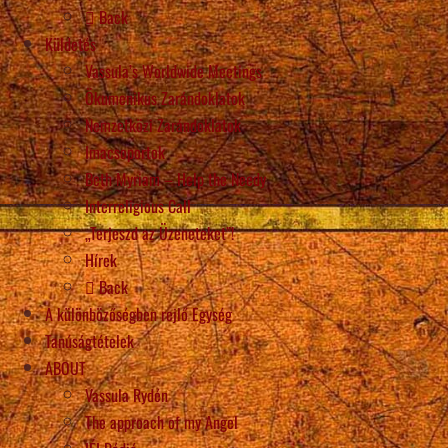
Back
Küldetés
Vassula’s Worldwide Meetings
Ökumenikus Zarándoklatok
Nemzetközi Zarándoklatok
Imacsoportok
Beth Myriam – Help the Needy
Interreligious Call
„Terjeszd az Üzeneteket”!
Hírek
Back
A különbözőségben rejlő Egység
Tanúságtételek
ABOUT
Vassula Rydén
The approach of my Angel