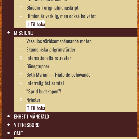
Bläddra i originalmanuskript
Himlen är verklig, men också helvetet
Tillbaka
MISSION
Vassulas världsomspännande möten
Ekumeniska pilgrimsfärder
Internationella retreater
Bönegrupper
Beth Myriam – Hjälp de behövande
Interreligiöst samtal
“Sprid budskapen”!
Nyheter
Tillbaka
ENHET I MÅNGFALD
VITTNESBÖRD
OM