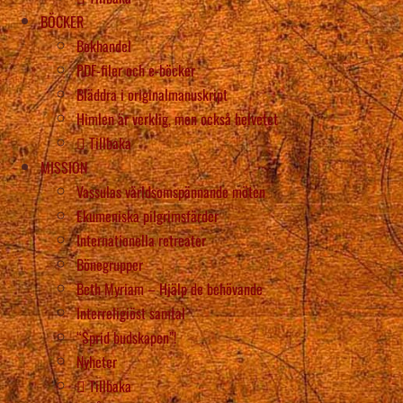
BÖCKER
Bokhandel
PDF-filer och e-böcker
Bläddra i originalmanuskript
Himlen är verklig, men också helvetet
Tillbaka
MISSION
Vassulas världsomspännande möten
Ekumeniska pilgrimsfärder
Internationella retreater
Bönegrupper
Beth Myriam – Hjälp de behövande
Interreligiöst samtal
“Sprid budskapen”!
Nyheter
Tillbaka