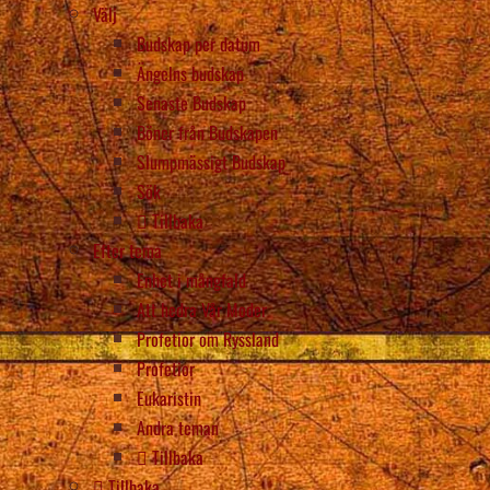
Välj
Budskap per datum
Ängelns budskap
Senaste Budskap
Böner från Budskapen
Slumpmässigt Budskap
Sök
Tillbaka
Efter tema
Enhet i mångfald
Att hedra Vår Moder
Profetior om Ryssland
Profetior
Eukaristin
Andra teman
Tillbaka
Tillbaka