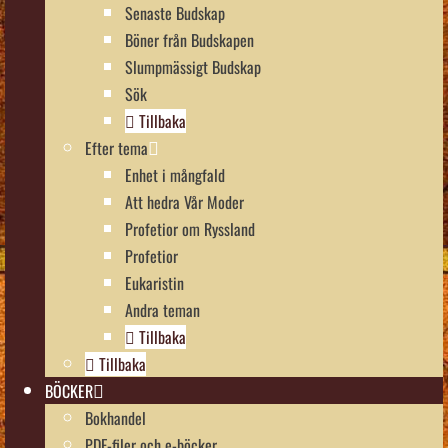
Senaste Budskap
Böner från Budskapen
Slumpmässigt Budskap
Sök
Tillbaka
Efter tema
Enhet i mångfald
Att hedra Vår Moder
Profetior om Ryssland
Profetior
Eukaristin
Andra teman
Tillbaka
Tillbaka
BÖCKER
Bokhandel
PDF-filer och e-böcker