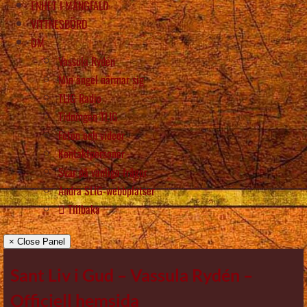
ENHET I MÅNGFALD
VITTNESBÖRD
OM
Vassula Rydén
Min ängel närmar sig
TLIG Radio
Tidningen TLIG
Foton och videor
Kontaktpersoner
Svar på vanliga frågor
Andra SLIG-webbplatser
Tillbaka
× Close Panel
Sant Liv i Gud – Vassula Rydén –
Officiell hemsida