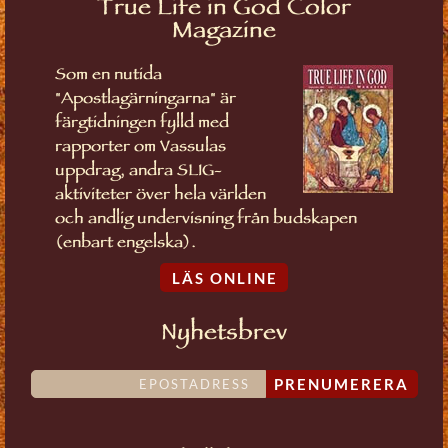
True Life in God Color
Magazine
Som en nutida
"Apostlagärningarna" är
färgtidningen fylld med
rapporter om Vassulas
uppdrag, andra SLIG-
aktiviteter över hela världen
och andlig undervisning från budskapen
(enbart engelska).
LÄS ONLINE
Nyhetsbrev
PRENUMERERA