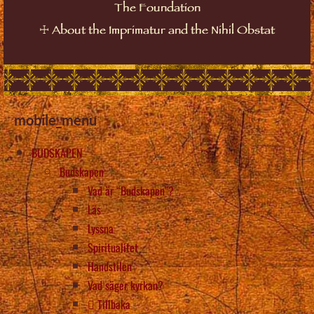
The Foundation
☩
About the Imprimatur and the Nihil Obstat
mobile_menu
BUDSKAPEN
Budskapen
Vad är “Budskapen”?
Läs
Lyssna
Spiritualitet
Handstilen
Vad säger kyrkan?
Tillbaka