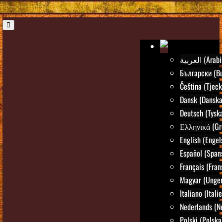
العربية (Ar
Български (Bu
Čeština (Tjeck
Dansk (Danska
Deutsch (Tysk
Ελληνικά (Gr
English (Engel
Español (Span
Français (Fran
Magyar (Unger
Italiano (Itali
Nederlands (N
Polski (Polska