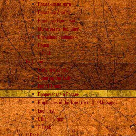
Послания по дате
Послания Ангела
Недавние Послания
Молитвы из Посланий
Случайное сообщение
Поиск
Back
By Theme
Unity in diversity
Honoring Our Lady
End of Times
Пророчества о России
Prophecies in the True Life in God Messages
Eucharist
Other Themes
Back
Back