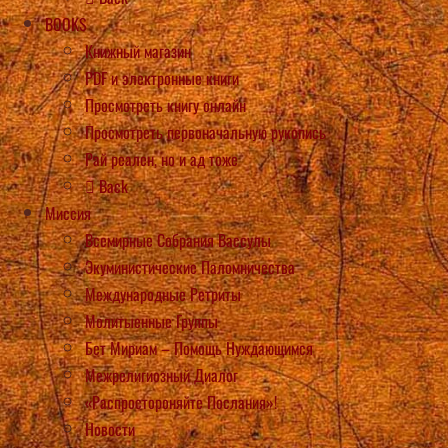
BOOKS
Книжный магазин
PDF и электронные книги
Просмотреть книгу онлайн
Просмотреть первоначальную рукопись
Рай реален, но и ад тоже
Back
Миссия
Всемирные Собрания Вассулы
Экуминистические Паломничества
Международные Ретриты
Молитыенные Группы
Бет Мириам – Помощь Нуждающимся
Межрелигиозный Диалог
«Распростороняйте Послания»!
Новости