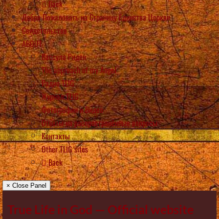
Back
Добро Пожаловать на Страницу Единства Церкви
Свидетельства
ABOUT
Вассула Риден
The approach of my Angel
Радио TLIG
Журнал TLIG
Фотографии и Видео
Ответы на распространённые вопросы
Контакты
Other TLIG sites
Back
× Close Panel
True Life in God — Official website