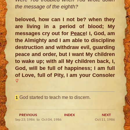
the message of the eighth?
beloved, how can I not be? when they
are living in a period of blood; My
messages cry out for
Peace
! I, God, am
the Almighty and I am able to discipline
destruction and withdraw evil, guarding
peace and order, but I want My children
to wake up; with all My children back, I,
God, will be full of happiness; I am full
of Love, full of Pity, I am your Consoler
God started to teach me to discern.
1
PREVIOUS
INDEX
NEXT
Sep 23, 1986 to Oct 04, 1986
Oct 11, 1986