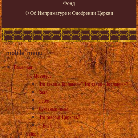
Фонд
☩
Об Имприматуре и Одобрении Церкви
mobile_menu
Послания
The Messages
Что такое «Послания»?Что такое «Послания»?
Read
Listen
Духовные темы
Что говорит Церковь?
Back
Select