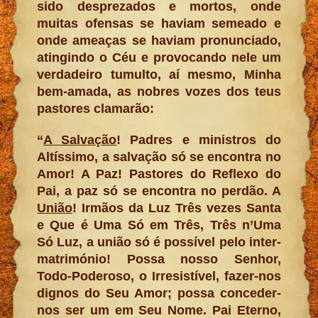
sido desprezados e mortos, onde
muitas ofensas se haviam semeado e
onde ameaças se haviam pronunciado,
atingindo o Céu e provocando nele um
verdadeiro tumulto, aí mesmo, Minha
bem-amada, as nobres vozes dos teus
pastores clamarão:
“
A Salvação
! Padres e ministros do
Altíssimo, a salvação só se encontra no
Amor! A Paz! Pastores do Reflexo do
Pai, a paz só se encontra no perdão. A
União
! Irmãos da Luz Três vezes Santa
e Que é Uma Só em Três, Três n’Uma
Só Luz, a união só é possível pelo inter-
matrimónio! Possa nosso Senhor,
Todo-Poderoso, o Irresistível, fazer-nos
dignos do Seu Amor; possa conceder-
nos ser um em Seu Nome. Pai Eterno,