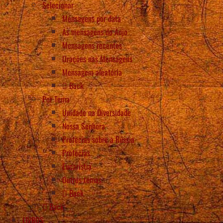
Selecionar
Mensagens por data
As mensagens do Anjo
Mensagens recentes
Orações nas Mensagens
Mensagem aleatória
Back
Por Tema
Unidade na Diversidade
Nossa Senhora
Profecias sobre a Rússia
Profecias
Eucaristia
Outros temas
Back
Back
LIVROS