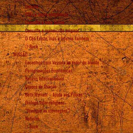
Livraria
PDFs e livros eletrônicos
Consulta o livro online
Consulte o manuscrito original
O Céu Existe, mas o Inferno Também
Back
MISSÃO
Encontros com Vassula ao redor do Mundo
Peregrinações Ecumênicas
Retiros Internacionais
Grupos de Oração
Beth Myriam – Ajuda aos Pobres
Diálogo Inter-religioso
“Divulgue as mensagens”!
Notícias
Back