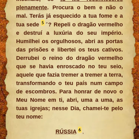
plenamente
. Procura o bem e não o
mal. Terás já esquecido a tua fome e a
5
“
tua sede
? Repeli o dragão vermelho
e destruí a luxúria do seu império.
Humilhei os orgulhosos, abri as portas
das prisões e libertei os teus cativos.
Derrubei o reino do dragão vermelho
que se havia enroscado no teu seio,
aquele que fazia tremer a tremer a terra,
transformando o teu país num campo
de escombros. Para honrar de novo o
Meu Nome em ti, abri, uma a uma, as
tuas igrejas; nesse Dia, chamei-te pelo
teu nome:
6
,
RÚSSIA