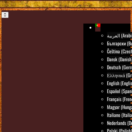
العربية (Ara
Български (Bu
Čeština (Czec
Dansk (Danish
Deutsch (Ger
Ελληνικά (Gr
English (Engli
Español (Span
Français (Fren
Magyar (Hunga
Italiano (Itali
Nederlands (D
Polski (Polish)