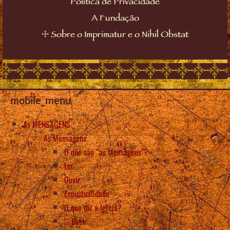
Política de Privacidade
A Fundação
☩
Sobre o Imprimatur e o Nihil Obstat
mobile_menu
As MENSAGENS
As Mensagens
O que são “as Mensagens”?
Ler
Ouvir
Espiritualidade
O que diz a Igreja?
Back