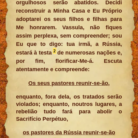
orgulhosos serão abatidos. Decidi
reconstruir a Minha Casa e Eu Próprio
adoptarei os seus filhos e filhas para
Me honrarem. Vassula, não fiques
assim perplexa, sem compreender; sou
Eu que to digo: tua irmã, a Rússia,
2
estará à testa
de numerosas nações e,
por fim, florificar-Me-á. Escuta
atentamente e compreende:
Os seus pastores reunir-se-ão
,
enquanto, fora dela, os tratados serão
violados; enquanto, noutros lugares, a
rebelião tudo fará para abolir o
Sacrifício Perpétuo,
os pastores da Rússia reunir-se-ão