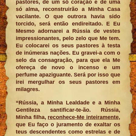
pastores, de um só coração e de uma
só alma, reconstruirão a Minha Casa
vacilante. O que outrora havia sido
torcido, será então endireitado. E Eu
Mesmo adornarei a Rússia de vestes
impressionantes, pelo zelo que Me tem.
Eu colocarei os seus pastores à testa
de inúmeras nações. Eu gravei-a com o
selo da consagração, para que ela Me
ofereça de novo o incenso e um
perfume apaziguante. Será por isso que
irei mergulhar os seus pastores em
milagres.
“Rússia, a Minha Lealdade e a Minha
Gentileza santificar-te-ão. Rússia,
Minha filha,
reconhece-Me inteiramente
,
que Eu faço o juramento de exaltar os
teus descendentes como estrelas e de