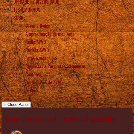
UNIDADE na DIVERSIDADE
TESTEMUNHOS
SOBRE
Vassula Rydén
A aproximação do meu Anjo
Rádio AVVD
Revista AVVD
Fotos e vídeos
Respostas a Perguntas Frequentes
Contatos
Outros sítes de AVVD
Back
× Close Panel
True Life in God – Official website