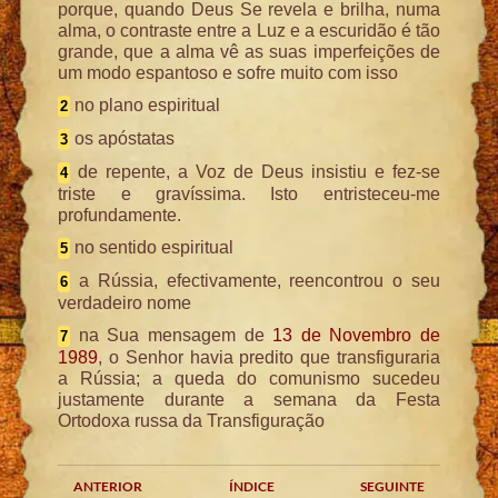
porque, quando Deus Se revela e brilha, numa
alma, o contraste entre a Luz e a escuridão é tão
grande, que a alma vê as suas imperfeições de
um modo espantoso e sofre muito com isso
no plano espiritual
2
os apóstatas
3
de repente, a Voz de Deus insistiu e fez-se
4
triste e gravíssima. Isto entristeceu-me
profundamente.
no sentido espiritual
5
a Rússia, efectivamente, reencontrou o seu
6
verdadeiro nome
na Sua mensagem de
13 de Novembro de
7
1989
, o Senhor havia predito que transfiguraria
a Rússia; a queda do comunismo sucedeu
justamente durante a semana da Festa
Ortodoxa russa da Transfiguração
ANTERIOR
ÍNDICE
SEGUINTE