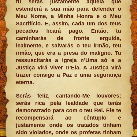
tu serás justamente aquela que
estenderá a sua mão para defender o
Meu Nome, a Minha Honra e o Meu
Sacrifício. E, assim, cada um dos teus
pecados ficará pago. Então, tu
caminharás de fronte erguida,
lealmente, e salvarás o teu irmão, teu
irmão, que era a presa do maligno. Tu
ressuscitarás a Igreja n’Uma só e a
Justiça virá viver n’Ela. A Justiça virá
trazer consigo a Paz e uma segurança
eterna.
Serás feliz, cantando-Me louvores;
serás rica pela lealdade que terás
demonstrado para com o teu Rei. Ele te
recompensará ao cêntuplo e
justamente onde os tratados tinham
sido violados, onde os profetas tinham