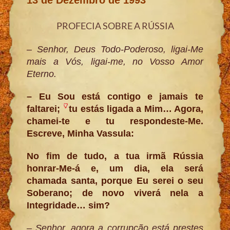
PROFECIA SOBRE A RÚSSIA
– Senhor, Deus Todo-Poderoso, ligai-Me
mais a Vós, ligai-me, no Vosso Amor
Eterno.
– Eu Sou está contigo e jamais te
faltarei;
tu estás ligada a Mim… Agora,
chamei-te e tu respondeste-Me.
Escreve, Minha Vassula:
No fim de tudo, a tua irmã Rússia
honrar-Me-á e, um dia, ela será
chamada santa, porque Eu serei o seu
Soberano; de novo viverá nela a
Integridade… sim?
– Senhor, agora a corrupção está prestes