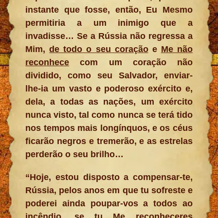
instante que fosse, então, Eu Mesmo
permitiria a um inimigo que a
invadisse… Se a Rússia não regressa a
Mim,
de todo o seu coração
e
Me não
reconhece
com um coração não
dividido, como seu Salvador, enviar-
lhe-ia um vasto e poderoso exército e,
dela, a todas as nações, um exército
nunca visto, tal como nunca se terá tido
nos tempos mais longínquos, e os céus
ficarão negros e tremerão, e as estrelas
perderão o seu brilho…
“Hoje, estou disposto a compensar-te,
Rússia, pelos anos em que tu sofreste e
poderei ainda poupar-vos a todos ao
incêndio, se
tu Me reconheceres