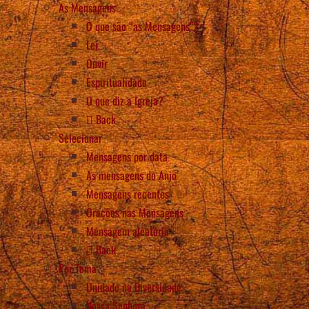
As Mensagens
O que são “as Mensagens”?
Ler
Ouvir
Espiritualidade
O que diz a Igreja?
Back
Selecionar
Mensagens por data
As mensagens do Anjo
Mensagens recentes
Orações nas Mensagens
Mensagem aleatória
Back
Por Tema
Unidade na Diversidade
Nossa Senhora