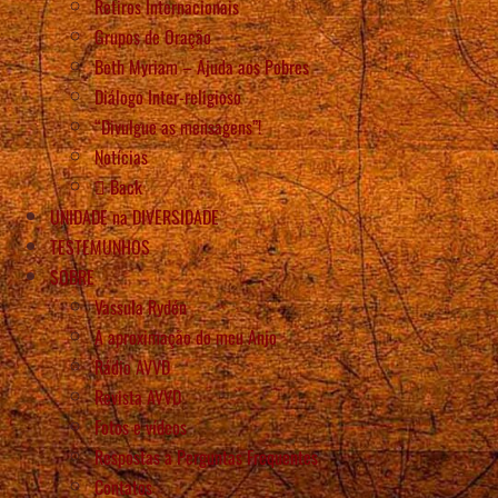
Retiros Internacionais
Grupos de Oração
Beth Myriam – Ajuda aos Pobres
Diálogo Inter-religioso
“Divulgue as mensagens”!
Notícias
Back
UNIDADE na DIVERSIDADE
TESTEMUNHOS
SOBRE
Vassula Rydén
A aproximação do meu Anjo
Rádio AVVD
Revista AVVD
Fotos e vídeos
Respostas a Perguntas Frequentes
Contatos