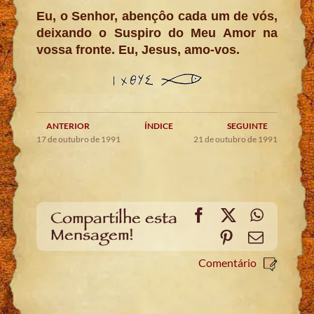
Eu, o Senhor, abençôo cada um de vós,
deixando o Suspiro do Meu Amor na
vossa fronte. Eu, Jesus, amo-vos.
ANTERIOR
ÍNDICE
SEGUINTE
17 de outubro de 1991
21 de outubro de 1991
Facebook
X
WhatsA
Compartilhe esta
Mensagem!
Pinterest
Email
Comentário