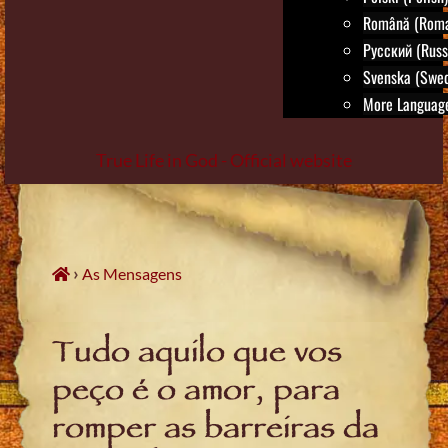
Română (Roma
Русский (Russ
Svenska (Swed
More Language
True Life in God - Official website
Skip
to
content
›
As Mensagens
Tudo aquilo que vos
peço é o amor, para
romper as barreiras da