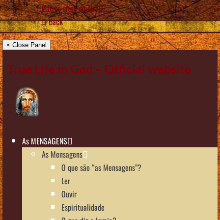
Outros sítes de AVVD
Back
× Close Panel
True Life in God – Official website
As MENSAGENS
As Mensagens
O que são “as Mensagens”?
Ler
Ouvir
Espiritualidade