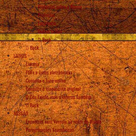
Profecias sobre a Rússia
Profecias
Eucaristia
Outros temas
Back
Back
LIVROS
Livraria
PDFs e livros eletrônicos
Consulta o livro online
Consulte o manuscrito original
O Céu Existe, mas o Inferno Também
Back
MISSÃO
Encontros com Vassula ao redor do Mundo
Peregrinações Ecumênicas