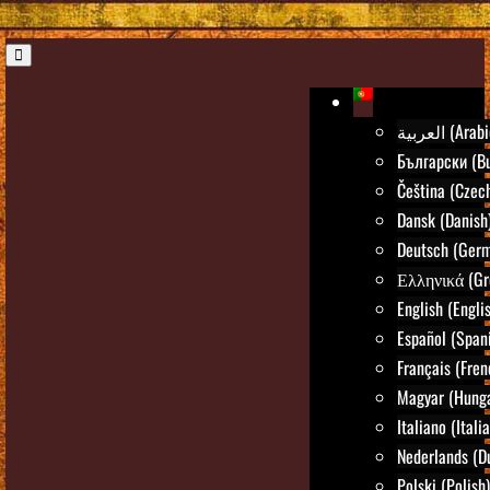
العربية (Ara
Български (Bu
Čeština (Czec
Dansk (Danish
Deutsch (Ger
Ελληνικά (Gr
English (Engli
Español (Span
Français (Fren
Magyar (Hunga
Italiano (Itali
Nederlands (D
Polski (Polish)