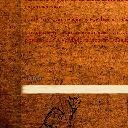
experimentaram.
O clero cristão, religiosos e as hierarq
O chamamento não se aplica apenas aos C
positivo que A Verdadeira Vida em Deus t
Close
SOBRE