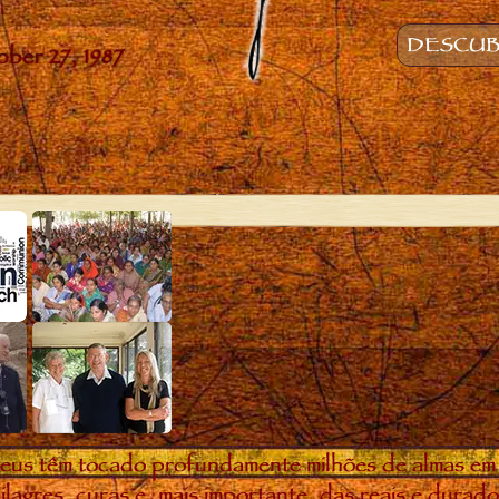
DESCUB
eus têm tocado profundamente milhões de almas em
ilagres, curas e, mais importante, das reais e dura