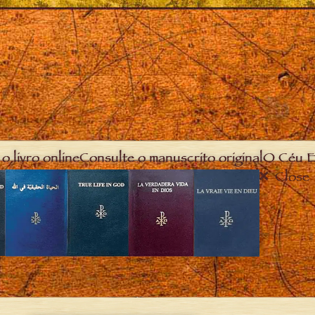
o livro online
Consulte o manuscrito original
O Céu E
Close