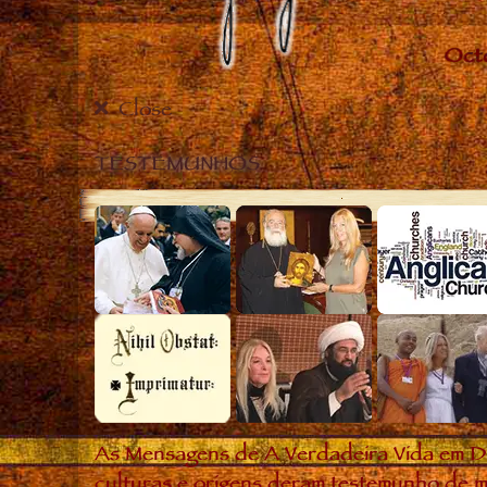
Close
TESTEMUNHOS
As Mensagens de A Verdadeira Vida em D
culturas e origens deram testemunho de m