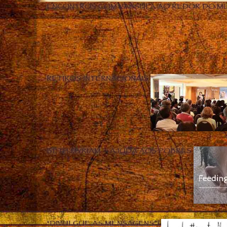
ENCONTROS COM VASSULA AO REDOR DO M
RETIROS INTERNACIONAIS
BETH MYRIAM – AJUDA AOS POBRES
“DIVULGUE AS MENSAGENS”!