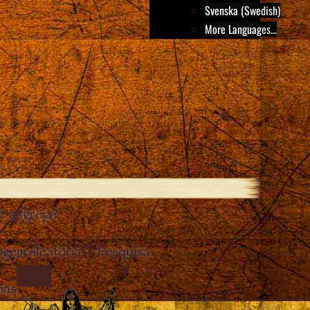
Svenska (Swedish)
More Languages...
 a Igreja?
gem aleatória
Pesquisa
Close
IMAGE
mas