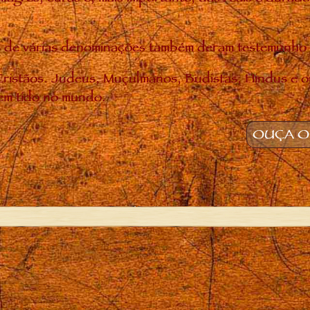
uias de várias denominações também deram testemunh
ristãos. Judeus, Muçulmanos, Budistas, Hindus e o
em tido no mundo.
OUÇA O