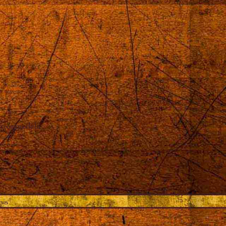
oximou dela
ais