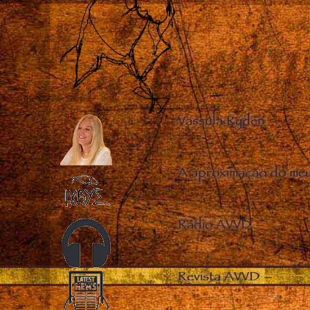
Vassula Rydén
–
A aproximação do me
Rádio AVVD
–
Revista AVVD
–