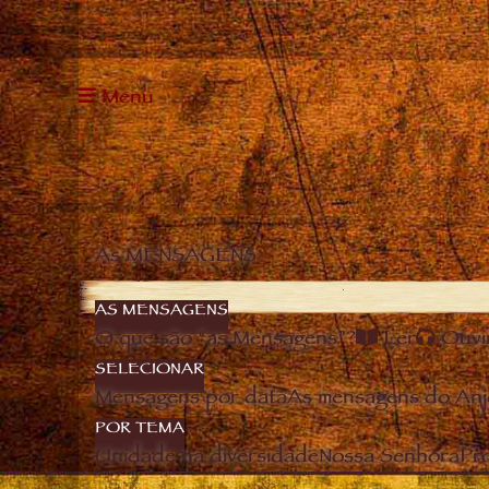
Menu
As MENSAGENS
AS MENSAGENS
O que são “as Mensagens”?
Ler
Ouvi
SELECIONAR
Mensagens por data
As mensagens do Anj
POR TEMA
Unidade na diversidade
Nossa Senhora
Pro