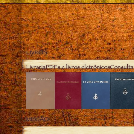
LIVROS
Livraria
PDFs e livros eletrônicos
Consulta 
MISSÃO