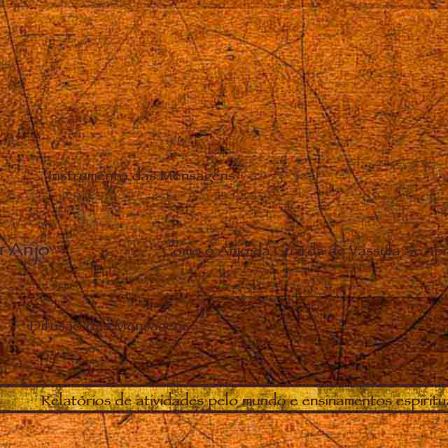
Instrumento das Mensagens
u Anjo
–
Como o Anjo da Guarda de Vassula Se apr
Difusão das Mensagens
Relatórios de atividades pelo mundo e ensinamentos espiritu