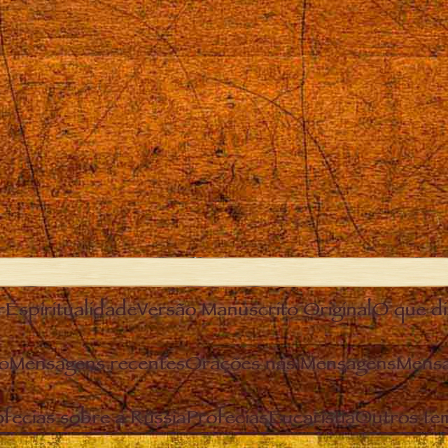
r
Espiritualidade
Versão Manuscrito Original
O que diz
o
Mensagens recentes
Orações nas Mensagens
Mensa
fecias sobre a Rússia
Profecias
Eucaristia
Outros te