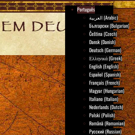
Português
العربية (Arabic)
Български (Bulgarian)
Čeština (Czech)
Dansk (Danish)
Deutsch (German)
Ελληνικά (Greek)
English (English)
Español (Spanish)
Français (French)
Magyar (Hungarian)
Italiano (Italian)
Nederlands (Dutch)
Polski (Polish)
Română (Romanian)
Русский (Russian)