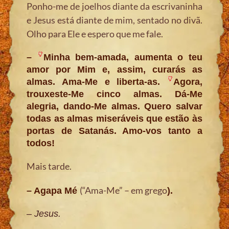
Ponho-me de joelhos diante da escrivaninha
e Jesus está diante de mim, sentado no divã.
Olho para Ele e espero que me fale.
–
Minha bem-amada, aumenta o teu
amor por Mim e, assim, curarás as
almas. Ama-Me e liberta-as.
Agora,
trouxeste-Me cinco almas. Dá-Me
alegria, dando-Me almas. Quero salvar
todas as almas miseráveis que estão às
portas de Satanás. Amo-vos tanto a
todos!
Mais tarde.
(“Ama-Me” – em grego
– Agapa Mé
).
– Jesus.