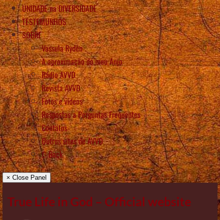
UNIDADE na DIVERSIDADE
TESTEMUNHOS
SOBRE
Vassula Rydén
A aproximação do meu Anjo
Rádio AVVD
Revista AVVD
Fotos e vídeos
Respostas a Perguntas Frequentes
Contatos
Outros sítes de AVVD
Back
× Close Panel
True Life in God – Official website