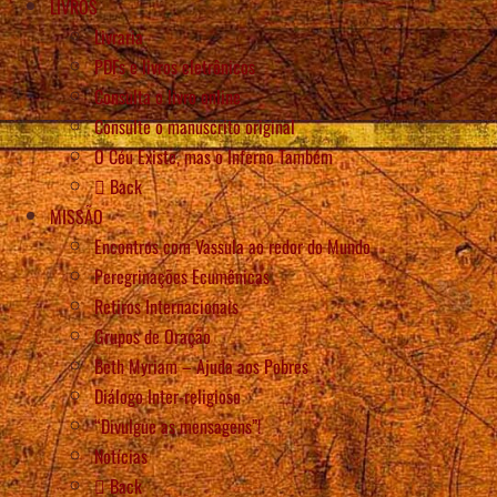
LIVROS
Livraria
PDFs e livros eletrônicos
Consulta o livro online
Consulte o manuscrito original
O Céu Existe, mas o Inferno Também
Back
MISSÃO
Encontros com Vassula ao redor do Mundo
Peregrinações Ecumênicas
Retiros Internacionais
Grupos de Oração
Beth Myriam – Ajuda aos Pobres
Diálogo Inter-religioso
“Divulgue as mensagens”!
Notícias
Back