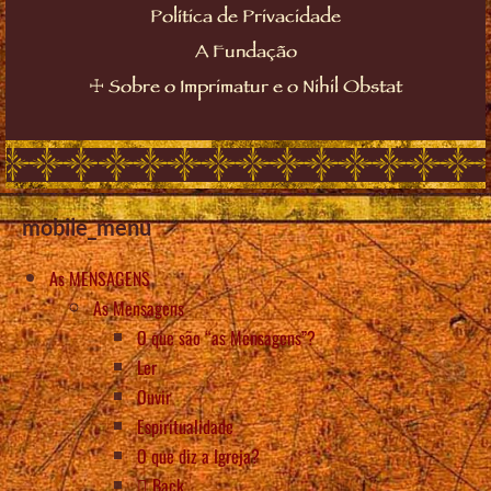
Política de Privacidade
A Fundação
☩
Sobre o Imprimatur e o Nihil Obstat
mobile_menu
As MENSAGENS
As Mensagens
O que são “as Mensagens”?
Ler
Ouvir
Espiritualidade
O que diz a Igreja?
Back