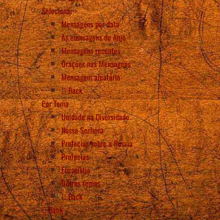
Selecionar
Mensagens por data
As mensagens do Anjo
Mensagens recentes
Orações nas Mensagens
Mensagem aleatória
Back
Por Tema
Unidade na Diversidade
Nossa Senhora
Profecias sobre a Rússia
Profecias
Eucaristia
Outros temas
Back
Back