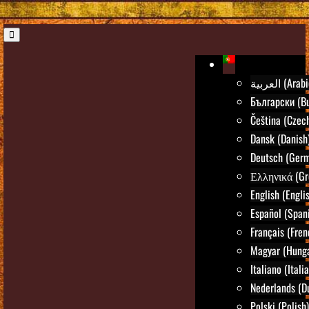
العربية (Ara
Български (Bu
Čeština (Czec
Dansk (Danish
Deutsch (Ger
Ελληνικά (Gr
English (Engli
Español (Span
Français (Fren
Magyar (Hunga
Italiano (Itali
Nederlands (D
Polski (Polish)