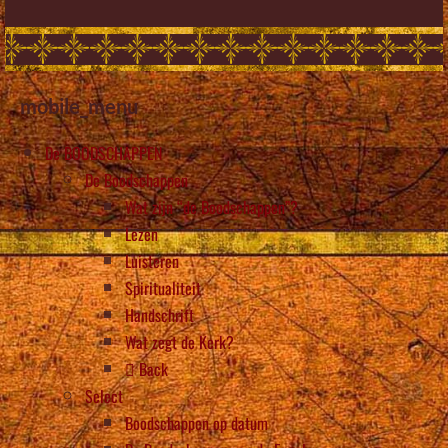
mobile_menu
De BOODSCHAPPEN
De Boodschappen
Wat zijn “de Boodschappen”?
Lezen
Luisteren
Spiritualiteit
Handschrift
Wat zegt de Kerk?
Back
Select
Boodschappen op datum