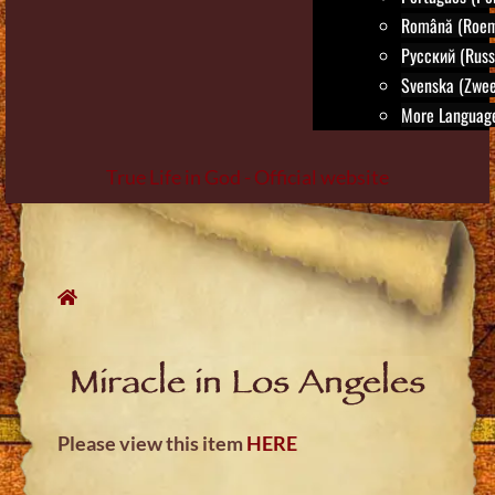
Română (Roem
Русский (Russ
Svenska (Zwee
More Language
True Life in God - Official website
Skip
to
content
Miracle in Los Angeles
Please view this item
HERE