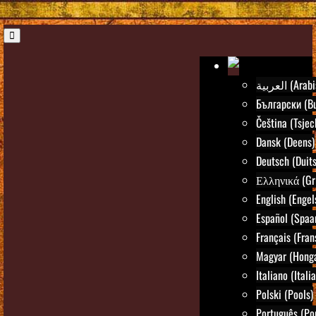
العربية (Ar
Български (Bu
Čeština (Tsjec
Dansk (Deens)
Deutsch (Duits
Ελληνικά (Gr
English (Engel
Español (Spaa
Français (Fran
Magyar (Honga
Italiano (Itali
Polski (Pools)
Português (Po