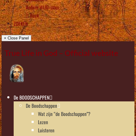
Andere WLIG-sites
Back
ZOEKEN
× Close Panel
True Life in God – Official website
De BOODSCHAPPEN
De Boodschappen
Wat zijn “de Boodschappen”?
Lezen
Luisteren