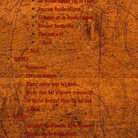
De Boodschappen van de Engel
Recente Boodschappen
Gebeden uit de Boodschappen
Random Boodschap
Zoekopdracht
Back
Back
BOEKEN
Boekwinkel
PDF’s en Boeken
Blader online door het boek
Blader door het originele manuscript
De Hemel Bestaat, Maar De Hel Ook
Back
MISSIE
Vassula’s Wereldwijde Bijeenkomsten
Oecumenische Pelgrimages