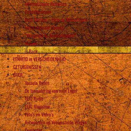
Internationale Retraites
Gebedsgroepen
Beth Myriam – Help de Behoeftigen
Interreligieuze Oproep
“Verspreid de Boodschappen”!
Nieuws
Back
EENHEID in VERSCHEIDENHEID
GETUIGENISSEN
OVER
Vassula Rydén
De toenadering van mijn Engel
TLIG Radio
TLIG Magazine
Foto’s en Video’s
Antwoorden op Veelgestelde Vragen
Contacten