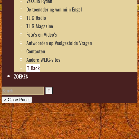
Vassula Rydén
De toenadering van mijn Engel
TLIG Radio
TLIG Magazine
Foto’s en Video’s
Antwoorden op Veelgestelde Vragen
Contacten
Andere WLIG-sites
Back
ZOEKEN
× Close Panel