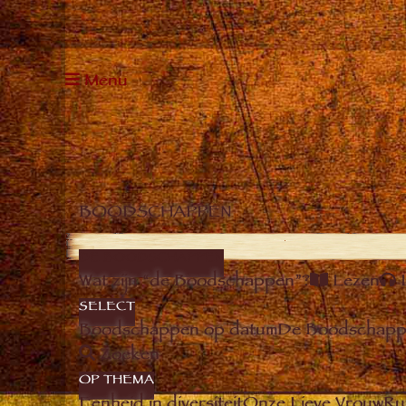
Menu
BOODSCHAPPEN
DE BOODSCHAPPEN
Wat zijn “de Boodschappen”?
Lezen
SELECT
Boodschappen op datum
De Boodschappe
Zoeken
OP THEMA
Eenheid in diversiteit
Onze Lieve Vrouw
Ru