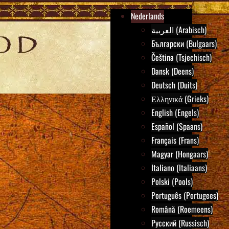
Nederlands
العربية (Arabisch)
Български (Bulgaars)
Čeština (Tsjechisch)
Dansk (Deens)
Deutsch (Duits)
Ελληνικά (Grieks)
English (Engels)
Español (Spaans)
Français (Frans)
Magyar (Hongaars)
Italiano (Italiaans)
Polski (Pools)
Português (Portugees)
Română (Roemeens)
Русский (Russisch)