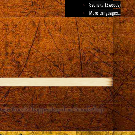
Svenska (Zweeds)
More Languages...
it de Boodschappen
Random Boodschap
Close