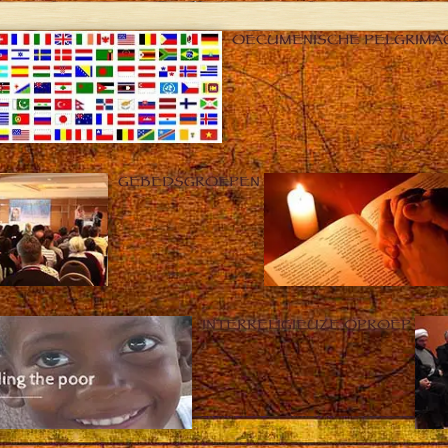
OECUMENISCHE PELGRIMA
GEBEDSGROEPEN
INTERRELIGIEUZE OPROEP