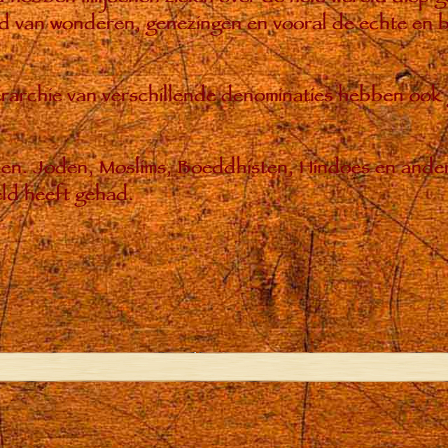
 van wonderen, genezingen en vooral de echte en bl
hiërarchie van verschillende denominaties hebben ook
enen. Joden, Moslims, Boeddhisten, Hindoes en ande
ld heeft gehad.