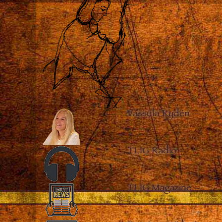
Vassula Rydén
–
TLIG Radio
–
TLIG Magazine
–