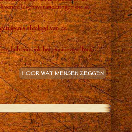
ijvende levensveranderingen die ze
 getuigenis afgelegd van de
ren, hebben ook het positieve effect
HOOR WAT MENSEN ZEGGEN