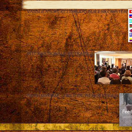
VASSULA’S WERELDWIJDE BIJEENKOMSTEN
INTERNATIONALE RETRAITES
BETH MYRIAM – HELP DE BEHOEFTIGEN