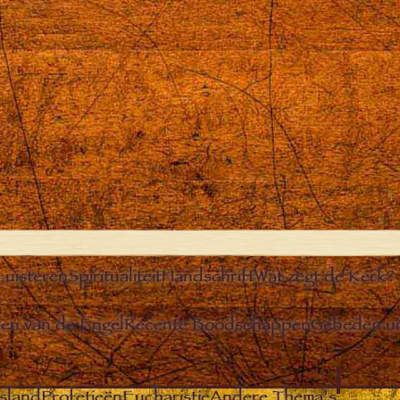
Luisteren
Spiritualiteit
Handschrift
Wat zegt de Kerk?
n van de Engel
Recente Boodschappen
Gebeden u
sland
Profetieën
Eucharistie
Andere Thema’s