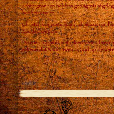
achtergronden hebben getuigenis afgelegd
hebben ervare
Christelijke geestelijken, religieuzen en 
Boodschappen.
De roeping geldt niet alleen voor Christ
erkend dat Waar Leven in God op de were
Close
OVER