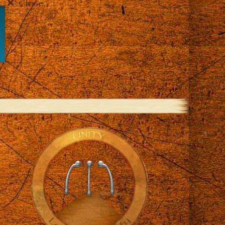
Close