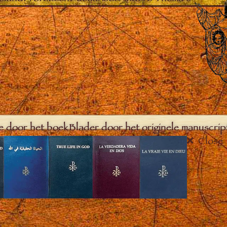
e door het boek
Blader door het originele manuscrip
Close