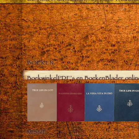
BOEKEN
Boekwinkel
PDF’s en Boeken
Blader onlin
MISSIE