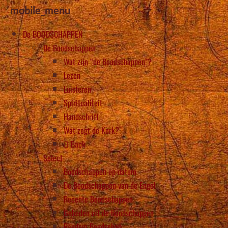
mobile_menu
De BOODSCHAPPEN
De Boodschappen
Wat zijn “de Boodschappen”?
Lezen
Luisteren
Spiritualiteit
Handschrift
Wat zegt de Kerk?
Back
Select
Boodschappen op datum
De Boodschappen van de Engel
Recente Boodschappen
Gebeden uit de Boodschappen
Random Boodschap