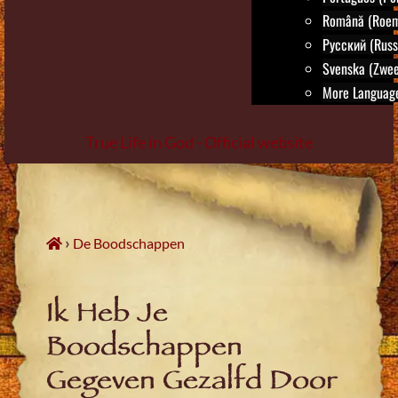
Română (Roem
Русский (Russ
Svenska (Zwee
More Language
True Life in God - Official website
Skip
to
content
›
De Boodschappen
Ik Heb Je
Boodschappen
Gegeven Gezalfd Door