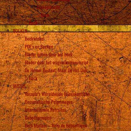
Zoekopdracht
Back
Back
BOEKEN
Boekwinkel
PDF’s en Boeken
Blader online door het boek
Blader door het originele manuscript
De Hemel Bestaat, Maar De Hel Ook
Back
MISSIE
Vassula’s Wereldwijde Bijeenkomsten
Oecumenische Pelgrimages
Internationale Retraites
Gebedsgroepen
Beth Myriam – Help de Behoeftigen