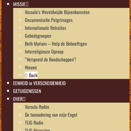
MISSIE
Vassula’s Wereldwijde Bijeenkomsten
Oecumenische Pelgrimages
Internationale Retraites
Gebedsgroepen
Beth Myriam – Help de Behoeftigen
Interreligieuze Oproep
“Verspreid de Boodschappen”!
Nieuws
Back
EENHEID in VERSCHEIDENHEID
GETUIGENISSEN
OVER
Vassula Rydén
De toenadering van mijn Engel
TLIG Radio
TLIG Magazine