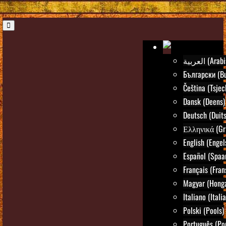
العربية (Ar
Български (Bu
Čeština (Tsjec
Dansk (Deens)
Deutsch (Duits
Ελληνικά (Gr
English (Engel
Español (Spaa
Français (Fran
Magyar (Honga
Italiano (Itali
Polski (Pools)
Português (Po