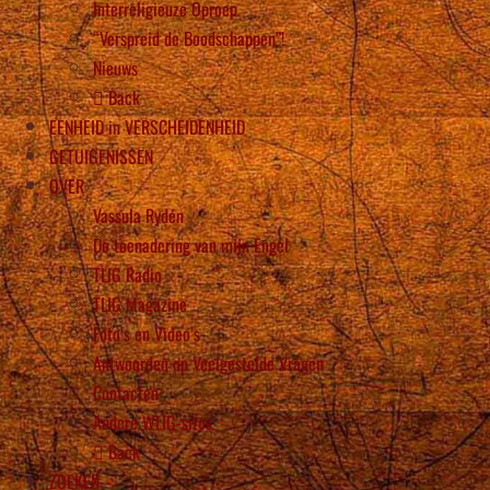
Interreligieuze Oproep
“Verspreid de Boodschappen”!
Nieuws
Back
EENHEID in VERSCHEIDENHEID
GETUIGENISSEN
OVER
Vassula Rydén
De toenadering van mijn Engel
TLIG Radio
TLIG Magazine
Foto’s en Video’s
Antwoorden op Veelgestelde Vragen
Contacten
Andere WLIG-sites
Back
ZOEKEN