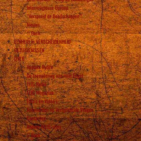
Interreligieuze Oproep
“Verspreid de Boodschappen”!
Nieuws
Back
EENHEID in VERSCHEIDENHEID
GETUIGENISSEN
OVER
Vassula Rydén
De toenadering van mijn Engel
TLIG Radio
TLIG Magazine
Foto’s en Video’s
Antwoorden op Veelgestelde Vragen
Contacten
Andere WLIG-sites
Back