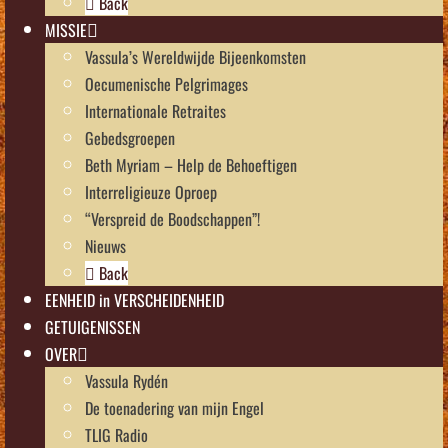
Back
MISSIE
Vassula’s Wereldwijde Bijeenkomsten
Oecumenische Pelgrimages
Internationale Retraites
Gebedsgroepen
Beth Myriam – Help de Behoeftigen
Interreligieuze Oproep
“Verspreid de Boodschappen”!
Nieuws
Back
EENHEID in VERSCHEIDENHEID
GETUIGENISSEN
OVER
Vassula Rydén
De toenadering van mijn Engel
TLIG Radio