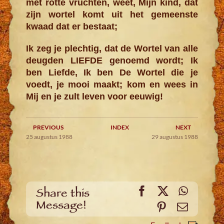
met rotte vruchten, weet, Mijn kind, dat
zijn wortel komt uit het gemeenste
kwaad dat er bestaat;
Ik zeg je plechtig, dat de Wortel van alle
deugden LIEFDE genoemd wordt; Ik
ben Liefde, Ik ben De Wortel die je
voedt, je mooi maakt; kom en wees in
Mij en je zult leven voor eeuwig!
PREVIOUS
INDEX
NEXT
25 augustus 1988
29 augustus 1988
Facebook
X
WhatsA
Share this
Message!
Pinterest
Email