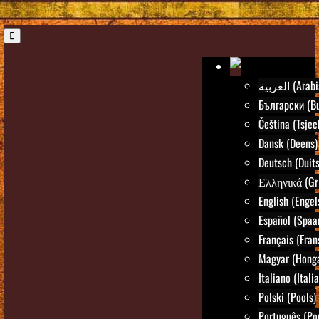
العربية (Ar
Български (Bu
Čeština (Tsjec
Dansk (Deens)
Deutsch (Duits
Ελληνικά (Gr
English (Engel
Español (Spaa
Français (Fran
Magyar (Honga
Italiano (Itali
Polski (Pools)
Português (Po