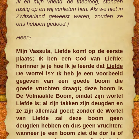
Ik en mijn vriend, de theoloog, stonden
rustig op en wij verlieten hen. Als we niet in
Zwitserland geweest waren, zouden ze
ons hebben gedood.)
Heer?
Mijn Vassula, Liefde komt op de eerste
plaats;
Ik ben een God van Liefde
;
herinner je je hoe Ik je leerde dat
Liefde
De Wortel is
? Ik heb je een voorbeeld
gegeven van een goede boom die
goede vruchten draagt; deze boom is
De Volmaakte Boom, omdat zijn wortel
Liefde is; al zijn takken zijn deugden en
ze zijn allemaal goed; zonder de Wortel
van Liefde zal deze boom geen
deugden hebben en dus geen vruchten;
wanneer je een boom ziet die dor is of