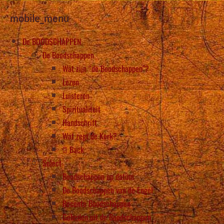
mobile_menu
De BOODSCHAPPEN
De Boodschappen
Wat zijn “de Boodschappen”?
Lezen
Luisteren
Spiritualiteit
Handschrift
Wat zegt de Kerk?
Back
Select
Boodschappen op datum
De Boodschappen van de Engel
Recente Boodschappen
Gebeden uit de Boodschappen