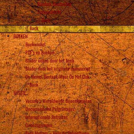
Random Boodschap
Zoekopdracht
Back
Back
BOEKEN
Boekwinkel
PDF’s en Boeken
Blader online door het boek
Blader door het originele manuscript
De Hemel Bestaat, Maar De Hel Ook
Back
MISSIE
Vassula’s Wereldwijde Bijeenkomsten
Oecumenische Pelgrimages
Internationale Retraites
Gebedsgroepen
Beth Myriam – Help de Behoeftigen