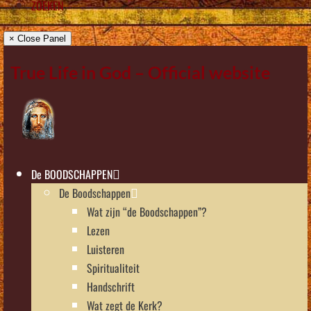
ZOEKEN
× Close Panel
True Life in God – Official website
De BOODSCHAPPEN
De Boodschappen
Wat zijn “de Boodschappen”?
Lezen
Luisteren
Spiritualiteit
Handschrift
Wat zegt de Kerk?