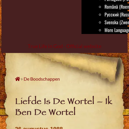
Română (Roem
Русский (Russ
Svenska (Zwee
More Language
True Life in God - Official website
Skip
to
content
›
De Boodschappen
Liefde Is De Wortel – Ik
Ben De Wortel
26 augustus 1988