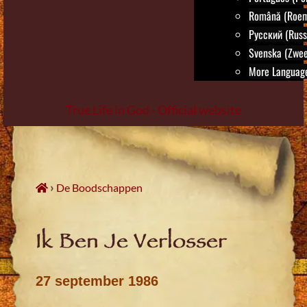
Română (Roem
Русский (Russ
Svenska (Zwee
More Language
True Life in God - Official website
Skip
to
content
›
De Boodschappen
Ik Ben Je Verlosser
27 september 1986