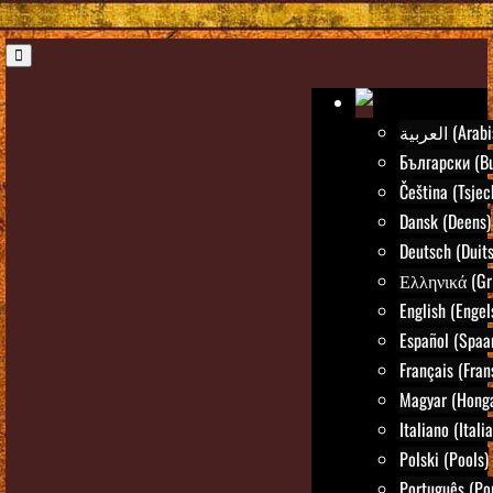
العربية (Ar
Български (Bu
Čeština (Tsjec
Dansk (Deens)
Deutsch (Duits
Ελληνικά (Gr
English (Engel
Español (Spaa
Français (Fran
Magyar (Honga
Italiano (Itali
Polski (Pools)
Português (Po