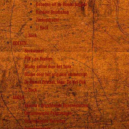
Gebeden uit de Boodschappen
Random Boodschap
Zoekopdracht
Back
Back
BOEKEN
Boekwinkel
PDF’s en Boeken
Blader online door het boek
Blader door het originele manuscript
De Hemel Bestaat, Maar De Hel Ook
Back
MISSIE
Vassula’s Wereldwijde Bijeenkomsten
Oecumenische Pelgrimages
Internationale Retraites
Gebedsgroepen